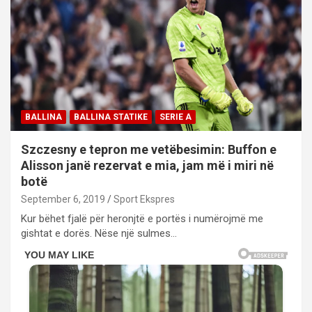
BALLINA
BALLINA STATIKE
SERIE A
Szczesny e tepron me vetëbesimin: Buffon e
Alisson janë rezervat e mia, jam më i miri në
botë
September 6, 2019
Sport Ekspres
Kur bëhet fjalë për heronjtë e portës i numërojmë me
gishtat e dorës. Nëse një sulmes…