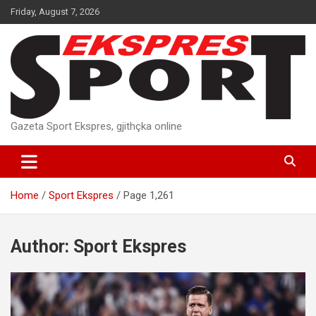
Skip
Friday, August 7, 2026
to
content
Gazeta Sport Ekspres, gjithçka online
Home
Sport Ekspres
Page 1,261
Author:
Sport Ekspres