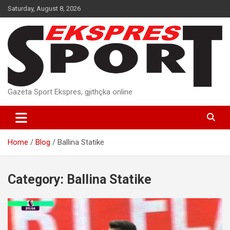
Skip
Saturday, August 8, 2026
to
content
Gazeta Sport Ekspres, gjithçka online
Home
Blog
Ballina Statike
Category:
Ballina Statike