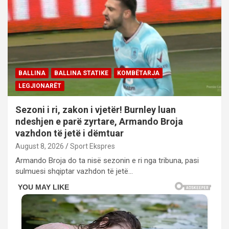
BALLINA
BALLINA STATIKE
KOMBËTARJA
LEGJIONARËT
Sezoni i ri, zakon i vjetër! Burnley luan
ndeshjen e parë zyrtare, Armando Broja
vazhdon të jetë i dëmtuar
August 8, 2026
Sport Ekspres
Armando Broja do ta nisë sezonin e ri nga tribuna, pasi
sulmuesi shqiptar vazhdon të jetë…