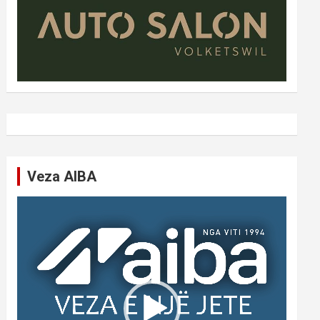
Veza AIBA
Video
Player