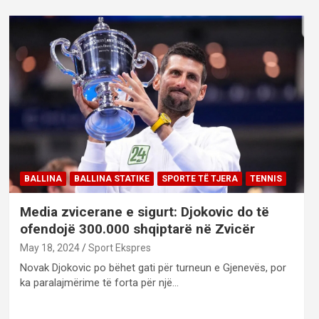
BALLINA
BALLINA STATIKE
SPORTE TË TJERA
TENNIS
Media zvicerane e sigurt: Djokovic do të
ofendojë 300.000 shqiptarë në Zvicër
May 18, 2024
Sport Ekspres
Novak Djokovic po bëhet gati për turneun e Gjenevës, por
ka paralajmërime të forta për një…