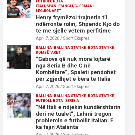
FUTBOLL BOTA
ITALI/SPANJË/ANGLI/GJERMANI
LEGJIONARËT
Henry frymëzoi trajnerin t’i
ndërronte rolin, Shpendi: Kjo do
të më sjellë vetëm përfitime
April 7, 2026
Sport Ekspres
BALLINA
BALLINA STATIKE
BOTA STATIKE
KOMBËTARET
“Gabova që nuk mora lojtarë
nga Seria B dhe C në
Kombëtare”, Spaleti pendohet
për zgjedhjet e bëra te Italia
April 7, 2026
Sport Ekspres
BALLINA
BALLINA STATIKE
BOTA STATIKE
FUTBOLL BOTA
SERIE A
“Në Itali e ndjekin kundërshtarin
deri në tualet”, Lahmi tregon
problemin e futbollit italian: E
ka fajin Atalanta
April 7, 2026
Sport Ekspres