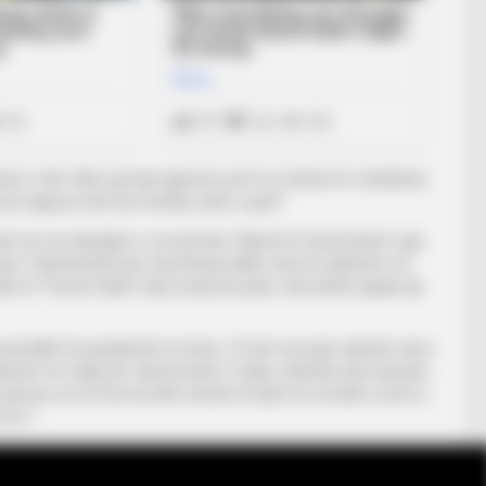
umë i mirë. Bën një lojë agresive që të vë shumë të vështirësi.
 ka reagova mirë kur humba setin e parë”.
të erë në ndeshjen e së premtes. Mund të frymëzohem nga
 sete. Fatmirësisht për mua kësaj radhe nuk do ndeshem në
ndit në “French Open” disa muaj më parë, nuk është aspak një
 periudhë të pazakontë në tenis. 10 vite më parë askush nuk e
ronin në majë për shumë kohë. E dyta, ndoshta ata nuk janë
përveç ne të treve ka dhe tenistë të tjerë të moshës sonë si
ë ri”.