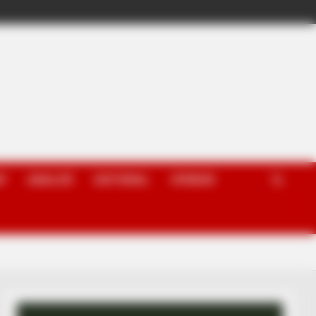
P
ANALIZË
EDITORIAL
OPINION