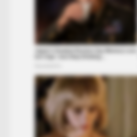
BRAINBERRIES
The 90s Was A Fantastic Decade 
Fans Of Action Movies