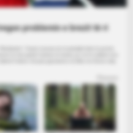
egon problemin e brezit të ri
“Wimbledon”. Tenisti zviceran do të përballet këtë të premte
umë të mirë jashtë fushave të tenisit, por në të rivaliteti mes
takimit Federer foli para gazetarëve në lidhe me fitoren ndaj