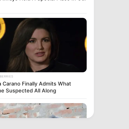
BERRIES
a Carano Finally Admits What
e Suspected All Along