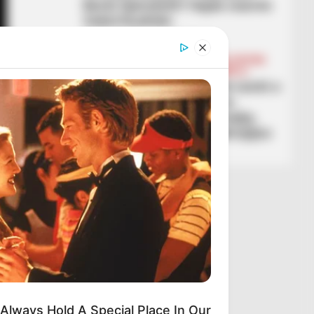
Berat Gjimshitit? Hajde marrim
Sokol Kushtën
March 2, 2026
Sport Ekspres
BALLINA
BALLINA STATIKE
BOTA STATIKE
FUTBOLL BOTA
LEGJIONARËT
SERIE A
Ismajli është ndër më të mirët e
ndeshjes, media italiane:
Ndërtoi një mur në mbrojtje,
trajneri i la çelësat e mbrojtjes
March 1, 2026
Sport Ekspres
Always Hold A Special Place In Our