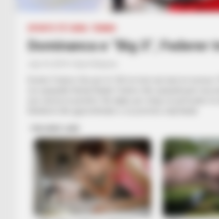
SPORTE TË TJERA
TENNIS
Dominanca e “Big 3”, Federer tr
July 10, 2019
Sport Ekspres
Roxher Federer fitoi për të 100-ën herë një duel në turneun 
me spanjollin Rafael Nadal. Federer dhe spanjolli janë miq sh
tyre nuk ka të përafërt. Në daljen për shtyp në përfundim të 
Nishikorit dhe gjysmëfinalen e së premtes ndaj Nadal.