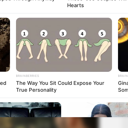
Hearts
BRAINBERRIES
BRAIN
hed
The Way You Sit Could Expose Your
Gin
True Personality
Som