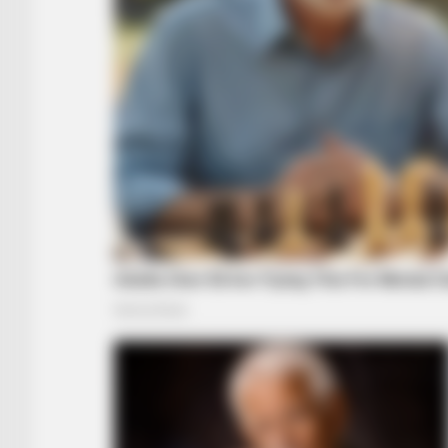
BRAINBERRIES
See The Incredible Physical Trans
Stars