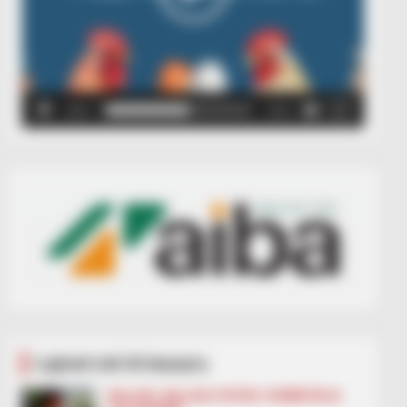
00:00
00:05
Lajmet më të lexuara
BALLINA
BALLINA STATIKE
KOMBËTARJA