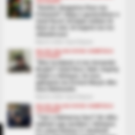
LEGJIONARËT
“Kështu Shqipëria fiton me
Poloninë”! Ideja e guximshme e
Vasil Rucit: Kristjan Asllani të
lihet në stol, të luajmë me tre
shkatërrues
March 2, 2026
Sport Ekspres
BALLINA
BALLINA STATIKE
KOMBËTARJA
LEGJIONARËT
“Mos ta bëjmë si me Armando
Brojën”! Vasil Ruci: Nuk i kuptoj
shijet e Silvinjos, të mos
gabojmë me Ernest Muçin dhe
Anis Mehmetin
March 2, 2026
Sport Ekspres
BALLINA
BALLINA STATIKE
KOMBËTARJA
LEGJIONARËT
“Tani u llahtarisa fare”! Ilir Alliu
habitet nga vendimi i Silvinjos:
Po çfarë kërkon t’i shohësh