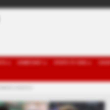
OTA
KOMBËTARET
SPORTE TË TJERA
GOSSI
blemin e brezit të ri