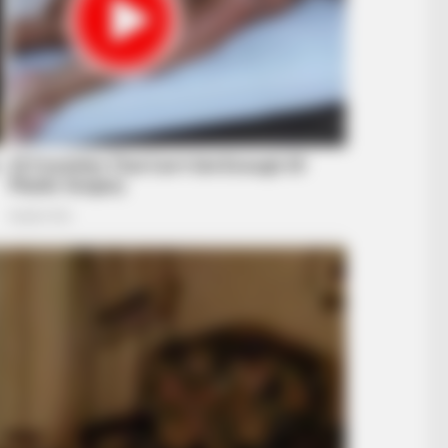
BRAINBERRIES
BRAIN
For
10 World Cup 2026 Facts Every
Thi
Football Fan Should Know
Ukr
BRAINBERRIES
Some Moments Got Out O