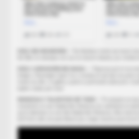
DUELI ME NISHIKORIN –
“Kei Nishikori është një tenist sh
Në fillim të ndeshjes më vuri në shumë telashe, por rëndësi
DUELI I ARDHSHËM ME NADAL –
“Shpresoj që të mos ke
finalja e “Australian Open” ku e munda në një lojë me pesë
fushë me dhe. Të gjithë e pamë si përfundoi dueli jonë i fu
kujtim i bukur për mua”.
MUNGESA E TALENTEVE NË TENIS –
“Po jetojmë në një
mendonte se unë, Nadal dhe Xhokoviç do vazhdonin të qënd
aq të talentuar se unë dhe Nadal dhe Xhokoviç. Mos harroni 
Del Potro dhe më parë Murrëi që u hapin shumë punë brezit t