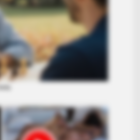
BRAINBERRIES
formations Of These
10 Tallest Women You Wo