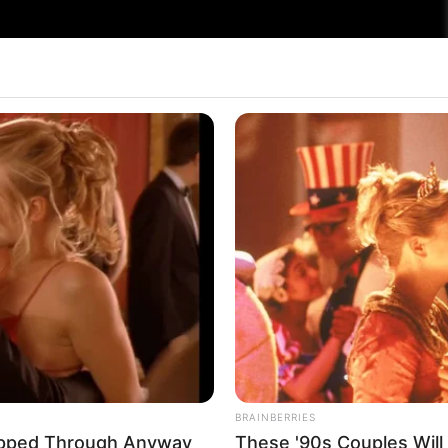
BRAINBERRIES
ipped Through Anyway
These '90s Couples Will 