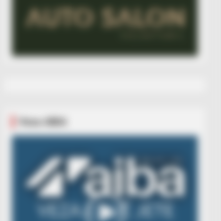
Veza AIBA
Video
Player