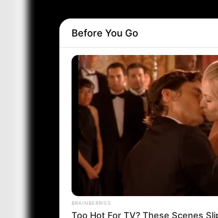
Before You Go
BRAINBERRIES
Too Hot For TV? These Scenes Sl