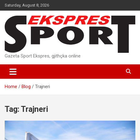
Skip
Saturday, August 8, 2026
to
content
Gazeta Sport Ekspres, gjithçka online
Home
Blog
Trajneri
Tag:
Trajneri