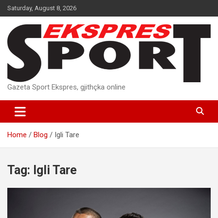
Skip
Saturday, August 8, 2026
to
content
Gazeta Sport Ekspres, gjithçka online
Home
Blog
Igli Tare
Tag:
Igli Tare