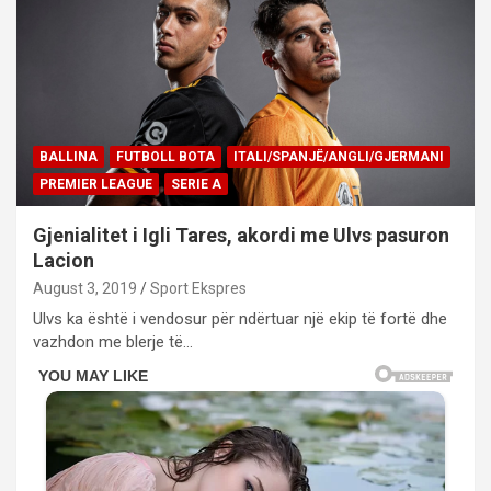
BALLINA
FUTBOLL BOTA
ITALI/SPANJË/ANGLI/GJERMANI
PREMIER LEAGUE
SERIE A
Gjenialitet i Igli Tares, akordi me Ulvs pasuron
Lacion
August 3, 2019
Sport Ekspres
Ulvs ka është i vendosur për ndërtuar një ekip të fortë dhe
vazhdon me blerje të…