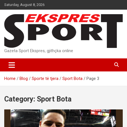
Skip
Saturday, August 8, 2026
to
content
Gazeta Sport Ekspres, gjithçka online
Home
Blog
Sporte të tjera
Sport Bota
Page 3
Category:
Sport Bota