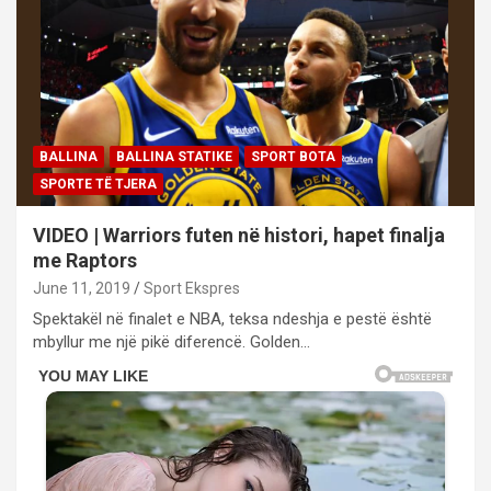
BALLINA
BALLINA STATIKE
SPORT BOTA
SPORTE TË TJERA
VIDEO | Warriors futen në histori, hapet finalja
me Raptors
June 11, 2019
Sport Ekspres
Spektakël në finalet e NBA, teksa ndeshja e pestë është
mbyllur me një pikë diferencë. Golden…