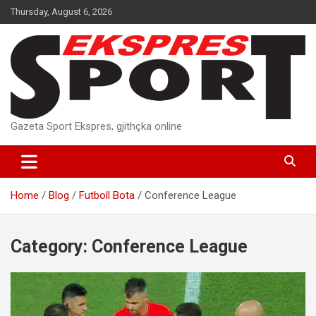
Skip
Thursday, August 6, 2026
to
content
Gazeta Sport Ekspres, gjithçka online
Home
Blog
Futboll Bota
Conference League
Category:
Conference League