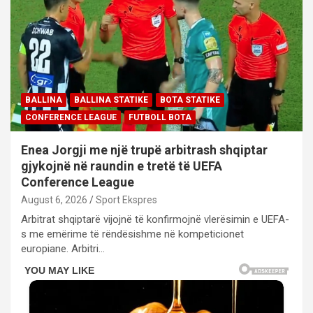
BALLINA
BALLINA STATIKE
BOTA STATIKE
CONFERENCE LEAGUE
FUTBOLL BOTA
Enea Jorgji me një trupë arbitrash shqiptar
gjykojnë në raundin e tretë të UEFA
Conference League
August 6, 2026
Sport Ekspres
Arbitrat shqiptarë vijojnë të konfirmojnë vlerësimin e UEFA-
s me emërime të rëndësishme në kompeticionet
europiane. Arbitri…