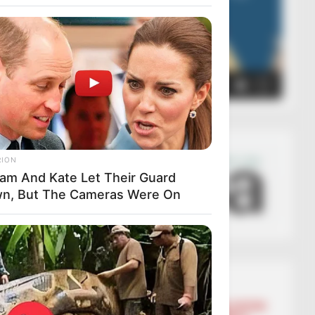
00:00
00:05
RION
liam And Kate Let Their Guard
n, But The Cameras Were On
Lajmet më të lexuara
BALLINA
BALLINA STATIKE
BOTA STATIKE