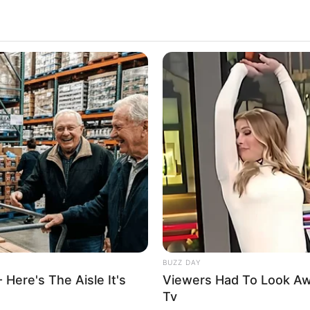
BUZZ DAY
 Here's The Aisle It's
Viewers Had To Look A
Tv