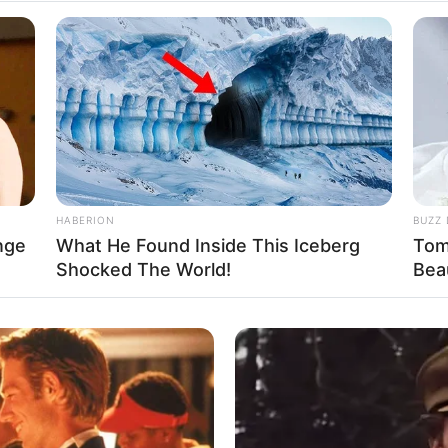
HABERION
BUZZ 
nge
What He Found Inside This Iceberg
Tom
Shocked The World!
Bea