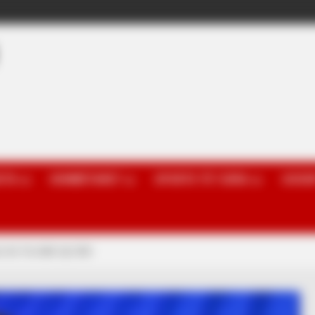
OTA
KOMBËTARET
SPORTE TË TJERA
GOSSI
do t’ia dalë një ditë