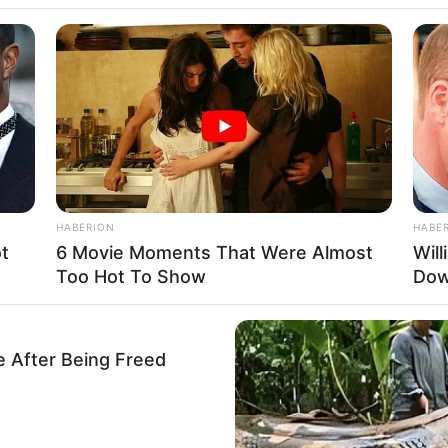
UPAT E EUROPËS
Juventusi do t’ia dalë një ditë
ë televizionin “
Vizion Plus
”, ku punon prej disa muajsh në
HABERION
HABE
t
6 Movie Moments That Were Almost
Wil
Too Hot To Show
Dow
e After Being Freed