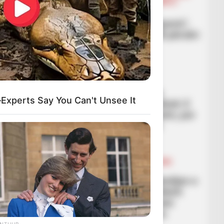
FUTBOLL BOTA
LEGJIONARËT
SERIE A
“Kam marrëdhënie të
mrekullueshme me trajnerin”,
Ardian Ismaili: Ai na solli përsëri
vetëbesimin
March 6, 2026
Sport Ekspres
BALLINA
BALLINA STATIKE
FUTBOLL SHQIPTAR
Botërori 2027 për vajza
xperts Say You Can't Unsee It
/Trajneri Grima para Çekisë: E
njohim mirë kundërshtarin, por
kam besim tek ekipi im
March 6, 2026
Sport Ekspres
BALLINA
BALLINA STATIKE
FUTBOLL SHQIPTAR
KAT. SUPERIORE
SUPERIORE STATIKE
FSHF shtron iftar për familjen e
futbollit shqiptar, Presidenti
Duka: Futbolli & Ramazani
përcjellin të njëjtat vlera
ANTHUB