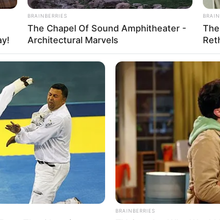
BRAINBERRIES
BRAIN
The Chapel Of Sound Amphitheater -
The
ay!
Architectural Marvels
Ret
BRAINBERRIES