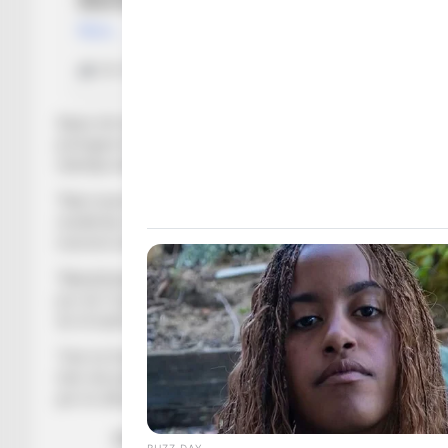
Sipas ish-kapitenit të kombëtares shqiptare transferimi i R
portugezi ka shënuar shumë në Itali dhe ka treguar se di t
ndeshja ndaj Atletikos.
“Nuk mund ta quajmë dështim transferimin e Ronaldos te Ju
vendimtar në ndeshje të rëndësishme si ajo ndaj Atletikos
merremi është gjendja e Juventusit në këto gjysmëfinale. Ana
“Mandzhukiç ishte një mungesë shumë e rëndësishme, Kielini 
por do t’i jepte një zë në mbrojtje që do të dinte si t’i mblid
do të luante shumë ndryshe nga sot”.
“Unë në Serie A kam mbërritur në vitin 2012. Pak vite më pa
tetë vite janë kthyer në super klub kjo është merita e presi
për të shkuar në katërshen e klubeve botërore. Në futboll ka d
BUZZ DAY