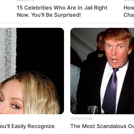
15 Celebrities Who Are In Jail Right
How
Now. You'll Be Surprised!
Cha
INSTANTHUB
u'll Easily Recognize
The Most Scandalous Out