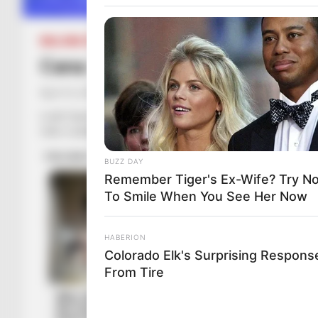
BALLINA STATIKE
CHAMPIONS LEAGUE
FUTBOLL BOTA
K
Cana: Ronaldo s’është dështim, 
April 16, 2019
Sport Ekspres
Lorik Cana ka komentuar eliminimin e Juventusit nga Ajaksi n
rolin e analistit.
BUZZ DAY
Remember Tiger's Ex-Wife? Try No
To Smile When You See Her Now
HABERION
Colorado Elk's Surprising Respons
From Tire