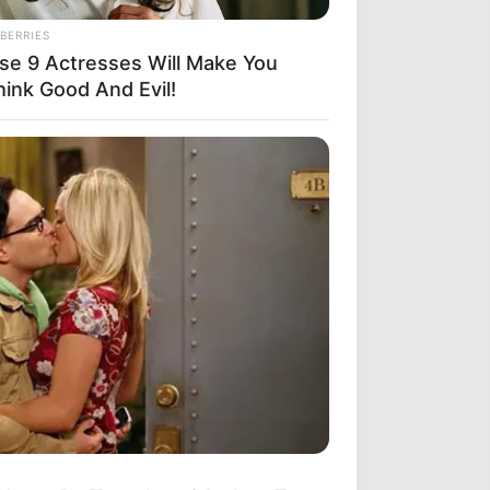
BERRIES
se 9 Actresses Will Make You
hink Good And Evil!