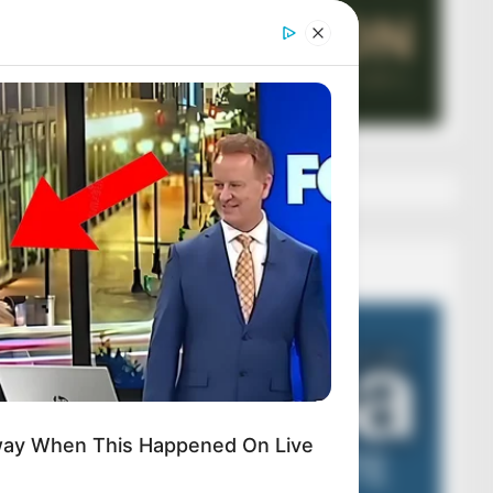
Veza AIBA
Video
Player
way When This Happened On Live