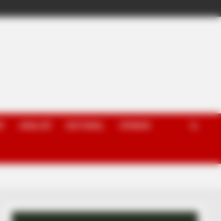
P
ANALIZË
EDITORIAL
OPINION