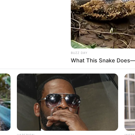
onaldos te Juventusi nuk mund të quhet dështim, pasi
ë bëjë diferencën në momente të rëndësishme siç ishte
BUZZ DAY
What This Snake Does—E
ventusi. Ka shënuar shumë gola në Itali, ndërsa ka qenë
 dhe ndeshja e parë me Ajaksin në Amsterdam. Ajo që duhet të
 psikologjike e ekipit nuk ishte e duhura”.
gjithashtu. Nuk po them se Kielini do të ndryshonte lojën,
hte lojtarët. Gjithsesi, mendoj se Juventusi në një ditë të mirë
rë Juventusi ishte një klub që mezi kapte Champions-in. Në
dentit Anjelit dhe sot ai mban përgjegjësitë. Morën Ronaldon
he hapa fals, por jam i bindur se një ditë do t’ia dalin”.
HABERION
INST