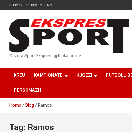
Skip
Sunday, January 18, 2026
to
content
Gazeta Sport Ekspres, gjithçka online
KREU
KAMPIONATE
KUQEZI
FUTBOLL B
PERSONAZH
Home
Blog
Ramos
Tag:
Ramos