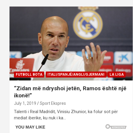
FUTBOLL BOTA
ITALI/SPANJË/ANGLI/GJERMANI
LA LIGA
“Zidan më ndryshoi jetën, Ramos është një
ikonë!”
July 1, 2019
Sport Ekspres
Talenti i Real Madridit, Vinisiu Zhunior, ka folur sot për
mediat iberike, ku nuk i ka…