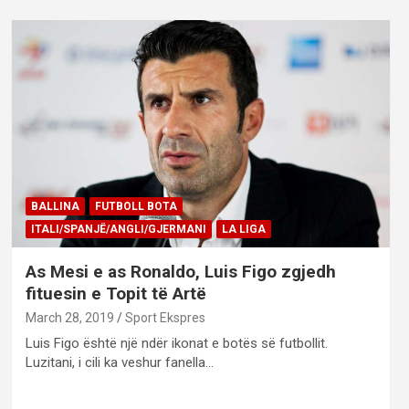
BALLINA
FUTBOLL BOTA
ITALI/SPANJË/ANGLI/GJERMANI
LA LIGA
As Mesi e as Ronaldo, Luis Figo zgjedh
fituesin e Topit të Artë
March 28, 2019
Sport Ekspres
Luis Figo është një ndër ikonat e botës së futbollit.
Luzitani, i cili ka veshur fanella…