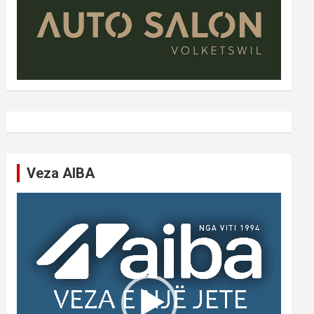
Veza AIBA
Video
Player