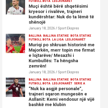
FUTBOLL BOTA
LEGJIONARËT
Muçi është bërë shqetësimi
kryesor i rivalëve, trajneri
kundërshtar: Nuk do ta lëmë të
shënojë
January 18, 2026
Sport Ekspres
BALLINA
BALLINA STATIKE
BOTA STATIKE
FUTBOLL BOTA
LA LIGA
LEGJIONARËT
Muriqi po shkruan historinë me
Majorkën, merr topin me firmat
e lojtarëve/ Mesazhi i
Kumbullës: Ta hëngsha
zemrën!
January 18, 2026
Sport Ekspres
BALLINA
BALLINA STATIKE
BOTA STATIKE
FUTBOLL BOTA
LEGJIONARËT
SERIE A
“Nuk ka asgjë personale”,
trajneri sqaron mungesën e
Asllanit: Kemi vendosur një vijë
bashkë me klubin