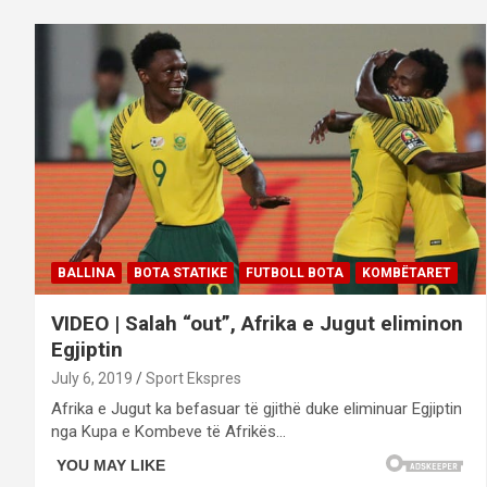
BALLINA
BOTA STATIKE
FUTBOLL BOTA
KOMBËTARET
VIDEO | Salah “out”, Afrika e Jugut eliminon
Egjiptin
July 6, 2019
Sport Ekspres
Afrika e Jugut ka befasuar të gjithë duke eliminuar Egjiptin
nga Kupa e Kombeve të Afrikës…