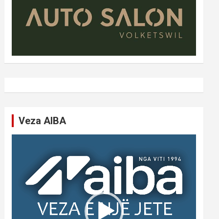
Veza AIBA
Video
Player