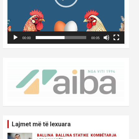
00:00
00:05
Lajmet më të lexuara
BALLINA
BALLINA STATIKE
KOMBËTARJA