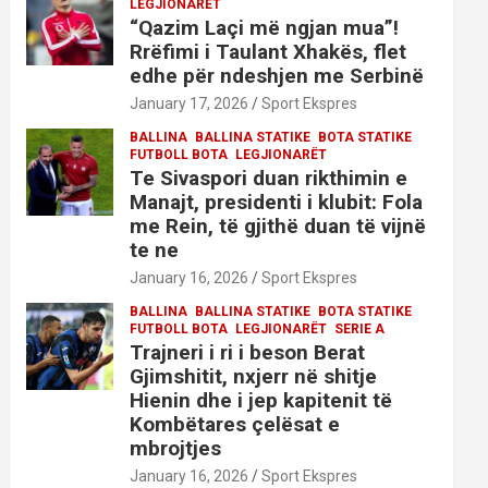
LEGJIONARËT
“Qazim Laçi më ngjan mua”!
Rrëfimi i Taulant Xhakës, flet
edhe për ndeshjen me Serbinë
January 17, 2026
Sport Ekspres
BALLINA
BALLINA STATIKE
BOTA STATIKE
FUTBOLL BOTA
LEGJIONARËT
Te Sivaspori duan rikthimin e
Manajt, presidenti i klubit: Fola
me Rein, të gjithë duan të vijnë
te ne
January 16, 2026
Sport Ekspres
BALLINA
BALLINA STATIKE
BOTA STATIKE
FUTBOLL BOTA
LEGJIONARËT
SERIE A
Trajneri i ri i beson Berat
Gjimshitit, nxjerr në shitje
Hienin dhe i jep kapitenit të
Kombëtares çelësat e
mbrojtjes
January 16, 2026
Sport Ekspres