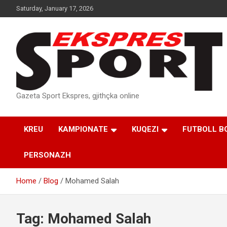
Skip
Saturday, January 17, 2026
to
content
Gazeta Sport Ekspres, gjithçka online
KREU
KAMPIONATE
KUQEZI
FUTBOLL B
PERSONAZH
Home
Blog
Mohamed Salah
Tag:
Mohamed Salah