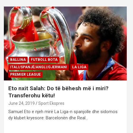
BALLINA
FUTBOLL BOTA
ITALI/SPANJË/ANGLI/GJERMANI
LA LIGA
PREMIER LEAGUE
Eto nxit Salah: Do të bëhesh më i miri?
Transferohu këtu!
June 24, 2019
Sport Ekspres
Samuel Eto e njeh mirë La Liga-n spanjolle dhe sidomos
dy klubet kryesore: Barcelonën dhe Real…