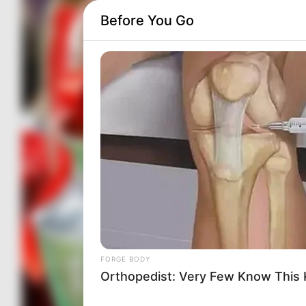
Before You Go
FORGE BODY
Orthopedist: Very Few Know This K