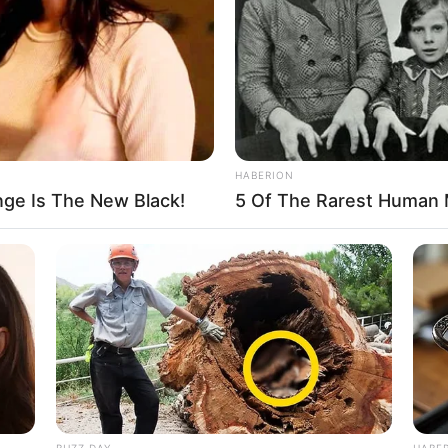
jiptianin të ndërrojë ekip. Për t’u bërë më i miri duhet të
ojë këtë lëvizje.
HABERION
ge Is The New Black!
5 Of The Rarest Human 
BUZZ DAY
HABE