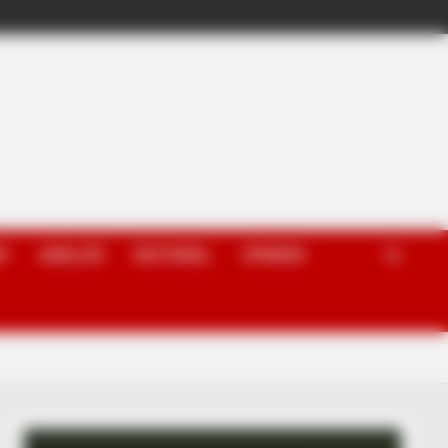
P
ANALIZË
EDITORIAL
OPINION