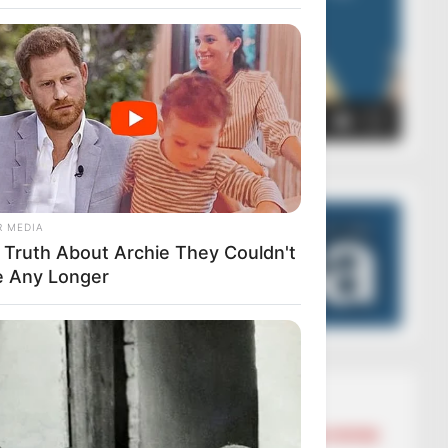
00:00
00:05
R MEDIA
 Truth About Archie They Couldn't
e Any Longer
Lajmet më të lexuara
BALLINA
BALLINA STATIKE
BOTA STATIKE