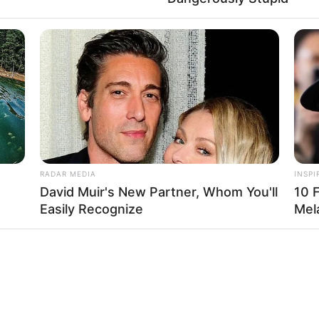
RADAR MEDIA
INSPI
David Muir's New Partner, Whom You'll
10 
Easily Recognize
Mel