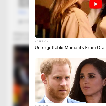
Afrikani ka folur në lidhje me Mohamed Salah, duke e nxitur eg
luash me Barcelonën dhe Eto e këshillon egjiptianin që të syn
HABERION
Unforgettable Moments From Oran
BUZZ DAY