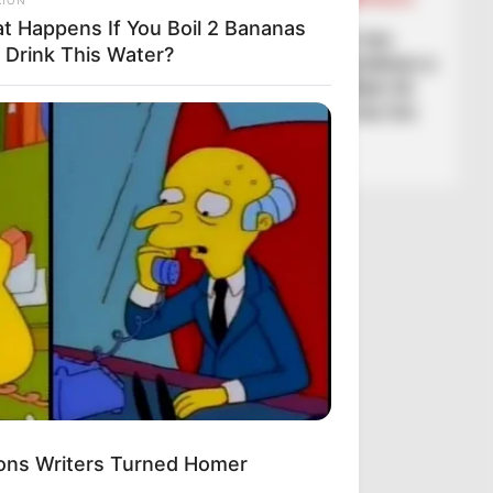
LEGJIONARËT
t Happens If You Boil 2 Bananas
“Kështu Shqipëria fiton me
 Drink This Water?
Poloninë”! Ideja e guximshme e
Vasil Rucit: Kristjan Asllani të
lihet në stol, të luajmë me tre
shkatërrues
March 2, 2026
Sport Ekspres
ns Writers Turned Homer