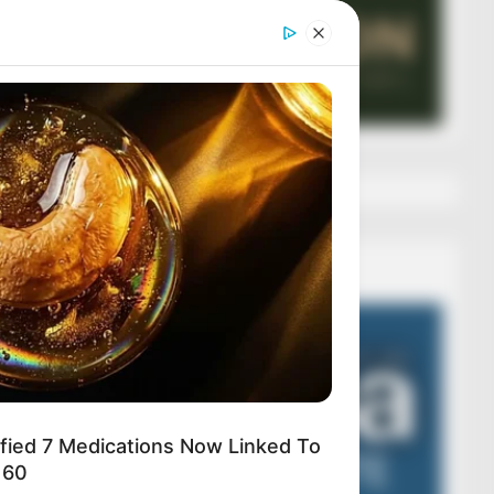
Veza AIBA
Video
Player
ified 7 Medications Now Linked To
 60