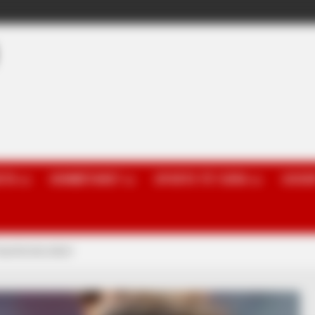
OTA
KOMBËTARET
SPORTE TË TJERA
GOSSI
ransferohu këtu!