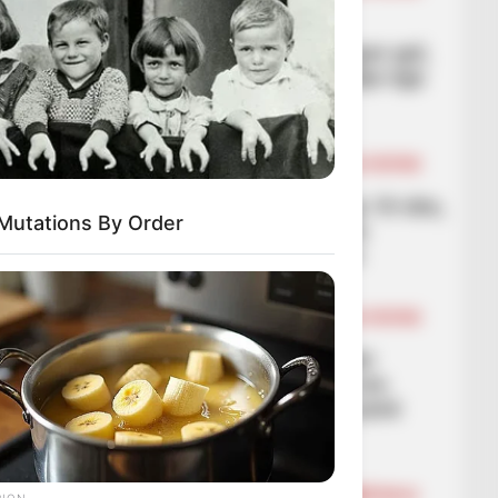
FUTBOLL BOTA
LA LIGA
VIDEO/ Getafe hesht
“Bernabeun” me një super gol,
Reali largohet me humbje nga
stadiumi
March 2, 2026
Sport Ekspres
BALLINA
BALLINA STATIKE
BOTA STATIKE
FUTBOLL BOTA
SERIE A
Asnjë ekip italian në top 10-she,
Mutations By Order
klubeve të Serisë A u ka
humbur vlera e fanellës
March 2, 2026
Sport Ekspres
BALLINA
BALLINA STATIKE
BOTA STATIKE
KOMBËTARET
Nagelsmani befason, për
Botërorin: Lojtarët kyç me
ekipet e tyre nuk do të jenë
titullarë me ne
March 2, 2026
Sport Ekspres
BALLINA
BALLINA STATIKE
KOMBËTARJA
RION