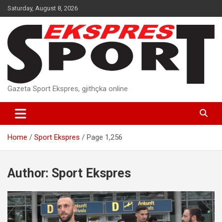
Skip
Saturday, August 8, 2026
to
content
Gazeta Sport Ekspres, gjithçka online
Home
Sport Ekspres
Page 1,256
Author:
Sport Ekspres