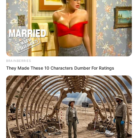
BRAINBERRIES
They Made These 10 Characters Dumber For Ratings
Nuk pati fitues ndeshja midis Fiorentinës dhe Torinos.
Vendasit nuk arritën të mposhtin Torinon për t’ia dedikuar
fitoren idhullit të qytetit, Gabriel Omar Batistutës, i cili