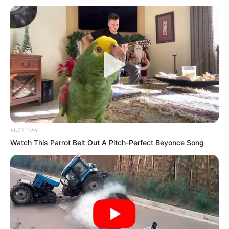
BUZZ DAY
Watch This Parrot Belt Out A Pitch-Perfect Beyonce Song
Klaudio Ranieri e rreshtoi Romën me skemën 4-2-3-1. Në
majë të sulmit Xheko, ndërsa pas tij Peroti, Kristante dhe
Shik. Zaniolo përsëri në stol, ndërsa De Rosi e N’Zonzi
formonin “digën” përpara mbrojtjes.