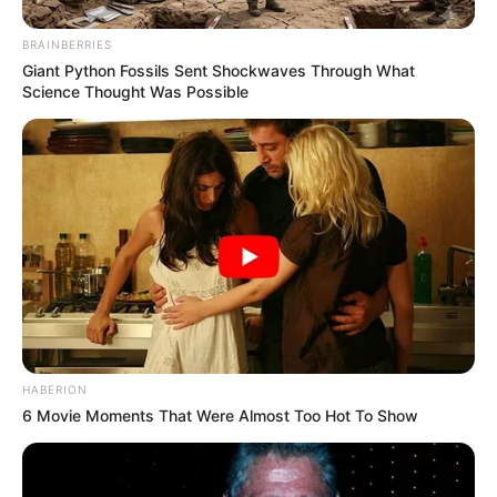
festonte 50-vjetorin e lindjes. Të dy golat u shënuan në
pjesën e parë. Xhovani Simeone kaloi vendasit në avantazh
BRAINBERRIES
në minutën e shtatë, ndërsa ekipi “granata” barazoi
Giant Python Fossils Sent Shockwaves Through What
nëpërmjet një goli shumë të bukur të Baselit.
Science Thought Was Possible
Një gol i qendërmbrojtësit Vikari i dha tre pikë të arta Spalit
në transfertën e Frozinones. Vendasit e kishin këtë
ndeshje “jetë a vdekje”, por dolën pa pikë dhe mbijetesa
vazhdon të jetë 8 pikë larg. Fitore qetësie për Spalin që
siguron fitoren e dytë rresht pas asaj në shtëpi kundër
Romës.
Roma-Napoli 1-4
(Peroti (pen) 45+4’ / Milik 2’, Mertens 50’, Verdi 55’, Junes
81’)
Fiorentina-Torino 1-1
(Simeone 7’ / Baseli 34’)
HABERION
6 Movie Moments That Were Almost Too Hot To Show
Frozinone-Spal 0-1
(Vikari 13’)