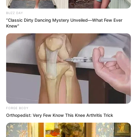
BUZZ DAY
“Classic Dirty Dancing Mystery Unveiled—What Few Ever
Penallti për Romën dhe përsipër e mori i pagabueshmi
Knew"
Peroti. Argjentinasi tundi rrjetën, në stadium shpërtheu
festa dhe ekipet shkuan në barazim në dhomat e
zhveshjes. E dyta nuk kishte histori dhe nisi me furinë e
Napolit.
Mertens dhe Verdi shënuan dy herë brenda pesë minutash,
ndërsa në fund pati festë edhe për gjermanin Junes. Kjo
fitore e ngjit Napolin në kuotën e 63 pikëve, ndërsa
verdhekuqtë mbeten në vendin e gjashtë me 47 pikë, katër
më pak se Milani i vendi të katërt.
FORGE BODY
Orthopedist: Very Few Know This Knee Arthritis Trick