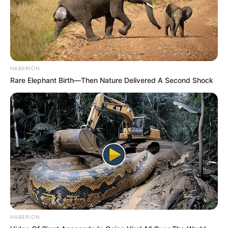
HABERION
Rare Elephant Birth—Then Nature Delivered A Second Shock
HABERION