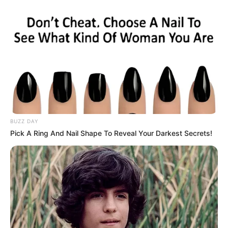
minutën e 68-të me Malkuit), ndërsa në majë qëndronin
dyshja Milik-Mertens. Ndeshja e 150 në Serie A me bluzën
e Napolit për mbrojtësin Kulibali.
BUZZ DAY
Pick A Ring And Nail Shape To Reveal Your Darkest Secrets!