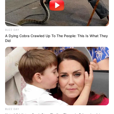
BUZZ DAY
A Dying Cobra Crawled Up To The People: This Is What They
Did
BUZZ DAY