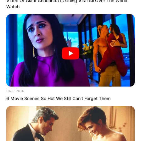
Video Of Giant Anaconda Is Going Viral All Over The World.
Watch
HABERION
6 Movie Scenes So Hot We Still Can't Forget Them