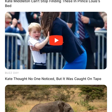
Kate Middleton Can't Stop Finding These In Prince Louis's
Bed
BUZZ DAY
Kate Thought No One Noticed, But It Was Caught On Tape