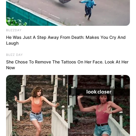
Roma rezistoi vetëm tre minuta, pasi Milik kaloi miqtë në
avantazh me anë të një goli të fantastik. Roma u hodh në
sulm dhe arriti të barazonte ndeshjen në minutën e katërt
shtesë të pjesës së parë.
BUZZDAY
He Was Just A Step Away From Death: Makes You Cry And
Laugh
BUZZ DAY
She Chose To Remove The Tattoos On Her Face. Look At Her
Now