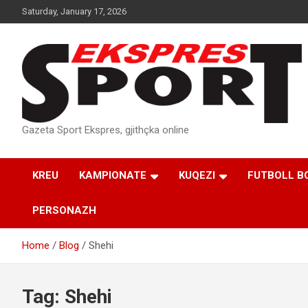
Skip
Saturday, January 17, 2026
to
content
Gazeta Sport Ekspres, gjithçka online
KREU
KAMPIONATE
KUQEZI
FUTBOLL B
PERSONAZH
Home
Blog
Shehi
Tag:
Shehi