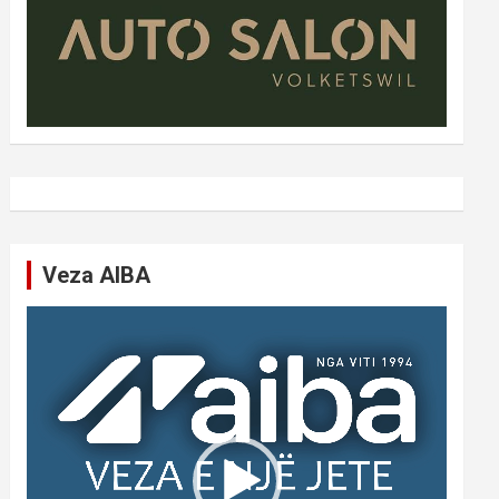
Veza AIBA
Video
Player