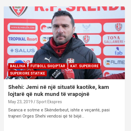
BALLINA
FUTBOLL SHQIPTAR
KAT. SUPERIORE
SUPERIORE STATIKE
Shehi: Jemi në një situatë kaotike, kam
lojtarë që nuk mund të vrapojnë
May 23, 2019
Sport Ekspres
Seanca e sotme e Skënderbeut, ishte e veçantë, pasi
trajneri Orges Shehi vendosi që të bëjë…