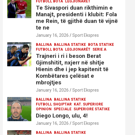
FUTBOLL BOTA
LEGJIONARËT
Te Sivaspori duan rikthimin e
Manajt, presidenti i klubit: Fola
me Rein, të gjithë duan të vijnë
te ne
January 16, 2026
Sport Ekspres
BALLINA
BALLINA STATIKE
BOTA STATIKE
FUTBOLL BOTA
LEGJIONARËT
SERIE A
Trajneri i ri i beson Berat
Gjimshitit, nxjerr në shitje
Hienin dhe i jep kapitenit të
Kombëtares çelësat e
mbrojtjes
January 16, 2026
Sport Ekspres
BALLINA
BALLINA STATIKE
FUTBOLL SHQIPTAR
KAT. SUPERIORE
OPINION
SPECIALE
SUPERIORE STATIKE
Diego Longo, ulu, 4!
January 16, 2026
Sport Ekspres
BALLINA
BALLINA STATIKE