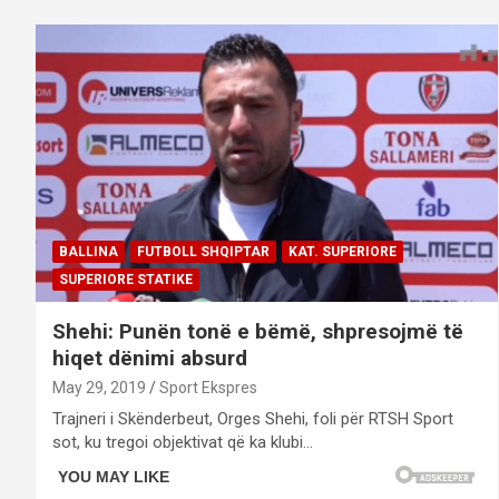
BALLINA
FUTBOLL SHQIPTAR
KAT. SUPERIORE
SUPERIORE STATIKE
Shehi: Punën tonë e bëmë, shpresojmë të
hiqet dënimi absurd
May 29, 2019
Sport Ekspres
Trajneri i Skënderbeut, Orges Shehi, foli për RTSH Sport
sot, ku tregoi objektivat që ka klubi…