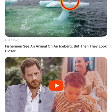
Gazetari i kujton talentit të PSG-së se Mesi dhe Ronaldo u
eliminuan në fazën e 1/16-ve të Botërorit, por 19-vjeçari i
del përsëri në mbrojtje duke thënë
:
“Nëse merr parasysh
formën e tyre individuale, ata janë të pakrahasueshëm më
të tjerët. Mesi ishte golashënuesi më i mirë në Europë,
Ronaldo ishte golashënuesi i Champions-it”
BUZZ DAY
Fishermen See An Animal On An Iceberg, But Then They Look
Closer!
Topi i Artë ?
“Shpresoj ta fitoj unë Topin e Artë. Arritëm diçka të madhe,