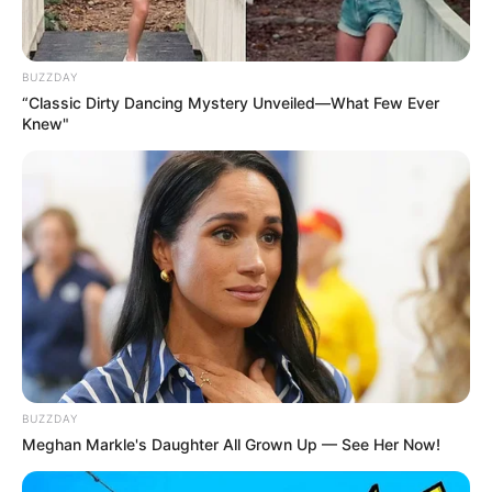
BUZZDAY
“Classic Dirty Dancing Mystery Unveiled—What Few Ever
Knew"
BUZZDAY
Meghan Markle's Daughter All Grown Up — See Her Now!