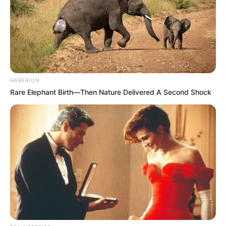
time jo vetëm kur luaj. Nuk është e lehtë, por po mësoj.
Kam njerëz pran meje, që po më ndihmojnë t’i kaloj këto
situata”.
HABERION
Rare Elephant Birth—Then Nature Delivered A Second Shock