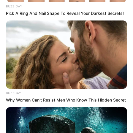
BUZZ DAY
Pick A Ring And Nail Shape To Reveal Your Darkest Secrets!
BUZZDAY
Why Women Can't Resist Men Who Know This Hidden Secret