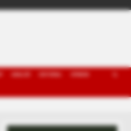
P
ANALIZË
EDITORIAL
OPINION