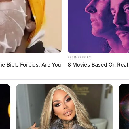
 shumë mirë në Milani. Në këtë moment nuk po e mendoj
të, por nuk kam as nevojën e as dëshirën për t’u larguar, këtë
BRAINBERRIES
e Bible Forbids: Are You
8 Movies Based On Real 
ësishme për karrierën time. Mësova shumë gjëra, që më kanë
n time këtu dhe të ndeshesh me ta është diçka speciale dhe
 në botë dhe unë mendoj se është diçka e trishtë që s’do të
aj më të mirit. Por, jam i sigurt se disa nga kolegët e mi në
orim këtë në avantazhin tonë”, përfundoi Ikardi.