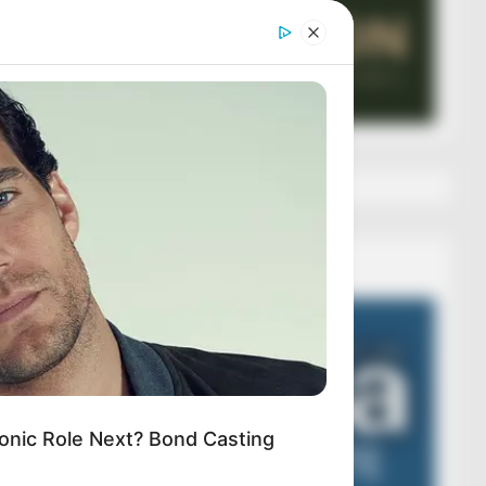
Veza AIBA
Video
Player
onic Role Next? Bond Casting