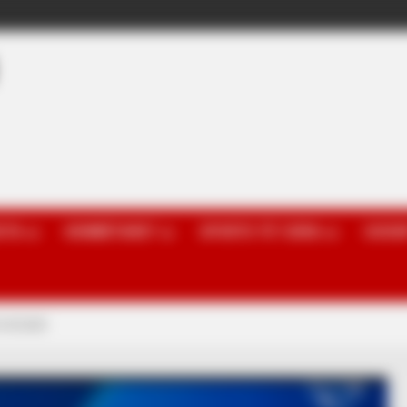
OTA
KOMBËTARET
SPORTE TË TJERA
GOSSI
i në botë