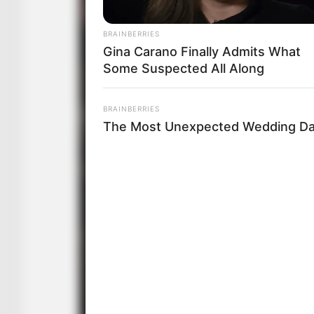
BRAINBERRIES
Gina Carano Finally Admits What
Some Suspected All Along
BRAINBERRIES
The Most Unexpected Wedding D