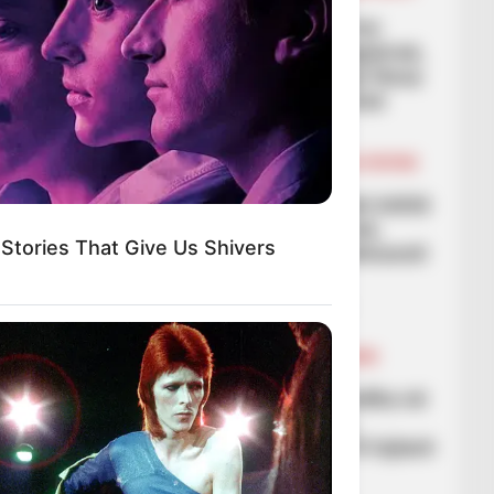
LEGJIONARËT
Prapaskena/ Silvinjo “i fut
frikën” lojtarëve të Shqipërisë,
nuk i ka mbërritur askujt ftesa
për ndeshjen me Poloninë
March 16, 2026
Sport Ekspres
BALLINA
BALLINA STATIKE
BOTA STATIKE
LA LIGA
Robert Lewandowski nuk është
në formë para Shqipërisë,
Stories That Give Us Shivers
shifrat flasin kundër sulmuesit
të Barcelonës
March 15, 2026
Sport Ekspres
BALLINA
BALLINA STATIKE
FUTBOLL SHQIPTAR
KAT. SUPERIORE
SUPERIORE STATIKE
VIDEO/ Emocione të mëdha në
ndeshjen e Superiores,
Partizani barazon me 10 lojtarë
kundër Vorës