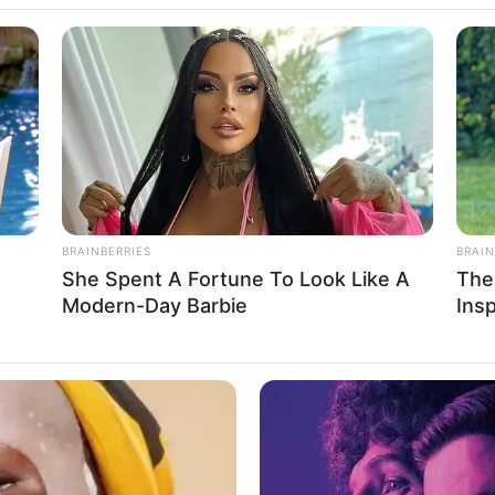
BOTA
ITALI/SPANJË/ANGLI/GJERMANI
KUPAT E EUROPËS
i, më i miri në botë
alixhet për në Itali, ku iu bashkua skuadrës së Sampdorias.
mit të nesërm ndaj ekipit ku u formua në vitet e
BRAINBERRIES
BRAIN
She Spent A Fortune To Look Like A
The
Modern-Day Barbie
Ins