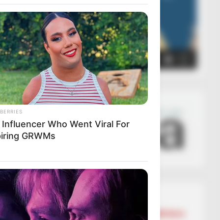
00:00
00:05
BERRIES
 Influencer Who Went Viral For
piring GRWMs
Lajmet më të lexuara
BALLINA
BALLINA STATIKE
KOMBËTARJA