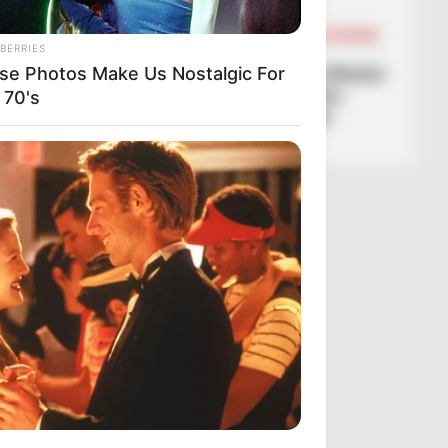
March 15, 2026
Sport Ekspres
BALLINA
BALLINA STATIKE
BOTA STATIKE
BERRIES
FUTBOLL BOTA
LA LIGA
“I pashë të gjithë duke shkulur
se Photos Make Us Nostalgic For
flokët”, goli nga 70 metra
 70's
mahnit trajnerin e Realit
March 15, 2026
Sport Ekspres