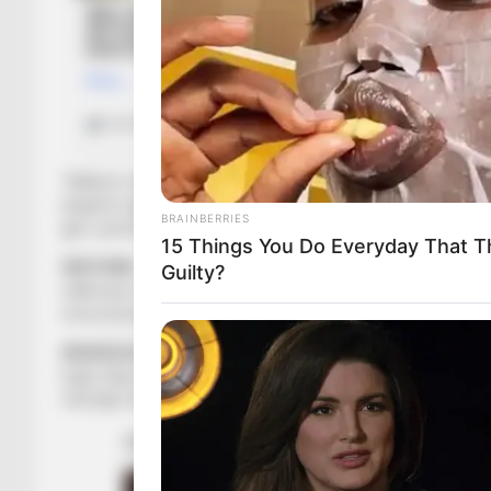
“Ndihem mirë te Interi. Unë dhe familje ime po ja kalojmë
largimin nga këtu. Është e vërtetë që kam pasur oferta në ve
BRAINBERRIES
gjë e përsëris thuajse çdo ditë”.
15 Things You Do Everyday That Th
RIKTHIMI
– “Kalimi te Barcelona ishte diçka shumë e rënd
Guilty?
ndihmuar në karrierën time të mëtejshme. E fillova karrierë
emocionuese”.
MUNGESA E MESIT
– “E dimë që Mesi është lojtari i mirë
luajë ndaj nesh, sepse është diçka shumë e bukur të luash nd
mbrojtje do të jenë të lehtësuar dhe do ta përpiqemi ta përd