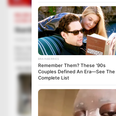
BALLINA
BOTA STATIKE
CHAMPIONS LEAGUE
FUTBOLL 
LA LIGA
SERIE A
Ikardi: Mëkat që s’do luajë Mes
October 23, 2018
Sport Ekspres
Mauro Ikardi rikthehet në Barcelonë shtatë vite mbasi bëri v
Sulmuesi argjentinas foli në konferencën për shtyp para taki
adoleshencës
BRAINBERRIES
Remember Them? These '90s
Couples Defined An Era—See The
Complete List