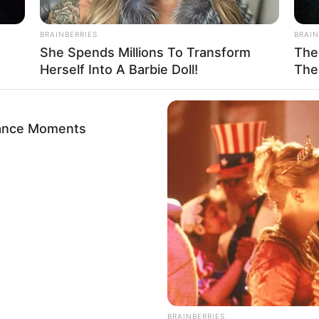
BRAINBERRIES
BRAIN
She Spends Millions To Transform
The
Herself Into A Barbie Doll!
The
ance Moments
BRAINBERRIES