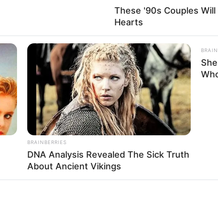
These '90s Couples Will 
Hearts
BRAIN
She
Who
BRAINBERRIES
DNA Analysis Revealed The Sick Truth
About Ancient Vikings