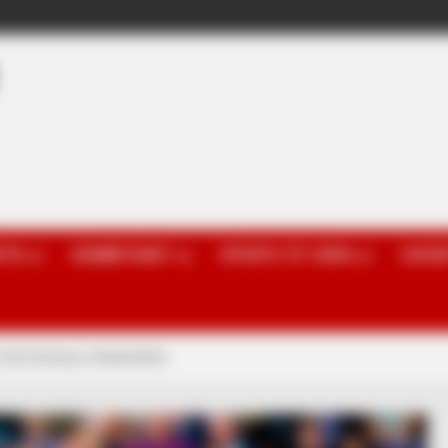
OTA
KOMBËTARET
SPORTE TË TJERA
GOSSI
Gurit befason Anderlehtin