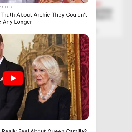
FUTBOLL SHQIPTAR
KAT. SUPERIORE
R MEDIA
Partizani mund edhe Egnatian
 Truth About Archie They Couldn't
dhe nuk heq dorë nga ‘final 4’,
e Any Longer
Bylisi ndal Elbasanin
February 28, 2026
Sport Ekspres
 Really Feel About Queen Camilla?