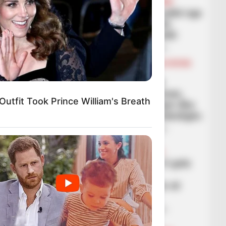
FUTBOLL SHQIPTAR
KAT. SUPERIORE
Flamurtari largohet me pikë nga
Durrësi, vlonjatët zbresin
Tiranën në vendin e fundit
February 28, 2026
Sport Ekspres
BALLINA
BALLINA STATIKE
BOTA STATIKE
BUNDESLIGA
FUTBOLL BOTA
Spektakël me 5 gola në
klasiken e futbollit gjerman,
Outfit Took Prince William's Breath
Bajerni përmbys ndeshjen dhe
arratiset në krye të Bundesligës
February 28, 2026
Sport Ekspres
BALLINA
BALLINA STATIKE
FUTBOLL SHQIPTAR
KATEGORIA 1
Lushnja turpërohet me 5 gola
nga Laçi, trajneri jep
dorëheqjen pas disfatës së
hidhur
February 28, 2026
Sport Ekspres
BALLINA
BALLINA STATIKE