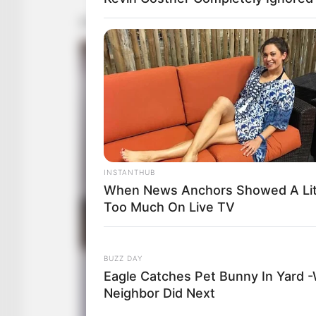
INSTANTHUB
When News Anchors Showed A Lit
Too Much On Live TV
BUZZ DAY
Eagle Catches Pet Bunny In Yard 
Neighbor Did Next