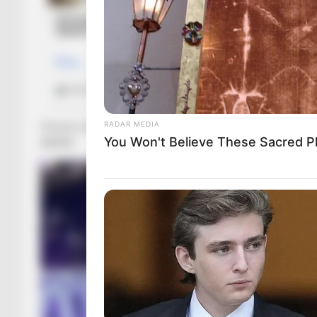
RADAR MEDIA
Tifozët e Anderleht përgatitën një koreografi gjigante në n
You Won't Believe These Sacred Pl
dakade.