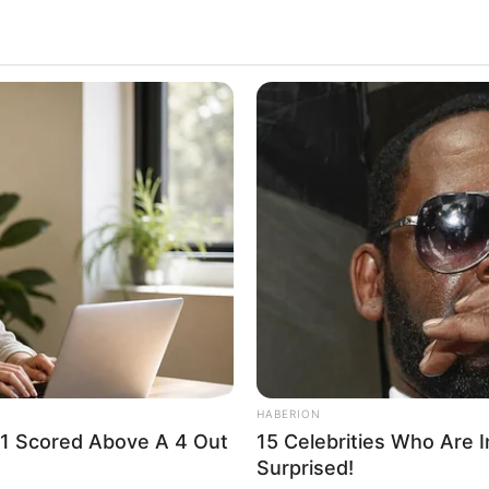
HABERION
 1 Scored Above A 4 Out
15 Celebrities Who Are In
Surprised!