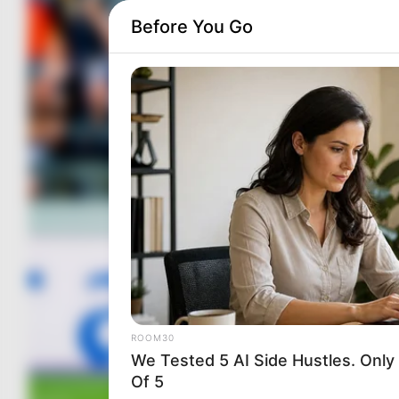
Before You Go
ROOM30
We Tested 5 AI Side Hustles. Only
Of 5