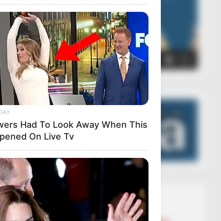
00:00
00:05
DAY
wers Had To Look Away When This
pened On Live Tv
Lajmet më të lexuara
BALLINA
BALLINA STATIKE