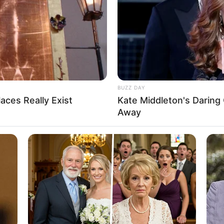
BUZZ DAY
der të rikthimit të Kompani në klub pas më shumë se një
aces Really Exist
Kate Middleton's Daring 
Away