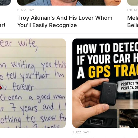
BUZZ DAY
INST
Troy Aikman's And His Lover Whom
Mel
r!
You'll Easily Recognize
Bel
BUZZ DAY