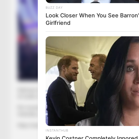
BUZZ DAY
Look Closer When You See Barron
Girlfriend
Sulmuesi shqiptar Sindrit Guri pritej të ishte në formacion 
të fundit e ka bërë të pamundur grumbullimin e shkodranit p
Për momentin Guri është i vetmi qendërsulmues në radhët e O
Ostendes, iu desh të përshtaste një mesfushor.
https://www.youtube.com/watch?v=NXFJBWzSXVg
INSTANTHUB
Kevin Costner Completely Ignore