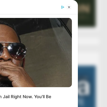
Veza AIBA
Video
Player
 Jail Right Now. You'll Be