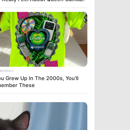
BERRIES
ou Grew Up In The 2000s, You'll
ember These