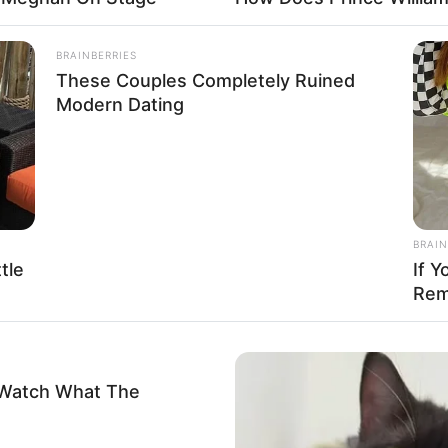
BRAINBERRIES
These Couples Completely Ruined
Modern Dating
BRAIN
tle
If Y
Rem
-Watch What The