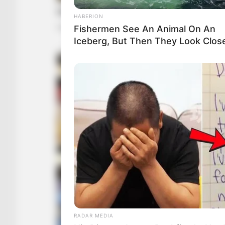
HABERION
Fishermen See An Animal On An
Iceberg, But Then They Look Close
RADAR MEDIA