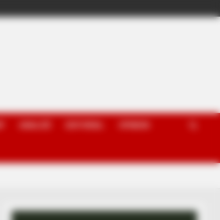
P
ANALIZË
EDITORIAL
OPINION