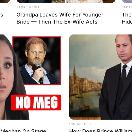
RADAR MEDIA
RADA
's
Grandpa Leaves Wife For Younger
The
Bride — Then The Ex-Wife Acts
Hid
e Ostendes në këtë 90-minutësh, por një dëmtim i lehtë i ditëve
ër këtë takim.
stendes. Në mungesë të ish-lojtarit të Kukësit, trajneri i
INSTANTHUB
d Meghan On Stage
How Does Prince William