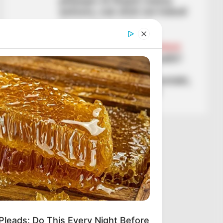
përpiqen të fitojnë rivënie
anësore, nuk shoh më futboll
March 5, 2026
Sport Ekspres
BALLINA
BALLINA STATIKE
FUTBOLL SHQIPTAR
KUPA E SHQIPËRISË
VIDEO/ Ishte apo jo penallti?
Reagon edhe trajneri i
Partizanit: Penallti pa kontakt,
nuk pranojnë as VAR-in
March 4, 2026
Sport Ekspres
Pleads: Do This Every Night Before