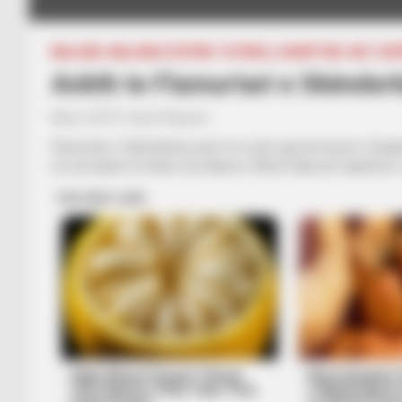
BALLINA
BALLINA STATIKE
FUTBOLL SHQIPTAR
KAT. SU
Ankth te Flamurtari e Skënderb
May 2, 2019
Sport Ekspres
Flamurtari e Skënderbeu janë me sytë nga Komisioni i Disipli
me dy lojtarë të këtyre dy ekipeve. Bëhet fjalë për kapiteni