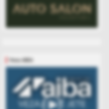
Veza AIBA
Video
Player