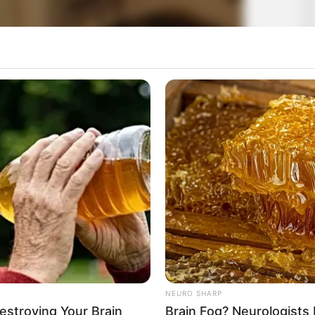
NEURO SHARP
Destroying Your Brain
Brain Fog? Neurologists 