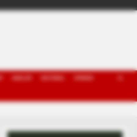
P
ANALIZË
EDITORIAL
OPINION