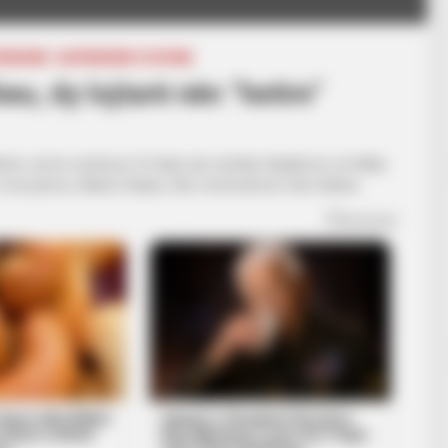
PERIORE
SUPERIORE STATIKE
eu, dy lojtarë nën “hetim”
nës, që ka vendosur të hapë një çështje disiplinore në lidhje
n e korçarëve, Marko Radas, dhe mesfushorin Idriz Batha.