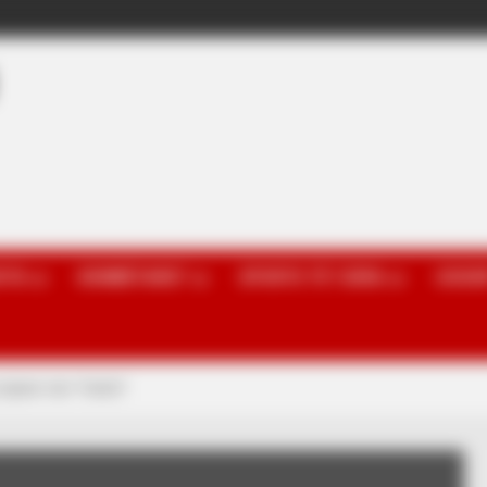
OTA
KOMBËTARET
SPORTE TË TJERA
GOSSI
lojtarë nën “hetim”