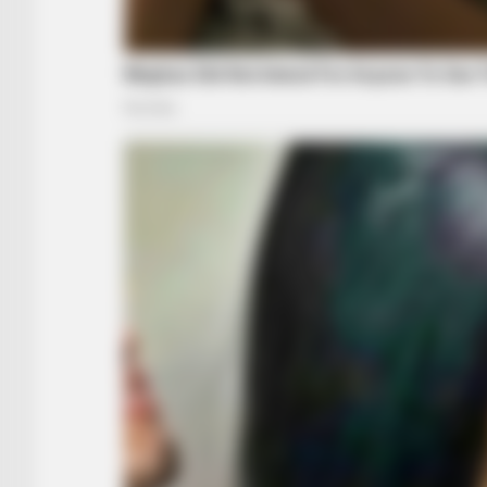
BUZZ DAY
The Equine Woman You've Never
Seen Before
RADAR MEDIA