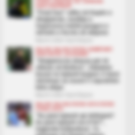
FUTBOLL SHQIPTAR
KAT. SUPERIORE
KUPA E SHQIPËRISË
“Final four” edhe në Kupën e
Shqipërisë, renditja e
Superiores është pasqyra e
vërtetë e forcës së ekipeve
March 5, 2026
Sport Ekspres
BALLINA
BALLINA STATIKE
KOMBËTARET
KUPA E BOTËS
LEGJIONARËT
“Shqipëria ka shanse për të
shkuar në Botëror”, Zabaleta
beson te lojtarët kuqezi: E kemi
vërtetuar se mund t’i mposhtim
këto ekipe
March 5, 2026
Sport Ekspres
BALLINA
BALLINA STATIKE
BOTA STATIKE
FUTBOLL BOTA
“Ku janë lojtarët që driblojnë?
Ku janë lojtarët me b*le?”,
legjenda hollandeze: Ta