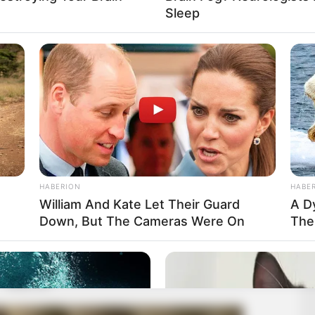
Sleep
HABERION
HABE
William And Kate Let Their Guard
A D
Down, But The Cameras Were On
The