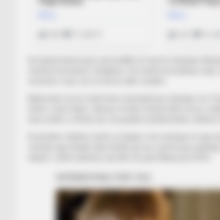
Dy lojtarët kanë pasur një konflikt në fund të ndeshjes Skën
vendosë Komisioni i Disiplinës. Sot është komunikuar nisje e
versionin e tyre, do të merret edhe vendimi.
Batha këtë sezon është bërë shembull pas ndeshjes me Teu
është i vetmi lojtar i dënuar në këtë mënyrë këtë sezon, ndër
nëse është e vërtetë që e ka goditur kundërshtarin, atëherë
Pretendimi i Bathës është se Radas e ka ofenduar të nga fa
ofendoi nga familja. Nuk ndodhi ajo që u përfol pas ndeshj
shpine”, është shprehur një ditë më parë Batha për RTSH.