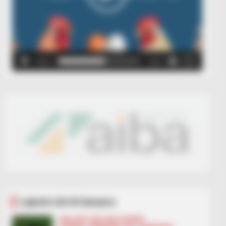
00:00
00:05
Lajmet më të lexuara
BALLINA
BALLINA STATIKE