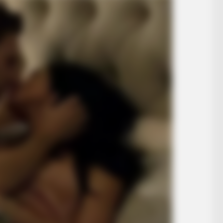
RADAR MEDIA
: Most HAUNTED Lake
This Cat Video Is So Fu