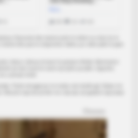
derbeu-Flamurtari dhe tanimë pritet të shihet se çfarë do të
 hetimit dhe pasi të shqyrtohen faktet, por edhe palët të japin
tën, teksa u dënua në bazë të pamjeve filmike. Mesfushori
kohë që tani mund të marrë një tjetër pezullim. Sigurisht,
 do e pësojë rëndë.
milja. “Është ekzagjeruar në media, nuk ndodhi gjë. Radas më
es. Nuk jemi nga ata që ikim me vrap apo që gjuajmë nga prapa