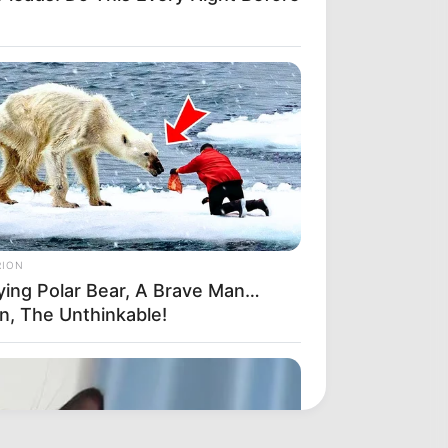
RION
ying Polar Bear, A Brave Man…
n, The Unthinkable!