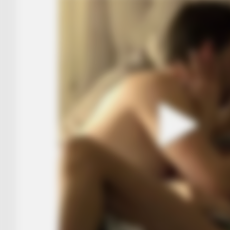
HABERION
The SCARY Story Of Lake Lanier