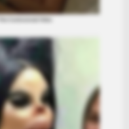
BUZZ DAY
RADA
Tiny Dog Thrown Into A Lion's Cage,
Own
Then The Lion Smells Him
Kit
RADAR MEDIA
Suddenly, The Lawn Sha
Bursts Open