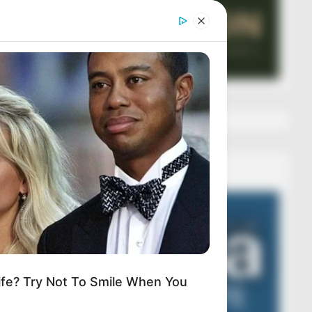
Veza AIBA
Video
Player
fe? Try Not To Smile When You