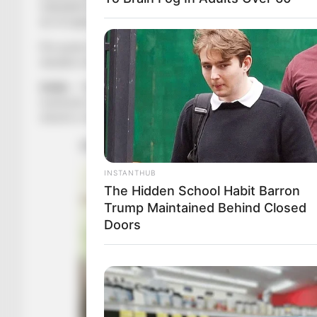
futbollistë të rriten gradualisht, t’i hedhin hapat një nga nj
do të luajnë, por edhe veten.
Për punën e jashtëzakonshme që bëhet me këta talente të ve
skuadra më e madhe e KLUBIT dhe Akademisë tonë.
DUKA
– “Kam pasur besim se zoti Duka do e fitonte vendin 
meritonte. Ka bërë shumë për futbollin. Zgjedhja e Dukës ësht
shumë e rëndësishme për Shqipërinë. E kam inkurajuar të kon
INSTANTHUB
The Hidden School Habit Barron
Trump Maintained Behind Closed
Doors