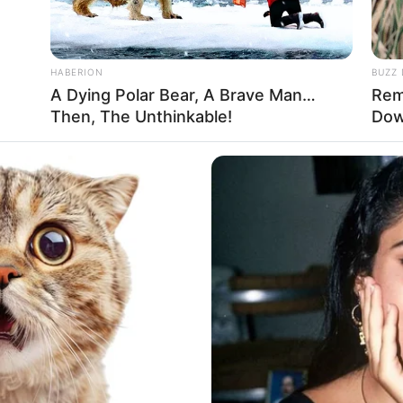
HABERION
BUZZ 
A Dying Polar Bear, A Brave Man…
Rem
Then, The Unthinkable!
Dow