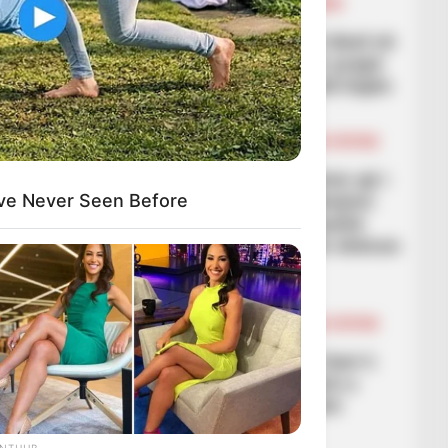
FUTBOLL SHQIPTAR
KAT. SUPERIORE
SUPERIORE STATIKE
Përzgjidhet formacioni ideal në
Superiore, Kërnaja merr prapë
vendin e parë pasi mundi Dajën
March 10, 2026
Sport Ekspres
BALLINA
BALLINA STATIKE
BOTA STATIKE
FUTBOLL BOTA
LEGJIONARËT
“Dikur qeshnin me çmimin që i
vendosa Muriqit”, ish-drejtori
ve Never Seen Before
sportiv i Rizesporit: I thashë
edhe presidentit, Vedati shënon
25 gola në sezon
March 9, 2026
Sport Ekspres
BALLINA
BALLINA STATIKE
BOTA STATIKE
FUTBOLL BOTA
LA LIGA
Laporta reagon kundër Xavi-t:
Me të njëjtët lojtarë Flick-u
fiton, Xavi nuk fitonte dot
March 9, 2026
Sport Ekspres
ANTHUB