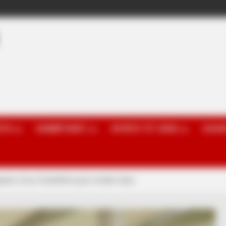
OTA
KOMBËTARET
SPORTE TË TJERA
GOSSI
iptare, Koço Kokëdhima jep modelin ideal