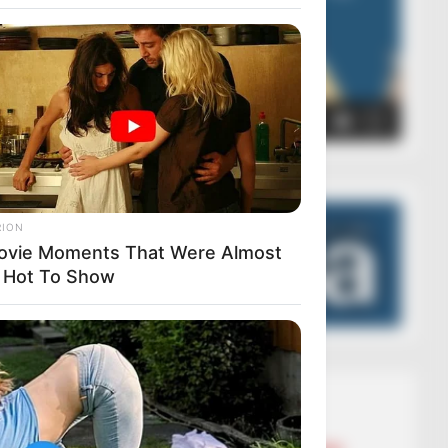
00:00
00:05
RION
ovie Moments That Were Almost
 Hot To Show
Lajmet më të lexuara
BALLINA
BALLINA STATIKE