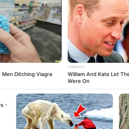
HABERION
 Men Ditching Viagra
William And Kate Let Th
Were On
s -