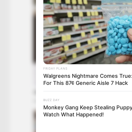
FRIDAY PLANS
Walgreens Nightmare Comes True:
For This 87¢ Generic Aisle 7 Hack
BUZZ DAY
Monkey Gang Keep Stealing Puppy
Watch What Happened!