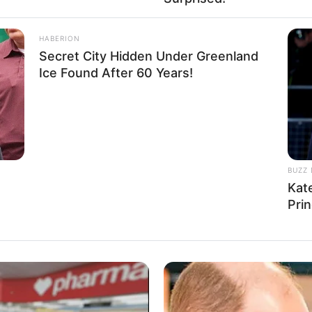
ë, derisa të arrijnë maksimumin e vet dhe të ndihmojnë klubet ku
HABERION
çantë dua të përgëzoj trajnerët e Apolonisë. Ata janë vërtet
Secret City Hidden Under Greenland
Ice Found After 60 Years!
në këtë organ kaq prestigjioz dhe të rëndësishëm. Ai e
ë një ngjarje historike për futbollin Shqiptar. Është vërtet
kurrojë dhe jam i lumtur që ia doli”.
BUZZ 
Kat
Pri