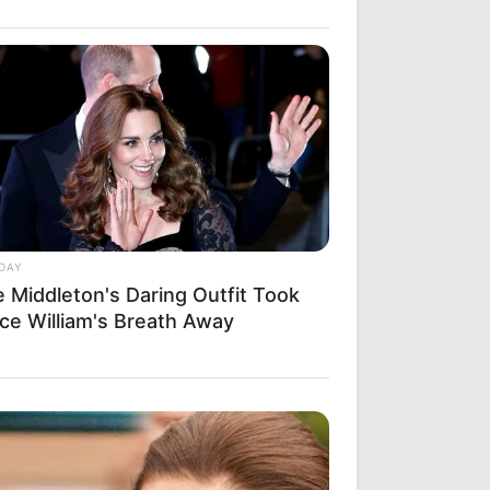
DAY
e Middleton's Daring Outfit Took
nce William's Breath Away