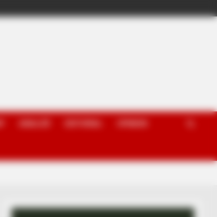
P
ANALIZË
EDITORIAL
OPINION