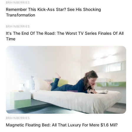
21-vjeçari ka folur së fundmi për mediat, ku ka sqaruar
BRAINBERRIES
marrëdhënien e tij me trajnerin Spaleti, si dhe ka diskutuar
Remember This Kick-Ass Star? See His Shocking
mbi merkaton, ku u përfol për një largim drejt Betisit.
Transformation
BRAINBERRIES
It's The End Of The Road: The Worst TV Series Finales Of All
Time
BRAINBERRIES
Magnetic Floating Bed: All That Luxury For Mere $1.6 Mil?