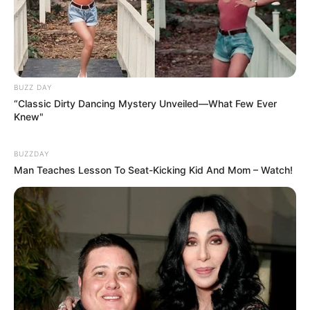
BUZZ DAY
“Classic Dirty Dancing Mystery Unveiled—What Few Ever
Knew"
BUZZDAY
Man Teaches Lesson To Seat-Kicking Kid And Mom – Watch!