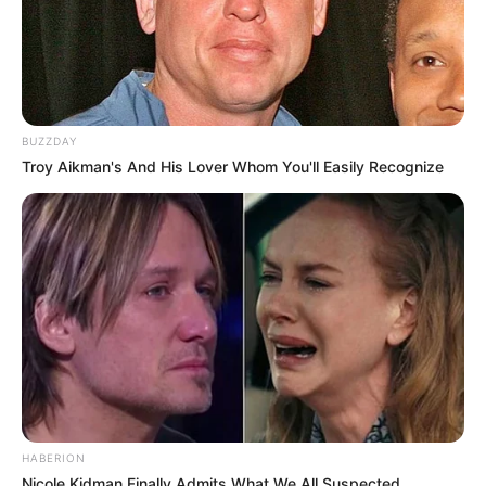
BUZZDAY
Troy Aikman's And His Lover Whom You'll Easily Recognize
HABERION
Nicole Kidman Finally Admits What We All Suspected