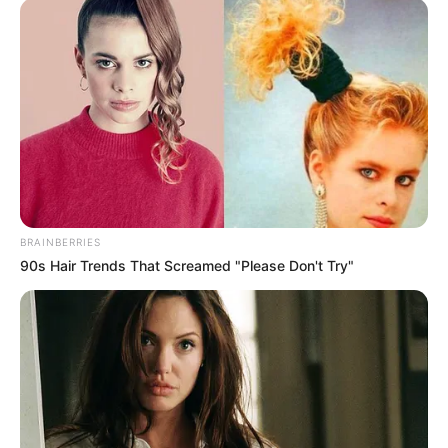
INTERI –
“Gjithmonë kam menduar për Interin, pasi jam
shumë i lumtur këtu. Jam i dashuruar pas klubit dhe tifozët.
Mundohem të jap më të mirën në çdo mundësi që më jepet
dhe dua ta ndihmoj ekipin në arritjen e objektivave”.
MARRËDHËNIA ME SPALETIN –
“Çdo gjë mes nesh
është në rregull, gjithçka është sqaruar. I shpjegova që
babai im ka qenë lojtar dhe jemi një familje shumë e
pasionuar. Babai im bëri gabim me atë çfarë shkruajti në
twitter, por në fund të fundit ai është njeri. Ai thjesht reagoi
për djalin e tij. Unë po stërvitem dhe po pres momentin
tim.”
BRAINBERRIES
90s Hair Trends That Screamed "Please Don't Try"
NDRYSHIMI I ITALISË ME ARGJENTINËN –
“Sfida ime
është që të jap më të mirën në mundësitë që më jepen.
Këtu, krahasuar me Argjentinën, ka ndeshje më me shumë
kualitet dhe duhet përgatitje shumë. Duhet të stërvitesh
shumë. Asgjë nuk i lihet në dorë fatit.”