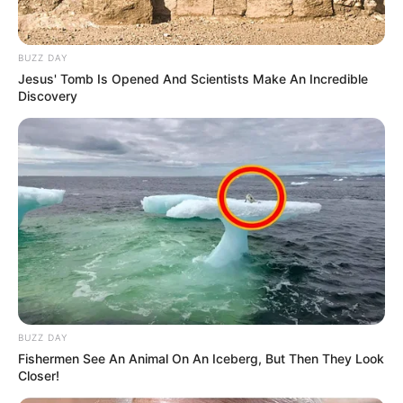
BUZZ DAY
Jesus' Tomb Is Opened And Scientists Make An Incredible
Discovery
BUZZ DAY
Fishermen See An Animal On An Iceberg, But Then They Look
Closer!