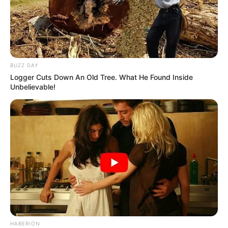
BUZZ DAY
Logger Cuts Down An Old Tree. What He Found Inside
Unbelievable!
HABERION