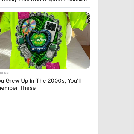
BERRIES
ou Grew Up In The 2000s, You'll
ember These