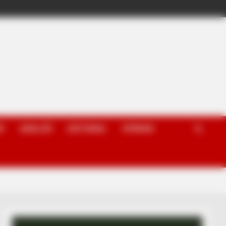
P
ANALIZË
EDITORIAL
OPINION