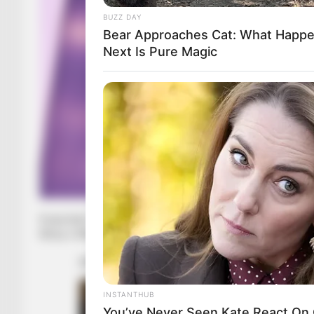
BUZZ DAY
Bear Approaches Cat: What Happ
Next Is Pure Magic
Kuqezinjtë reaguan dhe arritën të shmangnin humbjen. Teo 
Blerja e Milanit, i cili debutoi në pjesën e dytë, lëshoi një pre
INSTANTHUB
You’ve Never Seen Kate React On 