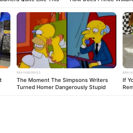
BRAINBERRIES
BRAIN
t
The Moment The Simpsons Writers
If Y
Turned Homer Dangerously Stupid
Rem