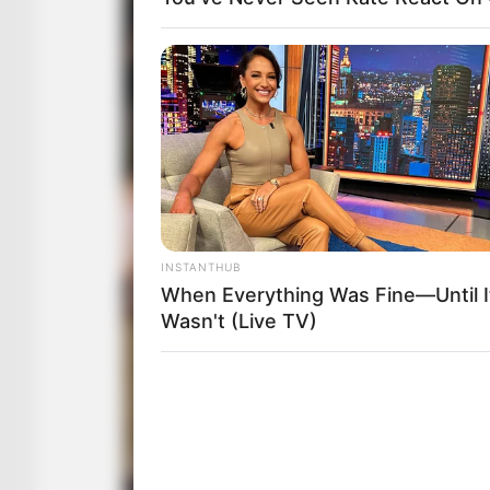
INSTANTHUB
When Everything Was Fine—Until I
Wasn't (Live TV)