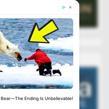
Veza AIBA
Video
Player
 Bear—The Ending Is Unbelievable!