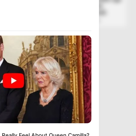
Durrësi, vlonjatët zbresin
Tiranën në vendin e fundit
February 28, 2026
Sport Ekspres
 Really Feel About Queen Camilla?