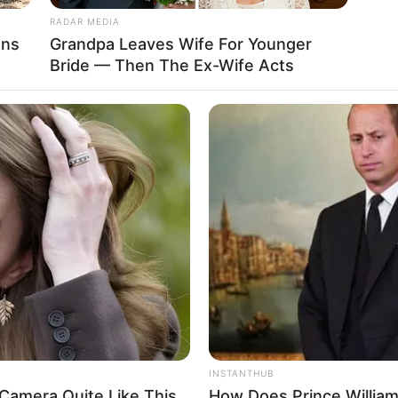
RADAR MEDIA
ens
Grandpa Leaves Wife For Younger
Bride — Then The Ex-Wife Acts
Hernandez barazoi shifrat me tetë minuta përpara fundit.
dhë nga jashtë zone dhe gjeti golin e parë si “djall”.
INSTANTHUB
Camera Quite Like This
How Does Prince William