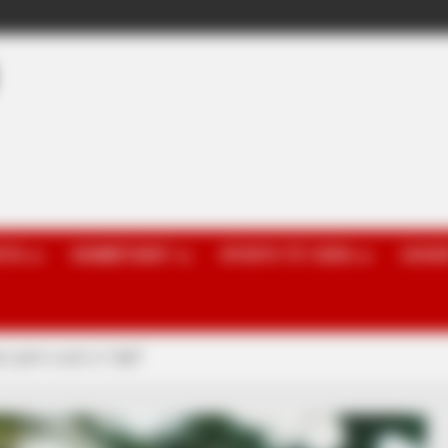
OTA
KOMBËTARET
SPORTE TË TJERA
GOSSI
olin e parë si “djall”