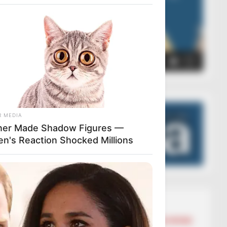
00:00
00:05
R MEDIA
er Made Shadow Figures —
ten's Reaction Shocked Millions
Lajmet më të lexuara
BALLINA
BALLINA STATIKE
BOTA STATIKE