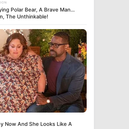
RION
ying Polar Bear, A Brave Man…
n, The Unthinkable!
ny Now And She Looks Like A