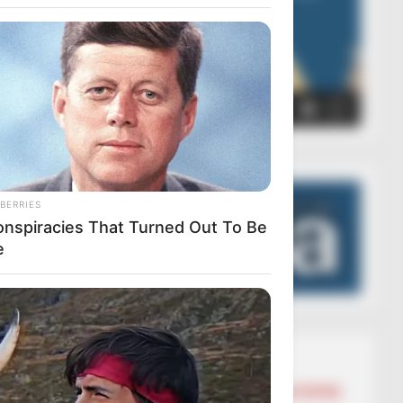
00:00
00:05
BERRIES
onspiracies That Turned Out To Be
e
Lajmet më të lexuara
BALLINA
BALLINA STATIKE
BOTA STATIKE