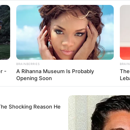
Monumental prima di
erclasico #brawl
r) on
Feb 12, 2019 at 4:10am PST
BRAINBERRIES
BRAIN
r -
A Rihanna Museum Is Probably
The
Opening Soon
Leb
he Shocking Reason He