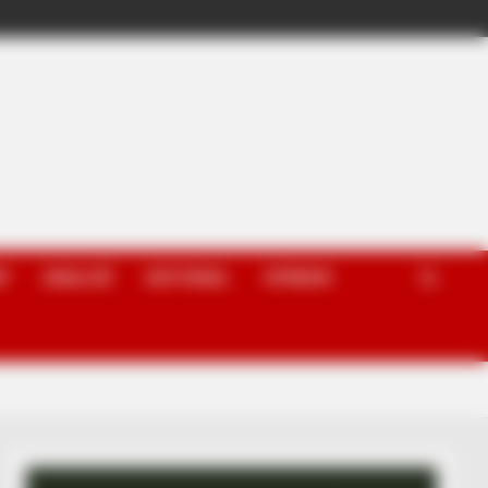
P
ANALIZË
EDITORIAL
OPINION