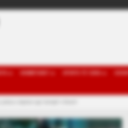
OTA
KOMBËTARET
SPORTE TË TJERA
GOSSI
, policia e shpëton nga “armiqtë” e Riverit!