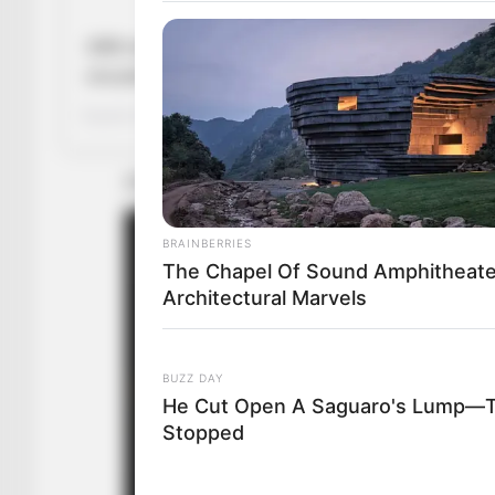
1000 modi per morire: fare jogging vestiti così fuori dal 
una partita del River. #riverplate #bocajuniors #tifosi #sup
A post shared by
Chiamarsi Bomber
(@chiamarsibombe
BRAINBERRIES
The Chapel Of Sound Amphitheate
Architectural Marvels
BUZZ DAY
He Cut Open A Saguaro's Lump—T
Stopped