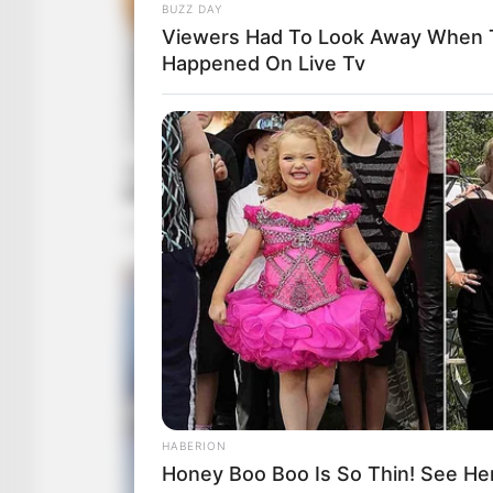
BUZZ DAY
Viewers Had To Look Away When 
Happened On Live Tv
HABERION
Honey Boo Boo Is So Thin! See He