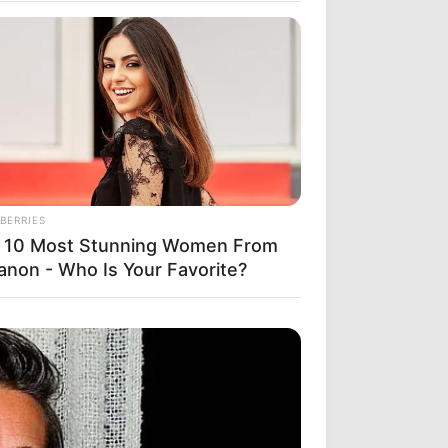
BERRIES
 10 Most Stunning Women From
anon - Who Is Your Favorite?