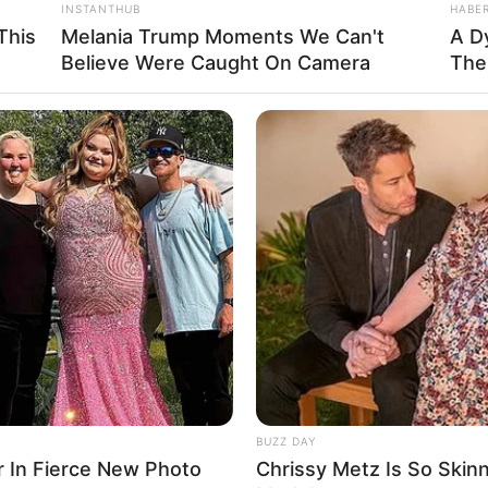
INSTANTHUB
HABE
This
Melania Trump Moments We Can't
A D
Believe Were Caught On Camera
The
BUZZ DAY
r In Fierce New Photo
Chrissy Metz Is So Skin