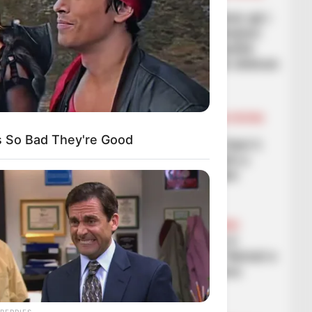
FUTBOLL BOTA
LEGJIONARËT
“Dikur qeshnin me çmimin që i
vendosa Muriqit”, ish-drejtori
sportiv i Rizesporit: I thashë
edhe presidentit, Vedati shënon
25 gola në sezon
March 9, 2026
Sport Ekspres
BALLINA
BALLINA STATIKE
BOTA STATIKE
FUTBOLL BOTA
LA LIGA
s So Bad They're Good
Laporta reagon kundër Xavi-t:
Me të njëjtët lojtarë Flick-u
fiton, Xavi nuk fitonte dot
March 9, 2026
Sport Ekspres
BALLINA
BALLINA STATIKE
FUTBOLL SHQIPTAR
KAT. SUPERIORE
Partizani merr fitoren e 6
radhazi në kampionat, “demat e
kuq” i rrëmbejnë Dinamos
vendin e 4-t
March 9, 2026
Sport Ekspres
BERRIES