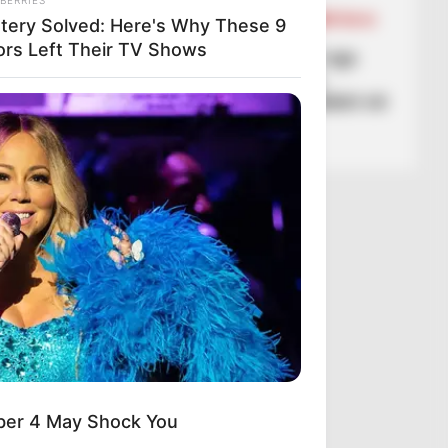
BALLINA
BALLINA STATIKE
KOMBËTARJA
tery Solved: Here's Why These 9
LEGJIONARËT
ors Left Their TV Shows
VIDEO/ Aksioni i gatuar nga
këmbët e Ernest Mucit,
Trabzonspori nuk po ndalet në
Turqi
March 9, 2026
Sport Ekspres
ber 4 May Shock You