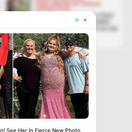
FUTBOLL SHQIPTAR
KAT. SUPERIORE
SUPERIORE STATIKE
Renditja në Kategorinë e Parë/
Skënderbeu ka futur këmbën
në Superiore, nuk ndalet as Laçi
me Pogradecin
March 7, 2026
Sport Ekspres
n! See Her In Fierce New Photo