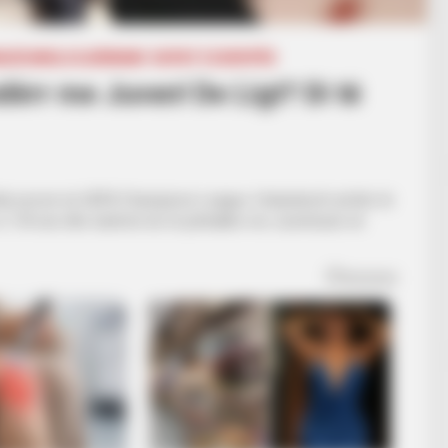
ANJË/ANGLI/GJERMANI
KUPAT E EUROPËS
dërr me Juven! De Ligt? Di të
ëtij sezoni në UEFA Champions League. Holandezët arritën të
n e 1/8-ave dhe tashmë do të përballen me Juventusin në