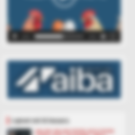
00:00
00:05
Lajmet më të lexuara
BALLINA
BALLINA STATIKE
BOTA STATIKE