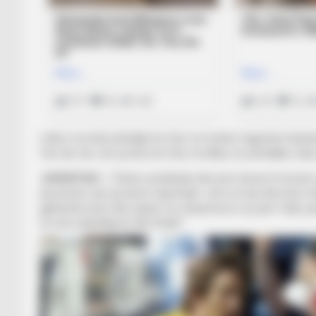
Lidhur me këtë përballje ka folur së fundmi, legjenda holande
Van der Sar. Ish-portieri ka folur në lidhje me përballjen nda
JUVENTUSI –
“Është çerekfinale dhe jemi shumë të lumtur q
përsërisim atë që bëmë ndaj Realit. Jemi në lojë dhe kemi sha
gjithashtu kemi dhe lojtarë me eksperiencë siç janë Tadiç apo
të mira ndaj Bajernit dhe Realit.”