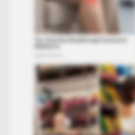
BUZZ DAY
Remember Albert? You Better Sit
Down Before You See Him Today
INSTANTHUB