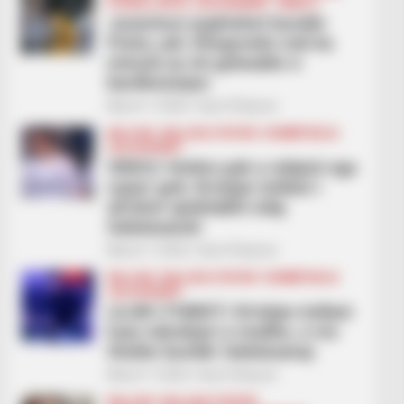
FUTBOLL BOTA
LEGJIONARËT
SERIE A
Juventusi argëtohet kundër
Pizës, për Zhegrovën nuk ka
minuta as në goleadën e
bardhezinjve
March 7, 2026
Sport Ekspres
BALLINA
BALLINA STATIKE
KOMBËTARJA
LEGJIONARËT
VIDEO/ Vetëm pak e ndajnë nga
super goli, Kristjan Asllani i
afrohet spektaklit ndaj
Galatasarait
March 7, 2026
Sport Ekspres
BALLINA
BALLINA STATIKE
KOMBËTARJA
LEGJIONARËT
LAJM I FUNDIT/ Kristjan Asllani
luan ndeshjen e madhe, e nis
titullar kundër Galatasaray
March 7, 2026
Sport Ekspres
BALLINA
BALLINA STATIKE