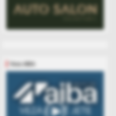
Veza AIBA
Video
Player