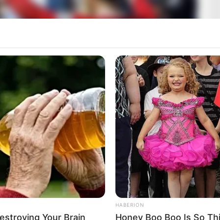
HABERION
Destroying Your Brain
Honey Boo Boo Is So Thi