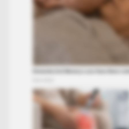
BUZZ DAY
David Muir's New Partner, Whom Yo