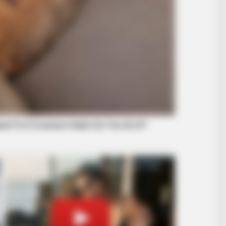
BUZZ DAY
u'll Easily Recognize
Bear Approaches Cat: W