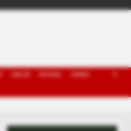
P
ANALIZË
EDITORIAL
OPINION