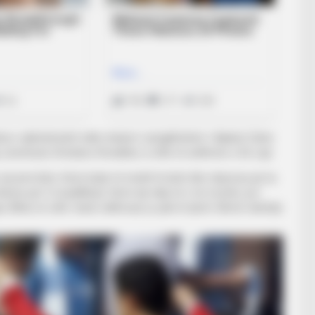
ze, njëkohësisht edhe drejtori i përgjithshëm i Ajaksit, Edvin
j Juventusit, Kristiano Ronaldon, si dhe të ardhmen e De Ligt.
ë jemi këtu. Kemi lojtar të nivelit të lartë dhe shpresoj që ta
nse për t’u kualifikuar. Kemi një ekip të ri në moshë, por
 Blind, të cilët i kanë ndihmuar jo pak të tjerët. Bëmë ndeshje