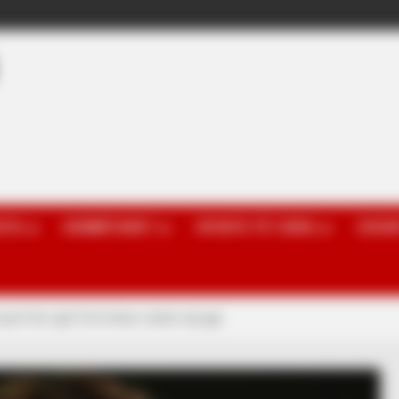
OTA
KOMBËTARET
SPORTE TË TJERA
GOSSI
ven! De Ligt? Di të them vetëm një gjë