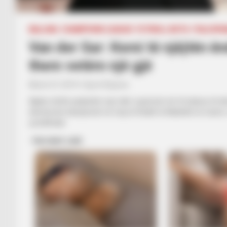
BALLINA
CHAMPIONS LEAGUE
FUTBOLL BOTA
ITALI/SP
Van der Sar: Kemi të njëjtën ën
them vetëm një gjë
March 27, 2019
Sport Ekspres
Ajaksi është padyshim një ndër surprizat më të bukura të k
eleminonin kampionët në fuqi të Realit të Madridit në fazë
çerekfinale.