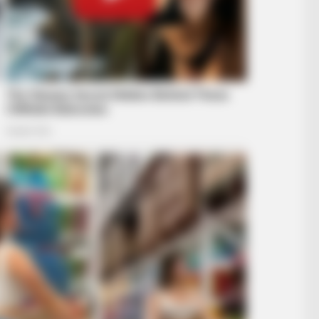
RADAR MEDIA
FRIDA
New Photos Of Female Soldiers - 5
Wal
Surprising Details Emerge
Viag
BRAINBERRIES