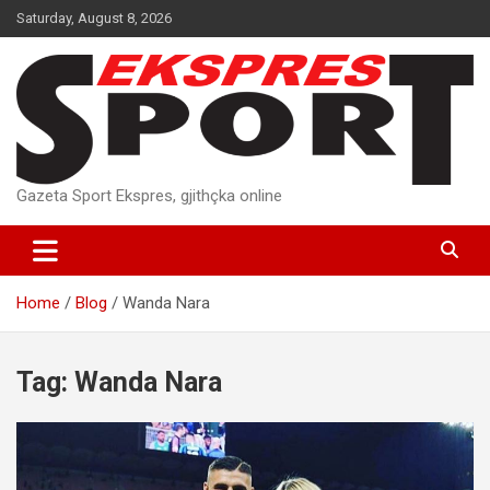
Skip
Saturday, August 8, 2026
to
content
Gazeta Sport Ekspres, gjithçka online
Home
Blog
Wanda Nara
Tag:
Wanda Nara