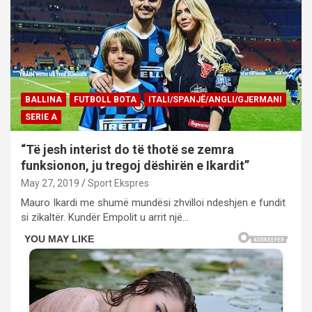
BALLINA
FUTBOLL BOTA
ITALI/SPANJË/ANGLI/GJERMANI
SERIE A
“Të jesh interist do të thotë se zemra
funksionon, ju tregoj dëshirën e Ikardit”
May 27, 2019
Sport Ekspres
Mauro Ikardi me shumë mundësi zhvilloi ndeshjen e fundit
si zikaltër. Kundër Empolit u arrit një…