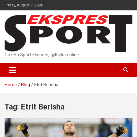
Skip
Friday, August 7, 2026
to
content
Gazeta Sport Ekspres, gjithçka online
Home
Blog
Etrit Berisha
Tag:
Etrit Berisha