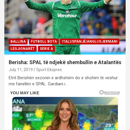
BALLINA
FUTBOLL BOTA
ITALI/SPANJË/ANGLI/GJERMANI
LEGJIONARËT
SERIE A
Berisha: SPAL të ndjekë shembullin e Atalantës
July 11, 2019
Sport Ekspres
Etrit Berishën sezonin e ardhshëm do e shohim të veshur
me fanellën e SPAL. Gardiani i…