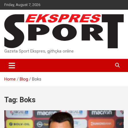
Skip
Friday, August 7, 2026
to
content
Gazeta Sport Ekspres, gjithçka online
Home
Blog
Boks
Tag:
Boks