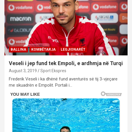
BALLINA
KOMBËTARJA
LEGJIONARËT
Veseli i jep fund tek Empoli, e ardhmja në Turqi
August 3, 2019
Sport Ekspres
Frederik Veseli i ka dhënë fund aventurës së tij 3-vjeçare
me skuadrën e Empolit. Portali i…