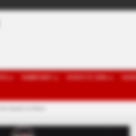
OTA
KOMBËTARET
SPORTE TË TJERA
GOSSI
ë shok skuadre me Mesin