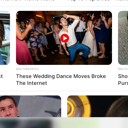
BRAINBERRIES
BRAIN
st
These Wedding Dance Moves Broke
Sho
The Internet
Pur