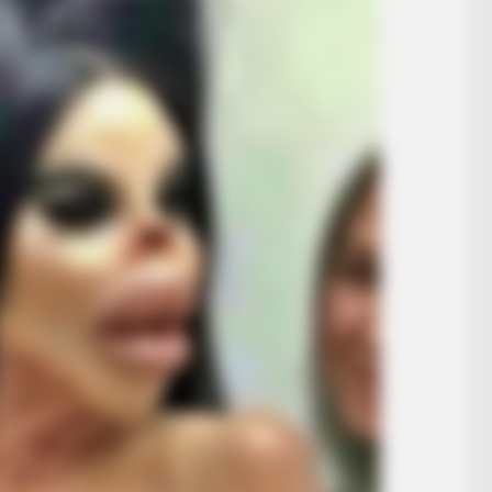
BRAINBERRIES
ch Today
Gina Carano Finally Adm
Along