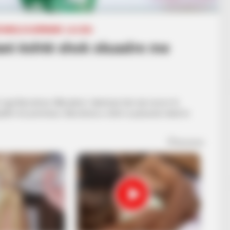
Ë/ANGLI/GJERMANI
LA LIGA
 tani është shok skuadre me
nga Barcelona. Mbrojtësi i talentuar bëri një sezon të
ollët më premtues. Barcelona e sheh si pasuesin ideal te