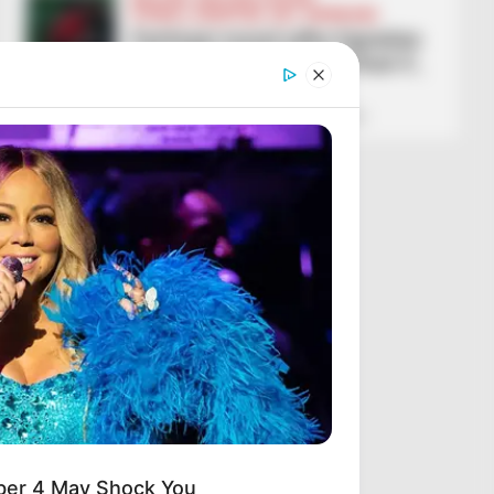
FUTBOLL SHQIPTAR
KAT. SUPERIORE
Partizani mund edhe Egnatian
dhe nuk heq dorë nga ‘final 4’,
Bylisi ndal Elbasanin
February 28, 2026
Sport Ekspres
ber 4 May Shock You