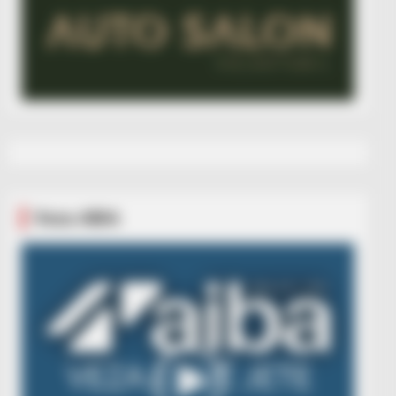
Veza AIBA
Video
Player