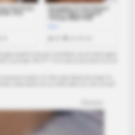
disa gjëra aspak të mira për Lionel Mesin, që me shumë gjasa
t e tij sociale: “Bir k****. Po të isha në një fushë me ty, do
të pastruar imazhin e tij: “Kam qenë thjesht një fëmijë. Po
k kam asnjë dyshim që Leo është lojtari më i mirë në botë”,