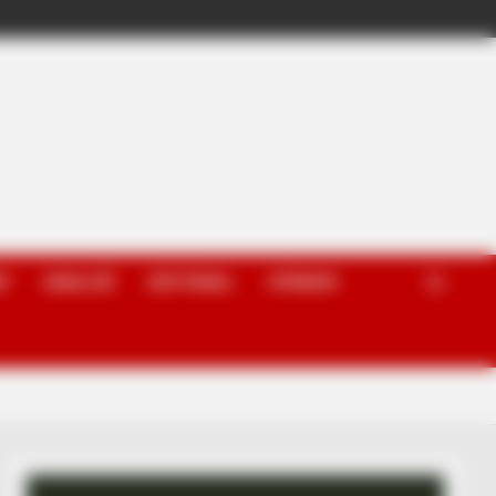
P
ANALIZË
EDITORIAL
OPINION