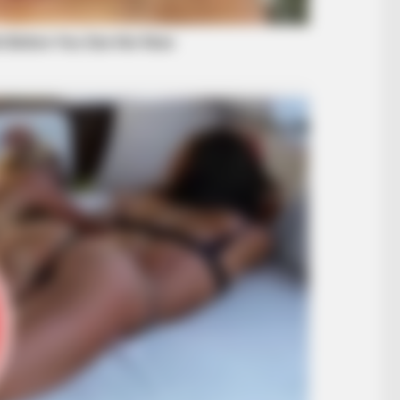
BRAINBERRIES
BRAIN
s
Too Hot For TV? These Scenes
Onc
Slipped Through Anyway
She
BRAINBERRIES