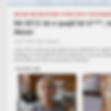
BALLINA
BALLINA STATIKE
FUTBOLL BOTA
ITALI/SPANJ
Në 2012-ën e quajti bir k****,
Mesin
July 27, 2019
Sport Ekspres
Junior Firpo është një nga lojtarët që po kërkohet me ngulm 
shkëlqyer me Real Betisin dhe konsiderohet si një nga spanj
Zhordi Alba, që është në perëndim të karrierës.