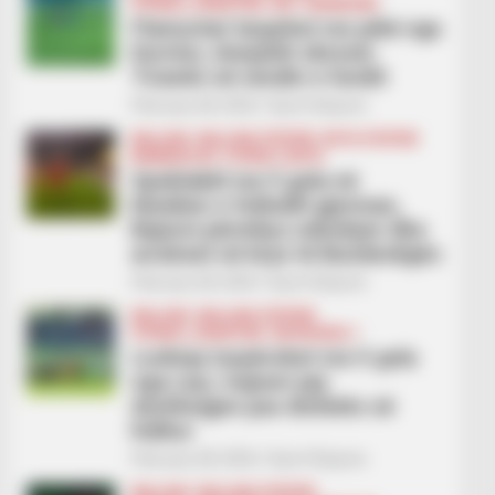
FUTBOLL SHQIPTAR
KAT. SUPERIORE
Flamurtari largohet me pikë nga
Durrësi, vlonjatët zbresin
Tiranën në vendin e fundit
February 28, 2026
Sport Ekspres
BALLINA
BALLINA STATIKE
BOTA STATIKE
BUNDESLIGA
FUTBOLL BOTA
Spektakël me 5 gola në
klasiken e futbollit gjerman,
Bajerni përmbys ndeshjen dhe
arratiset në krye të Bundesligës
February 28, 2026
Sport Ekspres
BALLINA
BALLINA STATIKE
FUTBOLL SHQIPTAR
KATEGORIA 1
Lushnja turpërohet me 5 gola
nga Laçi, trajneri jep
dorëheqjen pas disfatës së
hidhur
February 28, 2026
Sport Ekspres
BALLINA
BALLINA STATIKE