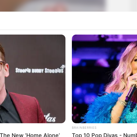
BRAINBERRIES
 The New ‘Home Alone’
Top 10 Pop Divas - Num