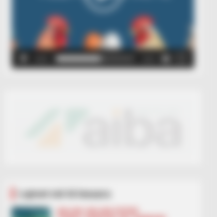
00:00
00:05
Lajmet më të lexuara
BALLINA
BALLINA STATIKE