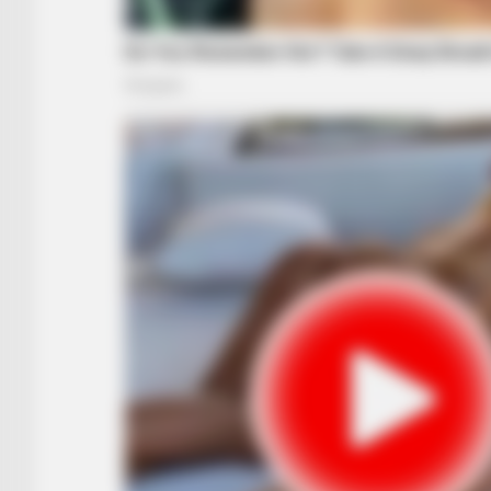
BRAINBERRIES
Bollywood’s Boldest Dance Scene
Still Trending
BRAINBERRIES