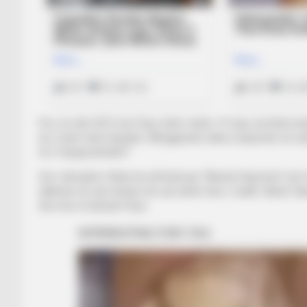
Por, në vitin 2012, kur Firpo ishte vetëm 15-vjeç, ka thënë 
do e ketë shok skuadre. Mëngjarashi shkroi asaj kohe në rrjete
të t’i thyeja këmbët!”
Sot, mbrojtësi i Betis ka shfrytëzuar “Mundo Deportivo” për 
tallesha me një shokun tim që është fans i madh i Mesit. Nu
tha mes të tjerash Firpo.