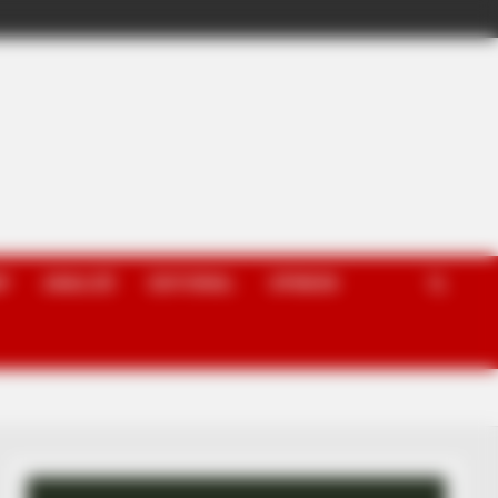
P
ANALIZË
EDITORIAL
OPINION