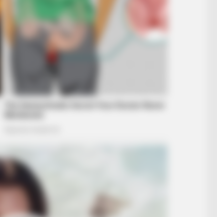
HABERION
 By Order
William And Kate Let Th
Were On