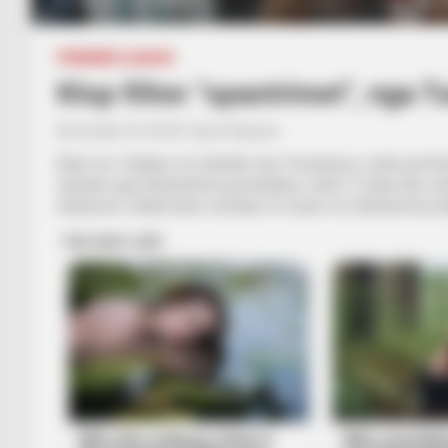
Ramos në një dyluftim me Lovren në finalen, Liverpul-Real 
PREMIER LEAGUE
Klop fillon “spastrimet”, nga T
November 22, 2018
Sport Ekspres
Klubi më i titulluar në futbollin turk, Fenerbarçe, është përf
skuadra nga Stambolli ka grumbulluar vetëm 13 pikë dhe ndod
drejtuesit e klubit kanë menduar të marrin në Stamboll dy loj