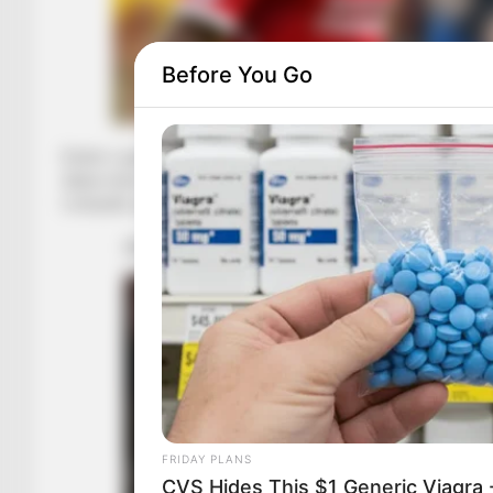
Before You Go
Është e qartë se të dy lojtarët nuk janë më pjesë e planeve t
diçka mëse e realizueshme. Fenerbahçe kërkon huazimin e të 
Liverpulit, pasi ata kërkojnë që të shesin përfundimisht karto
FRIDAY PLANS
CVS Hides This $1 Generic Viagra -