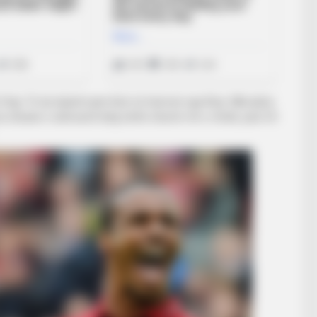
rigi. Të dy lojtarët janë lënë në harresë nga Klop. Mbrojtësi
ërsa situata e sulmuesit belg është shumë më e rëndë, pasi 23-