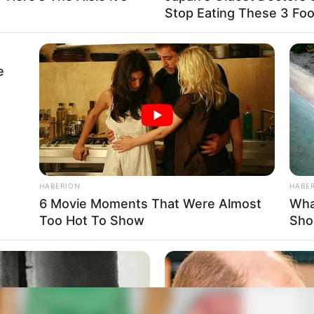
Stop Eating These 3 Fo
e
HABERION
HABE
6 Movie Moments That Were Almost
Wha
Too Hot To Show
Sho