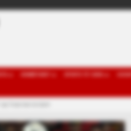
OTA
KOMBËTARET
SPORTE TË TJERA
GOSSI
, nga Turqia duan dy lojtarë