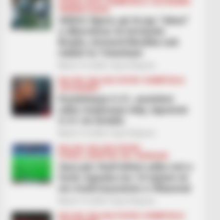
FUTBOLL BOTA
KOMBËTARJA
LEGJIONARËT
PREMIER LEAGUE
VIDEO/ Njeriu që të jep “viben”
e dikurshme të Armando
Brojës, Armend Muslika nuk
ndalet te Totenham
March 14, 2026
Sport Ekspres
BALLINA
BALLINA STATIKE
KOMBËTARJA
LEGJIONARËT
Kombëtarja U-21, anulohet
edhe miqësorja ndaj Japonisë
U-21 në Antalia
March 14, 2026
Sport Ekspres
BALLINA
BALLINA STATIKE
FUTBOLL SHQIPTAR
KAT. SUPERIORE
Gara për titull bëhet edhe më e
fortë, Egnatia me 10 lojtarë vë
në rrezik kryesimin e Vllaznisë
March 13, 2026
Sport Ekspres
BALLINA
BALLINA STATIKE
KOMBËTARJA