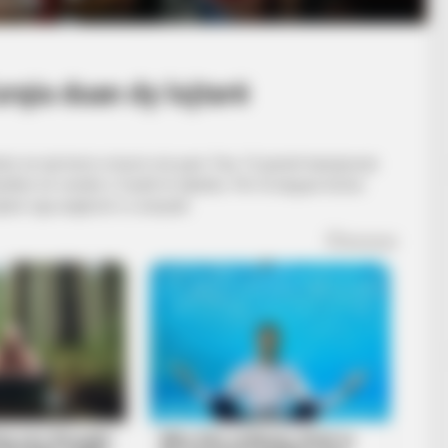
Madrid
urqia duan dy lojtarë
shirë në një krizë si kurrë më parë. Pas 12 javësh kampionat
het në vendet e fundit të tabelës. Për të larguar krizës
tarë nga anglezët e Liverpulit.