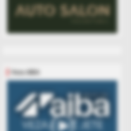
Veza AIBA
Video
Player