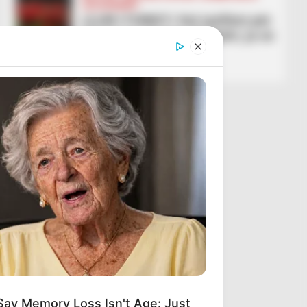
LEGJIONARËT
LAJM I FUNDIT/ Del njoftimi për
biletat për Poloni-Shqipëri, ja se
ku mund t’i gjeni
March 13, 2026
Sport Ekspres
Say Memory Loss Isn't Age: Just