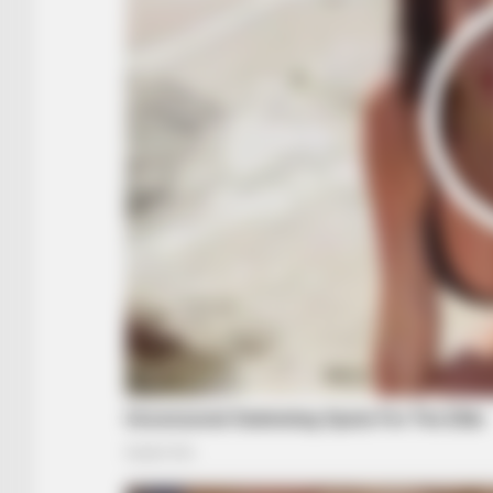
HABERION
The SCARY Story Of Lake Lanier:
Most HAUNTED Lake