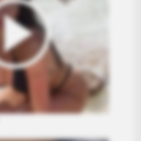
HABERION
HABE
A Plane Took Off Wrong – See What
Wha
Happened
And