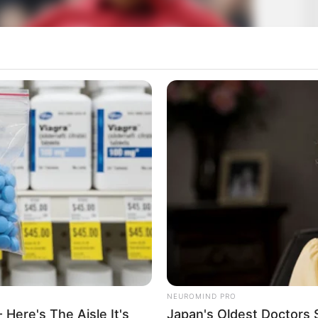
ë “të kuqve” dhe një largim i tyre në merkaton e janarit është
dy lojtarëve, diçka kjo që nuk pëlqehet nga drejtuesit e
nët e të dy lojtarëve.
NEUROMIND PRO
 Here's The Aisle It's
Japan's Oldest Doctors 