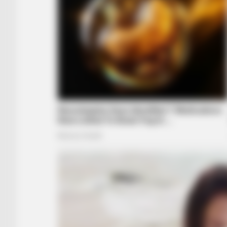
HABERION
5 Of The Rarest Human Mutations