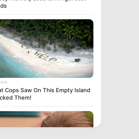
ods
RION
t Cops Saw On This Empty Island
cked Them!