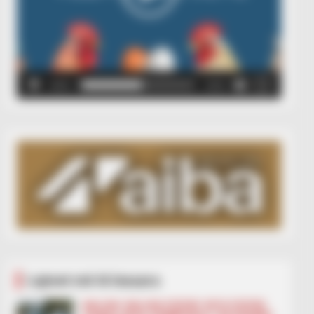
00:00
00:05
Lajmet më të lexuara
BALLINA
BALLINA STATIKE
BOTA STATIKE