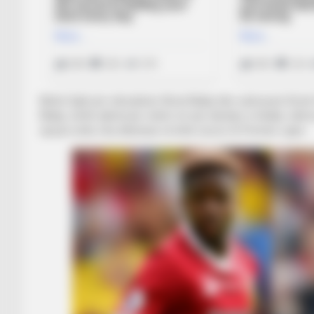
Bëhet fjalë për mbrojtësin Xhoel Matip dhe sulmuesin Divok O
Matip, është aktivizuar vetëm në një ndeshje si titullar, nd
vjeçari ende s’ka debutuar në këtë sezon të Premier Ligës.