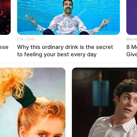
CTA LOVE
BRAIN
ese
Why this ordinary drink is the secret
8 M
to feeling your best every day
Giv