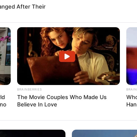
anged After Their
BRAINBERRIES
BRAIN
ld
The Movie Couples Who Made Us
Who
ino
Believe In Love
Han