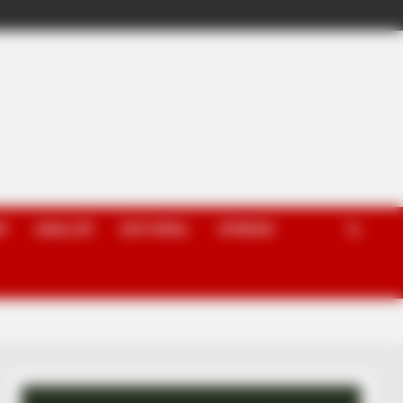
P
ANALIZË
EDITORIAL
OPINION