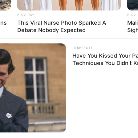
BUZZ DAY
BUZZ 
ens
This Viral Nurse Photo Sparked A
Mal
Debate Nobody Expected
Sig
HERBEAUTY
Have You Kissed Your Pa
Techniques You Didn't 