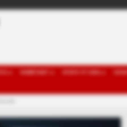
OTA
KOMBËTARET
SPORTE TË TJERA
GOSSI
 në stol