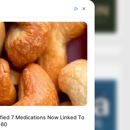
Veza AIBA
Video
Player
ified 7 Medications Now Linked To
 60