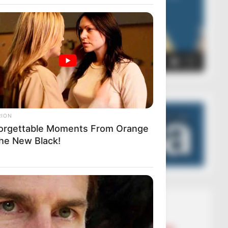
00:00
00:05
RION
orgettable Moments From Orange
The New Black!
Lajmet më të lexuara
BALLINA
BALLINA STATIKE