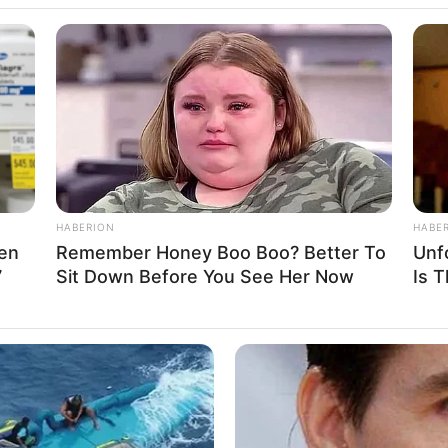
RMANI
SERIE A
atek lihet në stol
atitur për takimin e sotëm ndaj Torinos.
HABERION
HABE
Men
Remember Honey Boo Boo? Better To
Unf
7
Sit Down Before You See Her Now
Is 