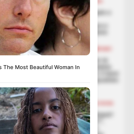
FUTBOLL SHQIPTAR
KAT. SUPERIORE
KUPA E SHQIPËRISË
“Final four” edhe në Kupën e
Shqipërisë, renditja e
Superiores është pasqyra e
vërtetë e forcës së ekipeve
March 5, 2026
Sport Ekspres
BALLINA
BALLINA STATIKE
KOMBËTARET
KUPA E BOTËS
LEGJIONARËT
“Shqipëria ka shanse për të
shkuar në Botëror”, Zabaleta
s The Most Beautiful Woman In
beson te lojtarët kuqezi: E kemi
vërtetuar se mund t’i mposhtim
këto ekipe
March 5, 2026
Sport Ekspres
BALLINA
BALLINA STATIKE
BOTA STATIKE
FUTBOLL BOTA
“Ku janë lojtarët që driblojnë?
Ku janë lojtarët me b*le?”,
legjenda hollandeze: Ta