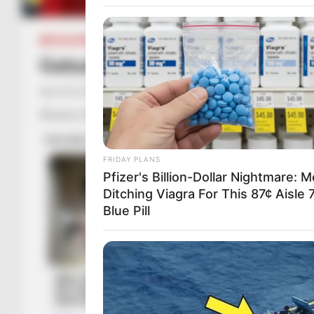
BOTA STATIKE
FUTBOLL BOTA
ITALI/SPANJË/ANGLI/GJE
Gatuzo habit me formacionin, Pi
April 28, 2019
Sport Ekspres
Xhenaro Gatuzo ka befasuar të gjithë me formacionin e përg
FRIDAY PLANS
Pfizer's Billion-Dollar Nightmare: 
Ditching Viagra For This 87¢ Aisle 
Blue Pill