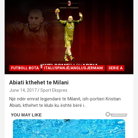
FUTBOLL BOTA
ITALI/SPANJË/ANGLI/GJERMANI
SERIE A
Abiati kthehet te Milani
June 14, 2017
Sport Ekspres
Një ndër emrat legjendarë të Milanit, ish-portieri Kristian
Abiati, kthehet te klubi ku është bërë i…