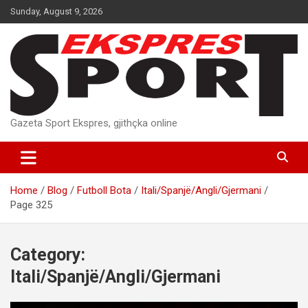
Skip
Sunday, August 9, 2026
to
content
Gazeta Sport Ekspres, gjithçka online
Home
Blog
Futboll Bota
Itali/Spanjë/Angli/Gjermani
Page 325
Category:
Itali/Spanjë/Angli/Gjermani