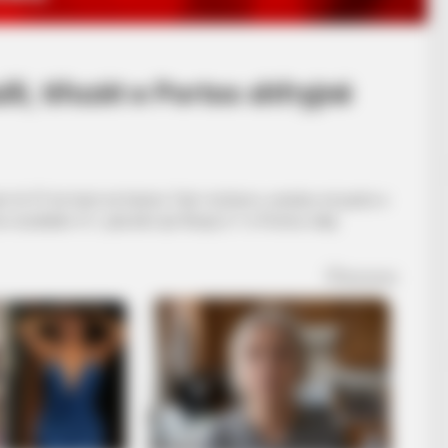
lli, tifozët e Portos shfryjnë
të 37-ën herë në histori. Fati i trofeut u vendos në javën e
rezultatin 4-1, çka bëri që fitorja 2-1 e Portos ndaj