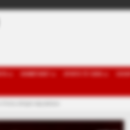
OTA
KOMBËTARET
SPORTE TË TJERA
GOSSI
t e Portos shfryjnë ndaj arbitrave