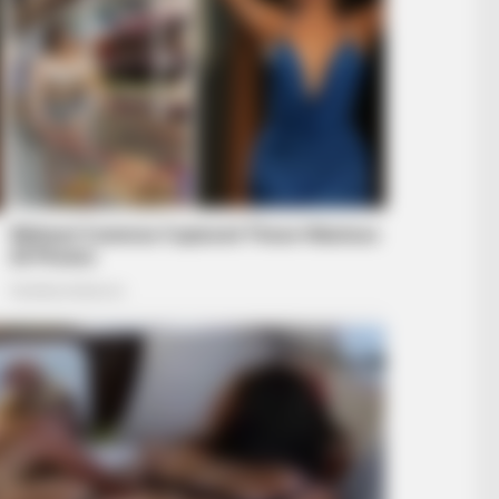
BRAINBERRIES
BRAIN
ists
The Unhinged 1970 Oscar Photo They
Wha
Tried To Bury: Look Closely At His Tie
End
LIFE360 TIPS