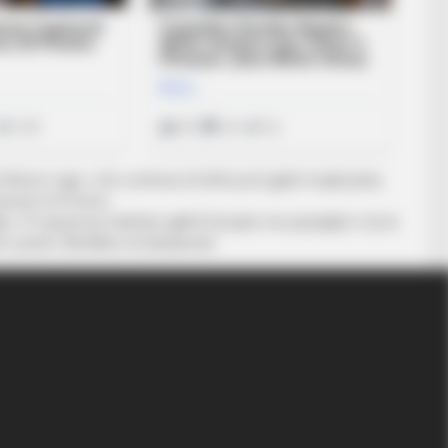
i Bruno Lage, i cili u emërua në këtë post gjatë muajit janar,
esuesve të Portos.
s, 19-vjeçari ka mahnitur gjithë Europën me paraqitjet e tij në
fi i pestë i Benfikës në kampionat.