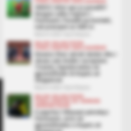
FUTBOLL SHQIPTAR
KUPA E SHQIPËRISË
VIDEO/ Ishte apo jo penallti?
Reagon edhe trajneri i
Partizanit: Penallti pa kontakt,
nuk pranojnë as VAR-in
March 4, 2026
Sport Ekspres
BALLINA
BALLINA STATIKE
FUTBOLL SHQIPTAR
KUPA E SHQIPËRISË
Dinamo fiton sërish derbin dhe i
shuan çdo ëndërr europiane
Tiranës, Egnatia kalon në
gjysmëfinale të Kupës së
Shqipërisë
March 4, 2026
Sport Ekspres
BALLINA
BALLINA STATIKE
FUTBOLL SHQIPTAR
KAT. SUPERIORE
SUPERIORE STATIKE
E papritur/ Elbasani përmbys
Partizanin, arrin në
gjysmëfinalen e Kupës së