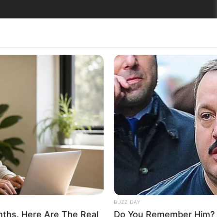
BUZZ DAY
nths. Here Are The Real
Do You Remember Him? Y