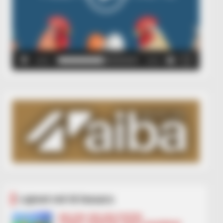
00:00
00:05
Lajmet më të lexuara
BALLINA
BALLINA STATIKE