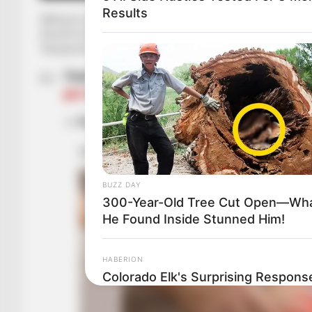
Results
Gjithsesi në Portugali nuk mund të ketë harmoni midis rivalë
triumfit të Benfikës, ku në vend të fytyrat të lojtarëve kish
“kampionët kombëtarë2018/2019”.
Super Dragoes tifo – faces of Benfica pl
pic.twitter.com/bMyxBKnGoM
— Portista (@FCPortoGlobal)
May 18, 20
BUZZ DAY
300-Year-Old Tree Cut Open—Wh
He Found Inside Stunned Him!
HABERION
Colorado Elk's Surprising Respons
From Tire