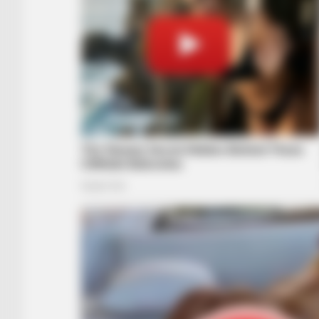
HABERION
Jesus' Tomb Is Opened And Scient
Make An Incredible Discovery
HABERION