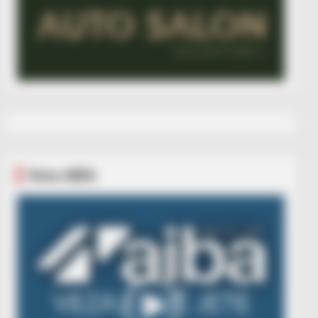
Veza AIBA
Video
Player