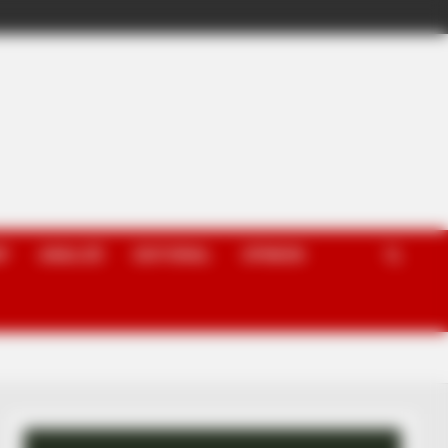
P
ANALIZË
EDITORIAL
OPINION