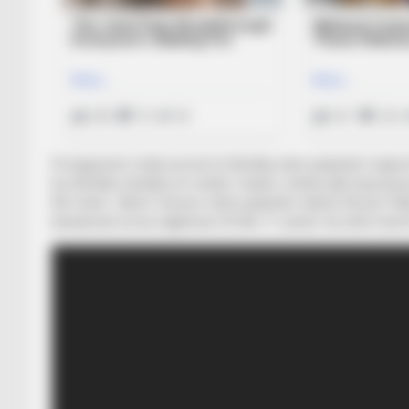
Protagonisti e këtij sezonit te Benfika ishin padyshim trajner
kur Benfika ndodhej në vendin e katërt, shtatë pikë larg kry
Në fushë, “aktori” kryesor ishte padyshim talenti Zhoao Felik
kampionat, ku ka regjistruar 20 dhe 11 asiste. Ky ishte trium