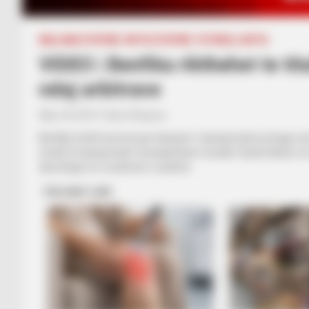
BALLINA STATIKE
BOTA STATIKE
FUTBOLL BOTA
VIDEO | Benfika rikthehet te titu
ndaj arbitrave
May 18, 2019
Sport Ekspres
Benfika është kurorëzuar kampion i kampionatit portugez për 
fundit të kampionatit. Kryeqytetasit mundën Santa Klarën me 
Sportingut të rezultonte e pavlerë.