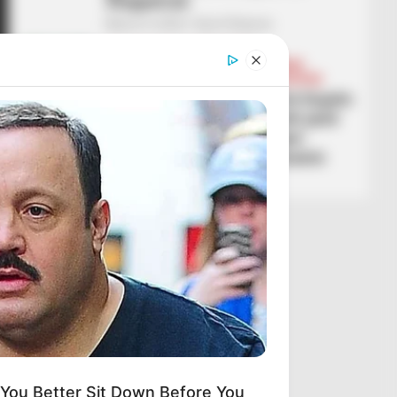
Shqipërisë
March 4, 2026
Sport Ekspres
BALLINA
BALLINA STATIKE
FUTBOLL SHQIPTAR
KAT. SUPERIORE
KUPA E SHQIPËRISË
SUPERIORE STATIKE
Vllaznia nuk ndalet as në Kupën
e Shqipërisë! Shkodranët janë
në gjysmëfinale, Elbasani
dërgon në shtesë Partizanin
March 4, 2026
Sport Ekspres
ou Better Sit Down Before You