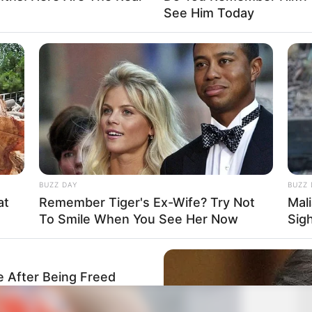
See Him Today
ve. Tifozët e Portos i dedikuan një koreografi “ironizuese”
in vendosur portretet e arbitrave me shkrimin shoqërues
ayers replaced with league referees.
19
BUZZ DAY
BUZZ 
at
Remember Tiger's Ex-Wife? Try Not
Mal
To Smile When You See Her Now
Sig
e After Being Freed