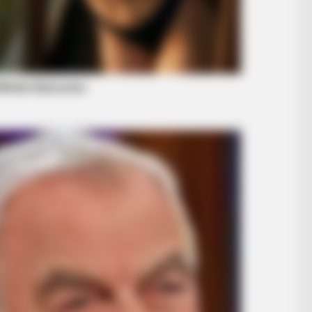
BUZZ DAY
BUZZ 
rd
If A Cat Bites Its Owner, Here's What
Mal
It Means
Sig
BUZZ DAY