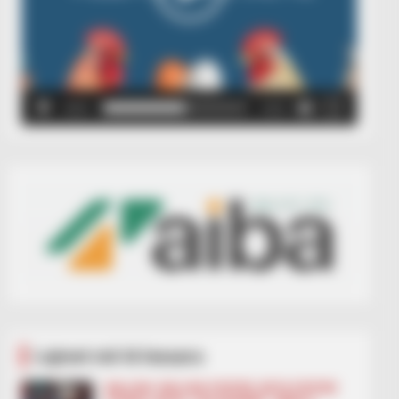
00:00
00:05
Lajmet më të lexuara
BALLINA
BALLINA STATIKE
BOTA STATIKE