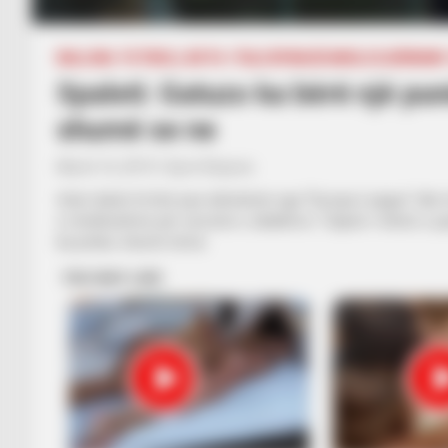
BALLINA
FUTBOLL BOTA
ITALI/SPANJË/ANGLI/GJERMANI
Spaleti: Gatuzo ka bërë një pun
shumë se ne
March 16, 2019
Sport Ekspres
Interi duhet të lërë pas eliminimin nga “Europa League” dhe 
e rëndësishme për sezonin e zikaltërve. Trajneri i Interit, Lu
ka prekur shumë tema: