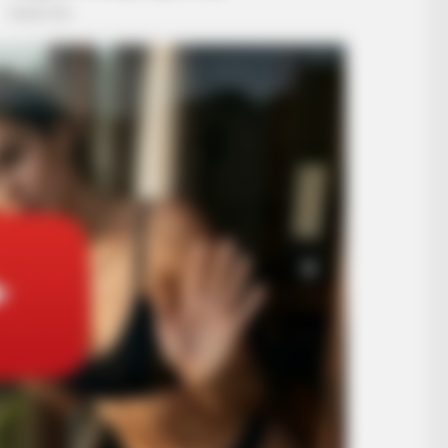
BUZZ DAY
 You Laugh Instantly
The Equine Woman You'