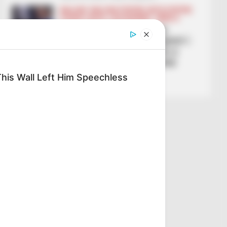
BALLINA
BALLINA STATIKE
BOTA STATIKE
FUTBOLL BOTA
LEGJIONARËT
SERIE A
“Gjimshiti është një nga
‘senatorët’ e ekipit”, trajneri i
Atalantës tregon peshën e
mbrojtësit shqiptar: Është
thelbësor për ne
his Wall Left Him Speechless
March 8, 2026
Sport Ekspres