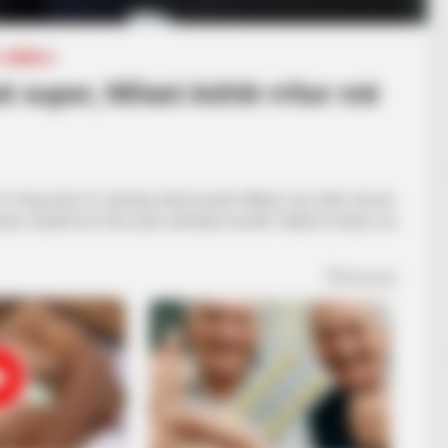
SERIE A
ë super, Milani është rritur më
të fokusohet te ndeshja derbi kundër Milanit, një sfidë shumë
çiano Spaleti ka folur para ndeshjes kundër fqinjëve kuqezi, ku