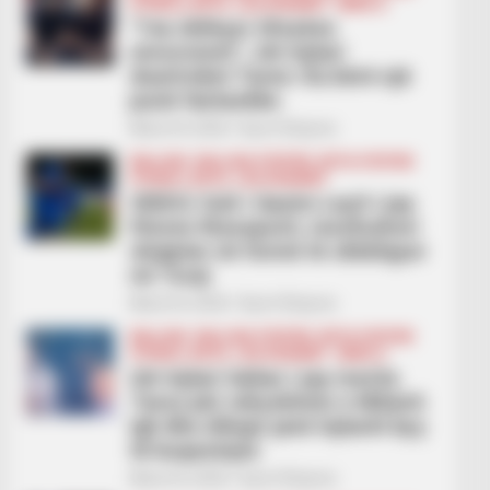
FUTBOLL BOTA
LEGJIONARËT
SERIE A
“I ka rikthyer tifozëve
emocionet”, ish-lojtari
duartroket Taren: Ka bërë një
punë fantastike
March 8, 2026
Sport Ekspres
BALLINA
BALLINA STATIKE
BOTA STATIKE
FUTBOLL BOTA
LEGJIONARËT
VIDEO/ Goli i Qazim Laçit i jep
fitoren Rizesporit, mesfushori
shqiptar në formë të shkëlqyer
në Turqi
March 8, 2026
Sport Ekspres
BALLINA
BALLINA STATIKE
BOTA STATIKE
FUTBOLL BOTA
LEGJIONARËT
SERIE A
Ish-lojtari italian i jep merita
Tares për ndryshimin e Milanit:
Igli dhe Allegri janë lojtarët kyç
të kuqezinjve
March 8, 2026
Sport Ekspres