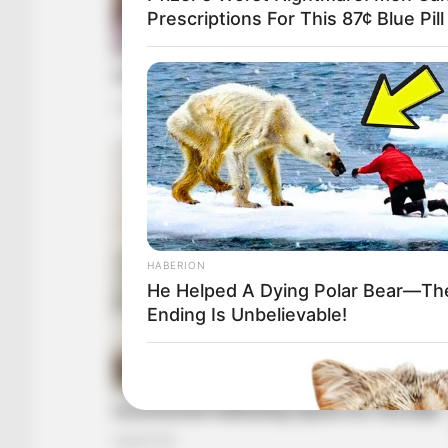
Prescriptions For This 87¢ Blue Pil
HABERION
He Helped A Dying Polar Bear—Th
Ending Is Unbelievable!