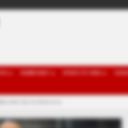
OTA
KOMBËTARET
SPORTE TË TJERA
GOSSI
ilani është rritur më shumë se ne