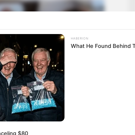
HABERION
What He Found Behind T
nceling $80