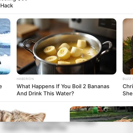
l Hack
HABERION
BUZZ 
e
What Happens If You Boil 2 Bananas
Chr
And Drink This Water?
She