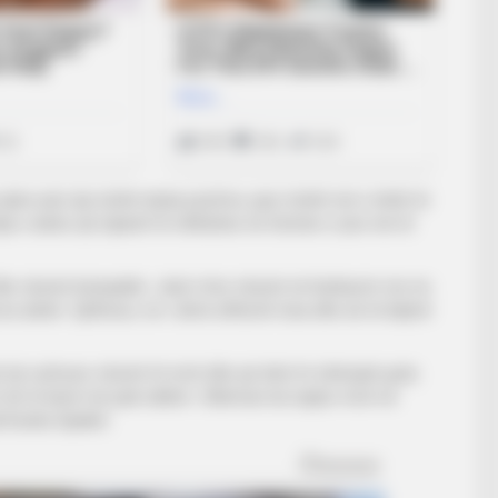
jëra anë, kjo është diçka pozitive, pasi është më e lehtë të
a e duhur që lojtarët të rikthehen në formën e tyre më të
k dhe shumë kompakte. Janë rritur shumë në krahasim me ne.
y ku duhet. Gjithsesi, ne i dimë aftësitë tona dhe do të bëjmë
anë dy sulmues shumë të mirë dhe që dinë të shënojnë gola.
do të kenë më pak ndikim. Shkriniar ka luajtur mirë në
rfundoi Spaleti.