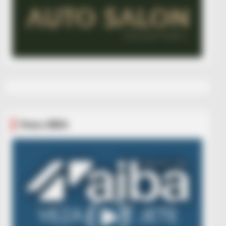
Veza AIBA
Video
Player