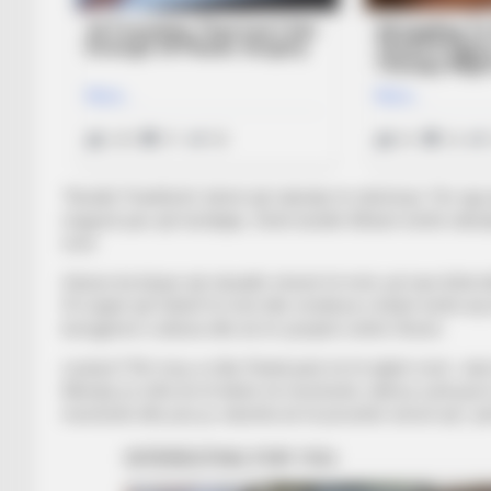
“Kundër Frankfurtit, bëmë një ndeshje të shëmtuar. Por nga n
reagosh pas një humbjeje. Derbi kundër Milanit është ndeshj
mirë.
Gatuzo ka krijuar një skuadër shumë të mirë, që luan bllo
Po luajnë një futboll të mirë dhe struktura e klubit është at
korrigjimet e duhura dhe do të synojmë vetëm fitoren.
Lautaro? Për mua, ai dhe Piatek janë në të njëjtin nivel. J
Mendoj se lufta do të bëhet në mesfushë, ndërsa sulmuesit 
mesfushë dhe pse jo, ndoshta do të provohet sërish aty”,
pë