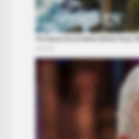
BUZZ DAY
Meghan & Harry Confirmed Awkwa
Truth About Archie
BUZZ DAY