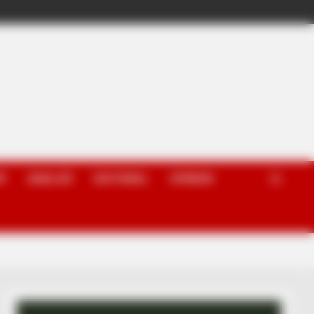
P
ANALIZË
EDITORIAL
OPINION