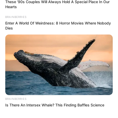
These '90s Couples Will Always Hold A Special Place In Our
nuk i kam kolegë.
Hearts
Arbitrat? Ka gjithmonë gabime, por dua të them se këtë
BRAINBERRIES
sezon, gabimet kanë qenë më të pakta. Ka disa ekipe që
Enter A World Of Weirdness: 8 Horror Movies Where Nobody
duan të dalin kampionë me forma të tjera, por nuk mendoj
Dies
se do të ketë favorizime. Besoj se kush del kampion, do e
meritojë plotësisht. Çdo skuadër në këto 7 vitet e fundit ka
marrë hakun që i takon”,- u shpreh Gjici.
BRAINBERRIES
Is There An Intersex Whale? This Finding Baffles Science