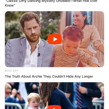
“Classic Dirty Dancing Mystery Unveiled—What Few Ever
Knew"
BUZZ DAY
The Truth About Archie They Couldn't Hide Any Longer