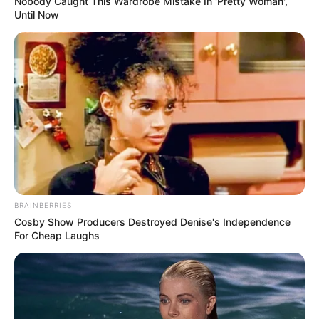
Nobody Caught This Wardrobe Mistake In 'Pretty Woman',
Until Now
BRAINBERRIES
Cosby Show Producers Destroyed Denise's Independence
For Cheap Laughs