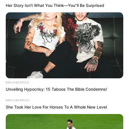
Her Story Isn't What You Think—You''ll Be Surprised
BRAINBERRIES
Unveiling Hypocrisy: 15 Taboos The Bible Condemns!
BRAINBERRIES
She Took Her Love For Horses To A Whole New Level