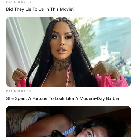
BRAINBERRIES
Did They Lie To Us In This Movie?
BRAINBERRIES
She Spent A Fortune To Look Like A Modern-Day Barbie
Dy fazat e para kanë qenë të mira, por duhet të ishim në
vend të parë, na kanë penalizuar të gjitha ndeshjet jashtë,
por jemi të kënaqur me ato që kemi arritur. Nëse do të
luanim brenda, do të ishim në vend të parë me diferencë