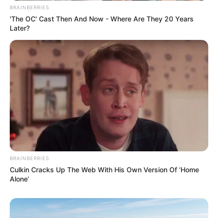
BRAINBERRIES
'The OC' Cast Then And Now - Where Are They 20 Years
Later?
BRAINBERRIES
Culkin Cracks Up The Web With His Own Version Of ‘Home
Alone’