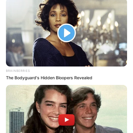
te Kukësi, skuadra e ka marrë formën dhe jemi në rrugën e
duhur për objektivin e vendosur në fillim të sezonit, titullin
kampion.
BRAINBERRIES
The Bodyguard's Hidden Bloopers Revealed