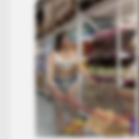
HABERION
15 Celebrities Who Are In Jail Righ
Surprised!