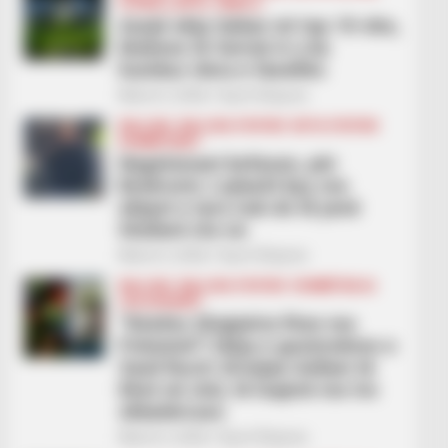
FUTBOLL BOTA
SERIE A
Asnjë ekip italian në top 10-she,
klubeve të Serisë A u ka
humbur vlera e fanellës
March 2, 2026
Sport Ekspres
BALLINA
BALLINA STATIKE
BOTA STATIKE
KOMBËTARET
Nagelsmani befason, për
Botërorin: Lojtarët kyç me
ekipet e tyre nuk do të jenë
titullarë me ne
March 2, 2026
Sport Ekspres
BALLINA
BALLINA STATIKE
KOMBËTARJA
LEGJIONARËT
“Kështu Shqipëria fiton me
Poloninë”! Ideja e guximshme e
Vasil Rucit: Kristjan Asllani të
lihet në stol, të luajmë me tre
shkatërrues
March 2, 2026
Sport Ekspres