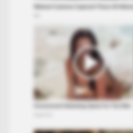
BUZZ DAY
Remember Albert? You Better Sit
Down Before You See Him Today