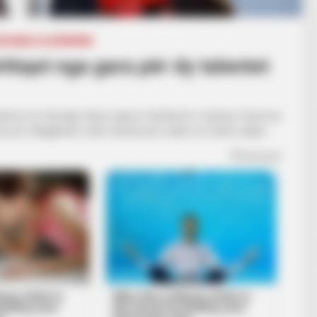
JË/ANGLI/GJERMANI
rhiqet nga gara për dy talentet
 bujshme në mbrojtje teksa siguroi shërbimet e dyshes franceze
rosh. Megjithatë vrulli i bavarezëve duket se është ndalur.