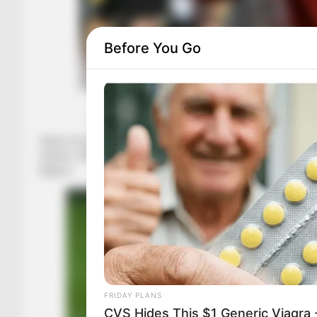
Before You Go
Nikol
Sipas së përditshmes së njohur gjermane “Kicker”, drejtuesi
lojtarët. Afrikani Pepe nuk ka arritur të bindë, ndërsa kërk
Bajerni.
FRIDAY PLANS
CVS Hides This $1 Generic Viagra -