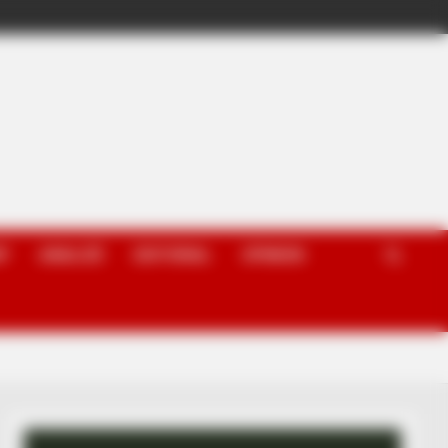
P
ANALIZË
EDITORIAL
OPINION