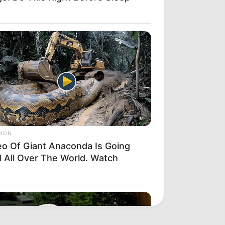
RION
eo Of Giant Anaconda Is Going
l All Over The World. Watch