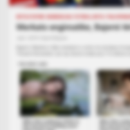
BOTA STATIKE
BUNDESLIGA
FUTBOLL BOTA
ITALI/SPAN
Merkato engimatike, Bajerni të
July 1, 2019
Sport Ekspres
Bajerni i Mynihut e filloi merkaton e verës me dy blerje të
“Pavard-Hernandez” për një shumë totale prej 115 milionë eu