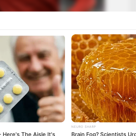
as Pepe
t e Bajernit kanë vendosur të tërhiqen nga bisedimet për të dy
esat e Leverkuzen për Haverc janë të papërballueshme nga
NEURO SHARP
 Here's The Aisle It's
Brain Fog? Scientists Ur