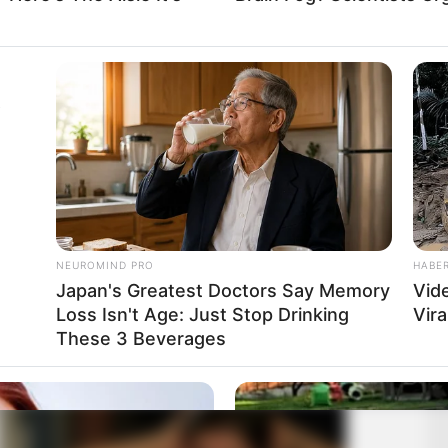
A
Haverc
NEUROMIND PRO
HABE
Japan's Greatest Doctors Say Memory
Vid
 Odoi. Sulmuesi 18-vjeçar është i hapur për një largim nga
Loss Isn't Age: Just Stop Drinking
Vira
efuzuar ofertat e njëpasnjëshme të Bajerni të Mynihut.
These 3 Beverages