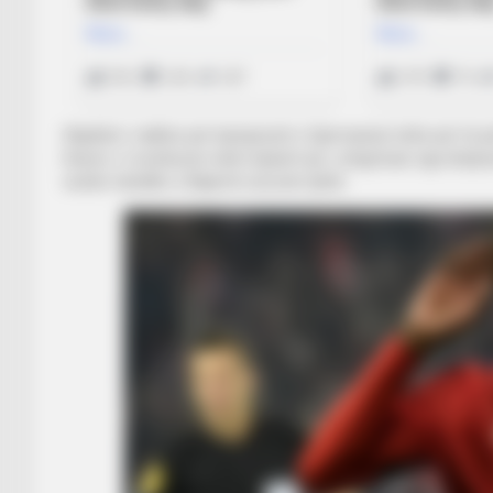
Objektivi i radhës për kampionët e Gjermanisë ishte për të pë
Haverc i Leverkuzen ishin lojtarët që u shqyrtuan nga drejtue
veshin fanellën e Bajernit sezonin tjetër.