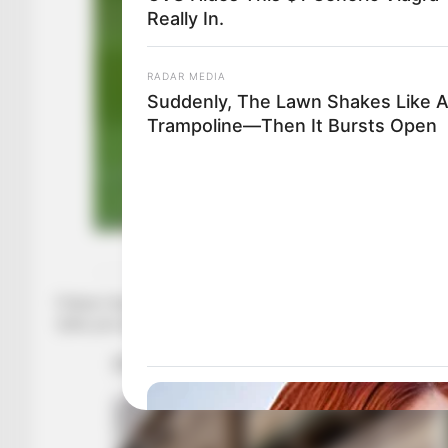
Really In.
RADAR MEDIA
Suddenly, The Lawn Shakes Like 
Trampoline—Then It Bursts Open
Kai 
Fokusi i bavarezëve mbetet te talenti i Çelsit Kalum-Hadson
Çelsi, por pikërisht klubi londinez po bën rezistencë duke r