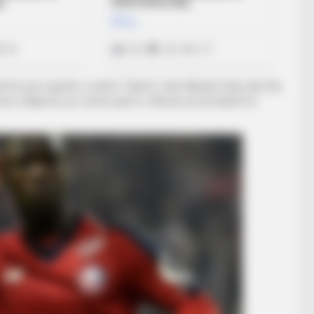
rforcuar repartin e sulmit. Talenti i Lilës Nikolas Pepe dhe Kai
sit e Bajernit, por nuk ka qenë e shkruar që dy lojtarët të