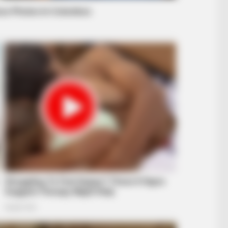
RADAR MEDIA
RADA
Nobody Caught This Wardrobe
Dol
Mistake In 'Pretty Woman', Until Now
Alo