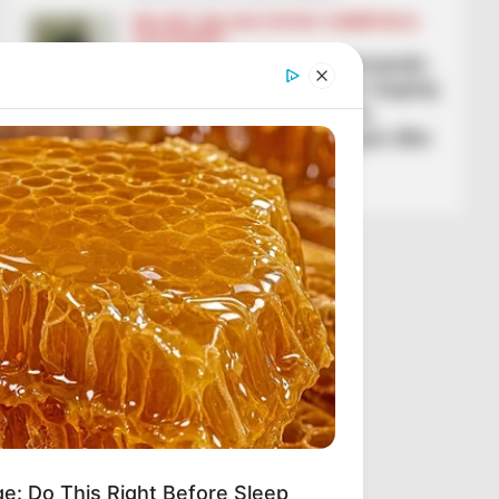
BALLINA
BALLINA STATIKE
KOMBËTARJA
LEGJIONARËT
“Mos ta bëjmë si me Armando
Brojën”! Vasil Ruci: Nuk i kuptoj
shijet e Silvinjos, të mos
gabojmë me Ernest Muçin dhe
Anis Mehmetin
March 2, 2026
Sport Ekspres
ge: Do This Right Before Sleep