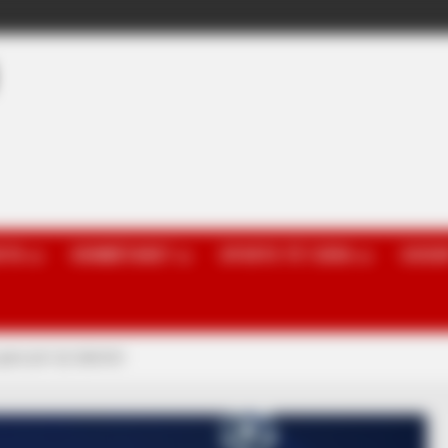
OTA
KOMBËTARET
SPORTE TË TJERA
GOSSI
gara për dy talentet