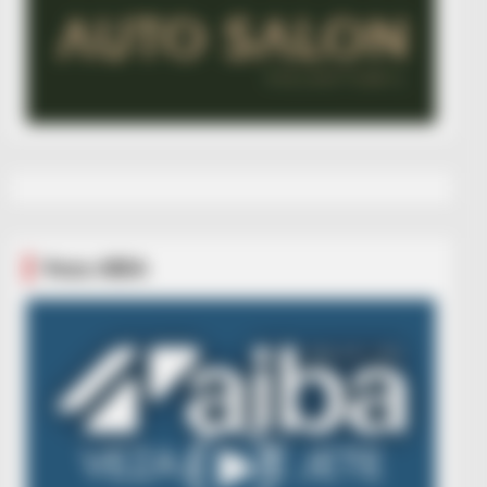
Veza AIBA
Video
Player