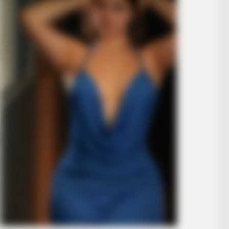
BUZZ DAY
t Now. You'll Be
The Equine Woman You'