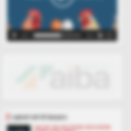
00:00
00:05
Lajmet më të lexuara
BALLINA
BALLINA STATIKE
BOTA STATIKE