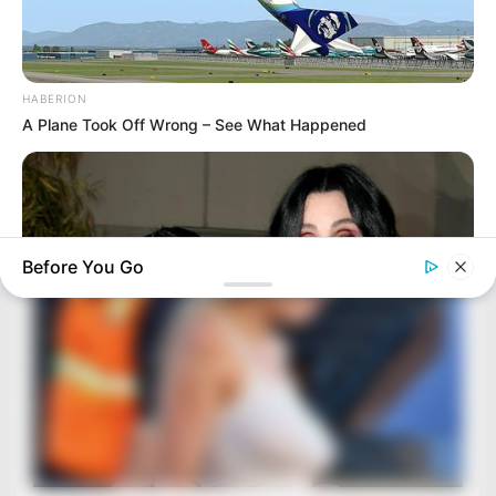
HABERION
A Plane Took Off Wrong – See What Happened
Before You Go
BUZZ DAY
Remember Chaz Bono? You Better Sit Down Before You See
Him Now