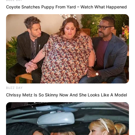
Coyote Snatches Puppy From Yard – Watch What Happened
BUZZ DAY
Chrissy Metz Is So Skinny Now And She Looks Like A Model