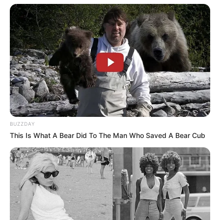
BUZZDAY
This Is What A Bear Did To The Man Who Saved A Bear Cub