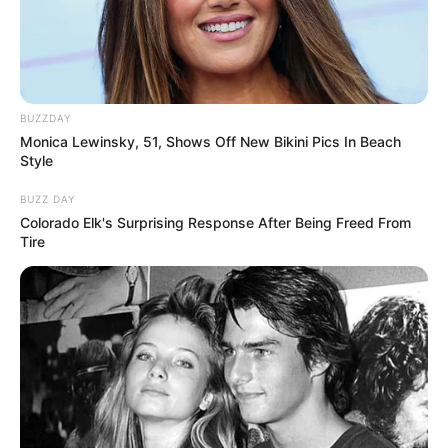
një kor. Robertson është dhe kapiteni i Skocisë. Vjet
dështoi të triumfonte në finalen përballë Realit, por këtë vit
ia doli të ngjitej në majë bashkë më shokët e tij.
BUZZDAY
Monica Lewinsky, 51, Shows Off New Bikini Pics In Beach
Style
BUZZ DAY
Colorado Elk's Surprising Response After Being Freed From
Tire
E çuditshme se si të merr rrjedha e jetës, pasi skocezi