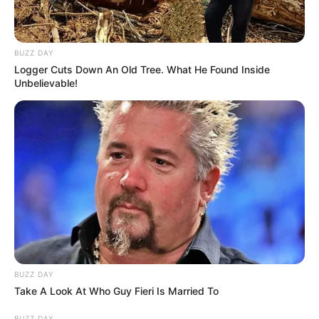
BUZZ DAY
Logger Cuts Down An Old Tree. What He Found Inside
Unbelievable!
BUZZ DAY
Take A Look At Who Guy Fieri Is Married To
BUZZ DAY