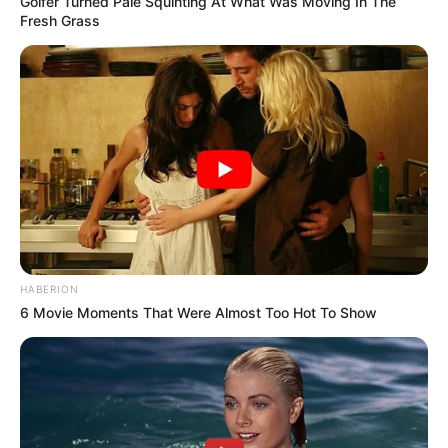
Golfer Turned Pale Squinting At What Was Moving In The
Fresh Grass
HABERION
6 Movie Moments That Were Almost Too Hot To Show