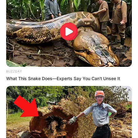
BUZZDAY
What This Snake Does—Experts Say You Can't Unsee It