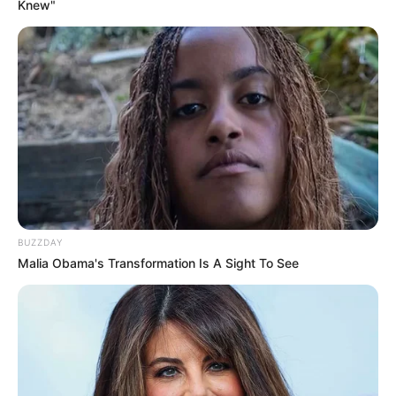
Knew"
BUZZDAY
Malia Obama's Transformation Is A Sight To See
Endrju Robertson përjetoi një mbrëmje të veçantë, ndërsa
historia e tij është e pabesueshme. 25-vjeçari i krahut të
majtë të mbrojtjes është ndër më të mirët në Europë për
rolin e tij.
Tifozët e adhurojnë, ndërsa kopi i Liverpulit i ka kushtuar