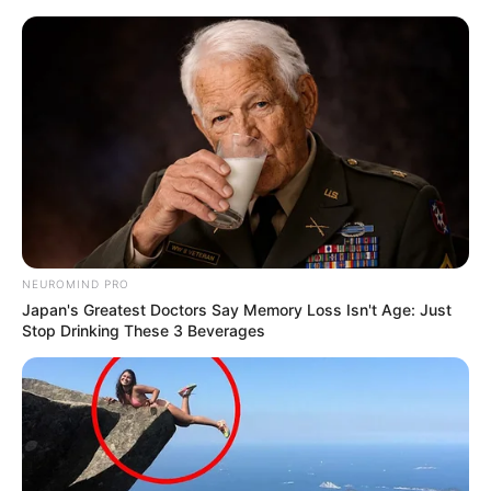
Skip
Sunday, August 9, 2026
to
content
Gazeta Sport Ekspres, gjithçka online
NEUROMIND PRO
Home
Futboll Bota
Japan's Greatest Doctors Say Memory Loss Isn't Age: Just
Historia frymëzuese: Nga opsioni dorëzim, në “qiellin e gjashtë”
Stop Drinking These 3 Beverages
me Liverpulin