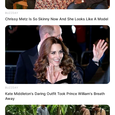
BUZZDAY
Chrissy Metz Is So Skinny Now And She Looks Like A Model
BUZZDAY
Kate Middleton's Daring Outfit Took Prince William's Breath
Away