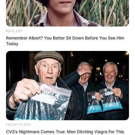
BUZZ DAY
Remember Albert? You Better Sit Down Before You See Him
Today
BALLINA
BALLINA STATIKE
FUTBOLL SHQIPTAR
KAT. SUPERIORE
KUPA E SHQIPËRISË
SUPERIORE STATIKE
Gjysmëfinalistet e Kupës, sa
shumë “mëkatarë” të kualifikuar!
April 4, 2019
Sport Ekspres
Janë përcaktuar katër ekipet gjysmëfinaliste të Kupës së
Shqipërisë, në fakt në fushë vetëm tre ekipe djersitën.
Skënderbeu pati fatin të kalonte mes katër më të mirave pa
FRIDAY PLANS
luajtur, pasi Kamza rivale është përjashtuar nga çdo garë
CVS’s Nightmare Comes True: Men Ditching Viagra For This
me vendim të Komisionit të Disiplinës. Kukësi, Luftëtari,