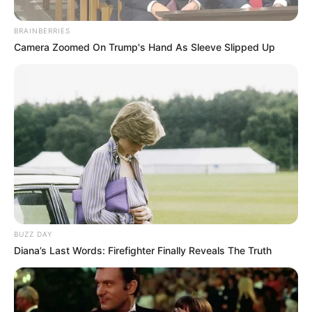
BRAINBERRIES
Camera Zoomed On Trump's Hand As Sleeve Slipped Up
BUZZ DAY
Diana’s Last Words: Firefighter Finally Reveals The Truth
MËKATARËT
– Kukësi në Europë njeh ecuri të mirë, që i ka
sjellë klubit verilindor edhe të ardhura të rëndësishme.
Ndryshe qëndron situata për tre klubet e tjera
gjysmëfinaliste të Kupës së Shqipërisë. Skënderbeu është