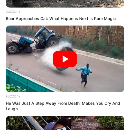
BUZZDAY
Bear Approaches Cat: What Happens Next Is Pure Magic
BUZZDAY
He Was Just A Step Away From Death: Makes You Cry And
Laugh