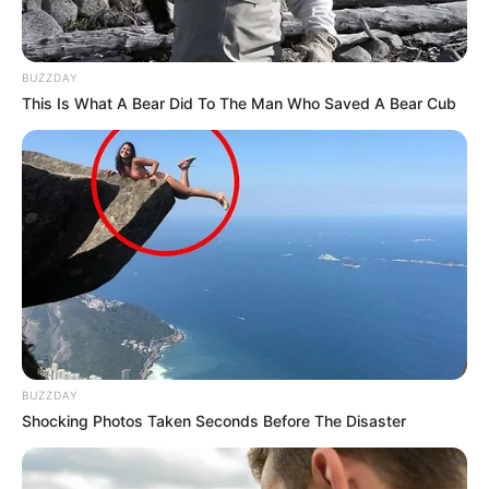
BUZZDAY
This Is What A Bear Did To The Man Who Saved A Bear Cub
BUZZDAY
Shocking Photos Taken Seconds Before The Disaster