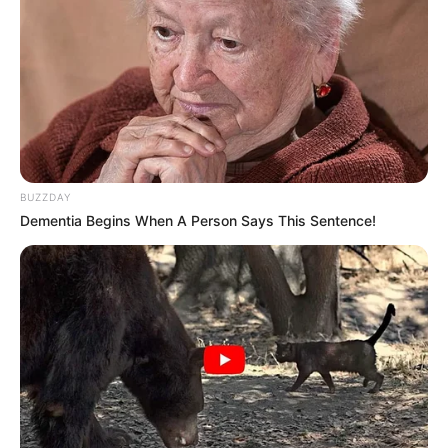
BUZZDAY
Dementia Begins When A Person Says This Sentence!