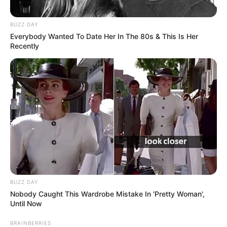
BUZZ DAY
Everybody Wanted To Date Her In The 80s & This Is Her
Recently
BUZZ DAY
Nobody Caught This Wardrobe Mistake In 'Pretty Woman',
Until Now
BRAINBERRIES