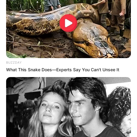
BUZZDAY
What This Snake Does—Experts Say You Can't Unsee It