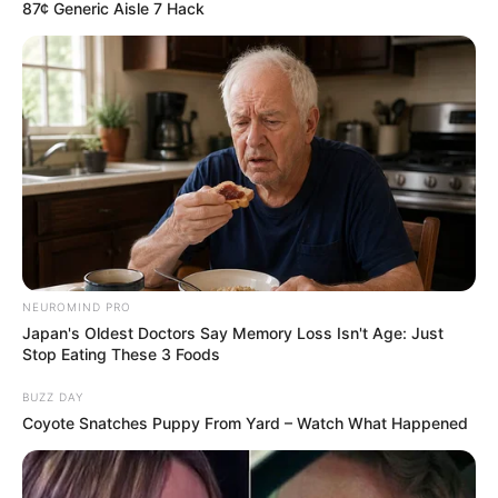
87¢ Generic Aisle 7 Hack
Tirana dhe Skënderbeu presin shortin, ndërkohë që sfidat
gjysmëfinale të Kupës së Shqipërisë zhvillohen me 24 prill
dhe 8 maj.
NEUROMIND PRO
Japan's Oldest Doctors Say Memory Loss Isn't Age: Just
Stop Eating These 3 Foods
BUZZ DAY
Coyote Snatches Puppy From Yard – Watch What Happened