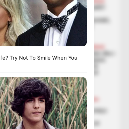
FUTBOLL SHQIPTAR
KUPA E SHQIPËRISË
VIDEO/ Ishte apo jo penallti?
Reagon edhe trajneri i
Partizanit: Penallti pa kontakt,
nuk pranojnë as VAR-in
March 4, 2026
Sport Ekspres
BALLINA
BALLINA STATIKE
FUTBOLL SHQIPTAR
KUPA E SHQIPËRISË
Dinamo fiton sërish derbin dhe i
fe? Try Not To Smile When You
shuan çdo ëndërr europiane
Tiranës, Egnatia kalon në
gjysmëfinale të Kupës së
Shqipërisë
March 4, 2026
Sport Ekspres
BALLINA
BALLINA STATIKE
FUTBOLL SHQIPTAR
KAT. SUPERIORE
SUPERIORE STATIKE
E papritur/ Elbasani përmbys
Partizanin, arrin në
gjysmëfinalen e Kupës së