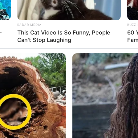
RADAR MEDIA
BUZZ 
—
This Cat Video Is So Funny, People
60 Y
Can't Stop Laughing
Fam