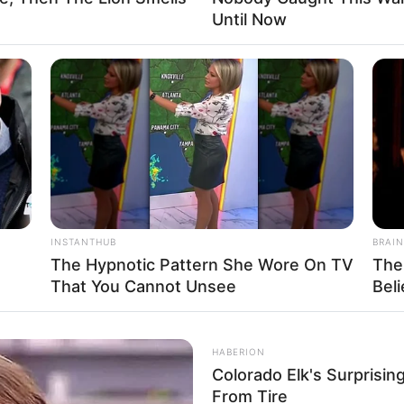
Until Now
INSTANTHUB
BRAIN
The Hypnotic Pattern She Wore On TV
The
That You Cannot Unsee
Beli
HABERION
Colorado Elk's Surprisi
From Tire