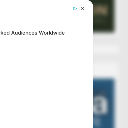
cked Audiences Worldwide
Veza AIBA
Video
Player