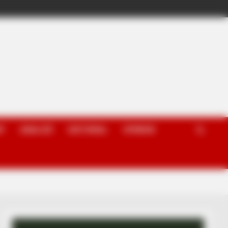
P
ANALIZË
EDITORIAL
OPINION