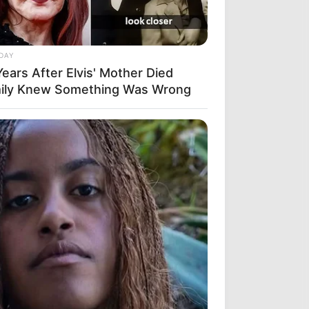
DAY
ears After Elvis' Mother Died
ily Knew Something Was Wrong