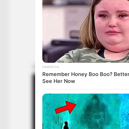
HABERION
Remember Honey Boo Boo? Better 
See Her Now