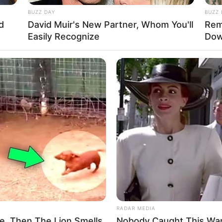
– 2 Skrapari
– 2 Albpetrol
BUZZ DAY
BUZZ 
 – 2 Memaliaj
d
David Muir's New Partner, Whom You'll
Rem
 – 2 Gramozi
Easily Recognize
Dow
– 1 Tepelena
RADAR MEDIA
e, Then The Lion Smells
Nobody Caught This Ward