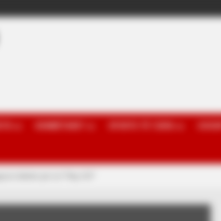
OTA
KOMBËTARET
SPORTE TË TJERA
GOSSI
iguron biletën për në “Play-Off”