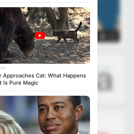
00:00
00:05
DAY
r Approaches Cat: What Happens
t Is Pure Magic
Lajmet më të lexuara
BALLINA
BALLINA STATIKE