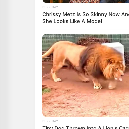
Maliqi 2 
Delvina 1 
BUZZ DAY
Naftëtari 3
Chrissy Metz Is So Skinny Now An
Këlcyra 2
She Looks Like A Model
Devolli 4 
BUZZ DAY
Tiny Dog Thrown Into A Lion's Cag