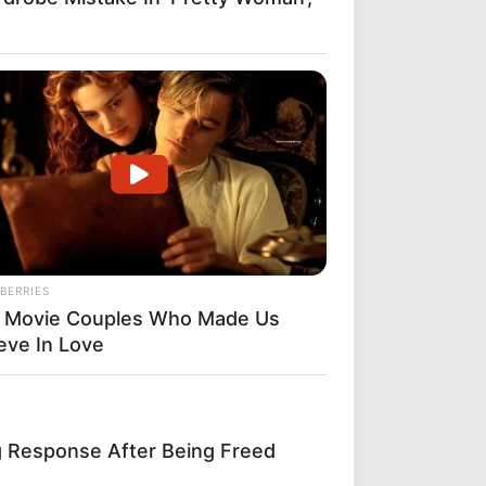
BERRIES
 Movie Couples Who Made Us
eve In Love
ng Response After Being Freed