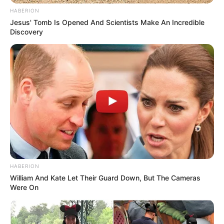
HABERION
Jesus' Tomb Is Opened And Scientists Make An Incredible
Discovery
HABERION
William And Kate Let Their Guard Down, But The Cameras
Were On