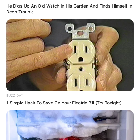
He Digs Up An Old Watch In His Garden And Finds Himself In
Deep Trouble
BUZZ DAY
1 Simple Hack To Save On Your Electric Bill (Try Tonight)