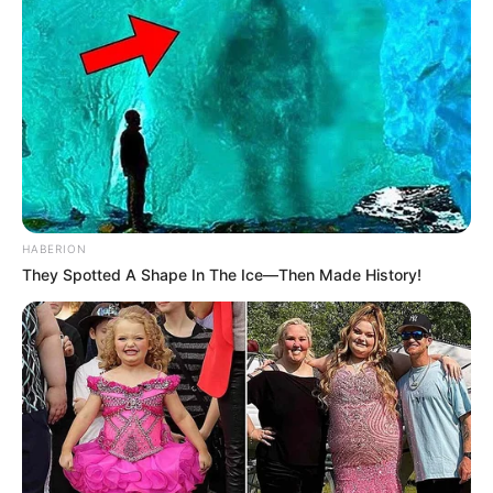
HABERION
They Spotted A Shape In The Ice—Then Made History!