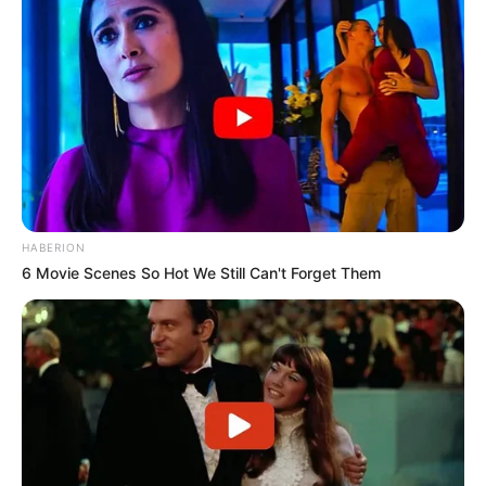
HABERION
6 Movie Scenes So Hot We Still Can't Forget Them