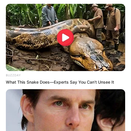
ndërkohë që në lidhje me këtë përballje ka folur edhe ish-
mbrojtësi i bardhebluve, Rezart Dabulla. Ai pranon se në
takime të tilla pritet tension, ndërkohë që nga ana tjetër
komenton edhe gjykimin.
BUZZDAY
What This Snake Does—Experts Say You Can't Unsee It