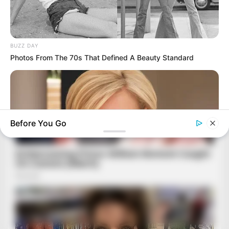
BUZZ DAY
Photos From The 70s That Defined A Beauty Standard
Before You Go
BUZZ DAY
Remember Watching Kerri-Anne Every Morning? Look At Her
Today