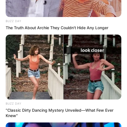
BUZZ DAY
The Truth About Archie They Couldn't Hide Any Longer
BUZZ DAY
“Classic Dirty Dancing Mystery Unveiled—What Few Ever
Knew"