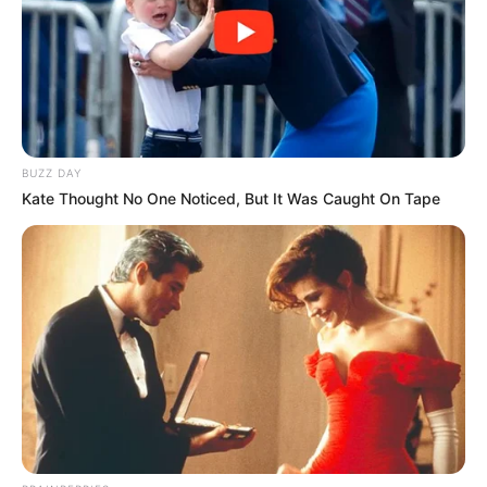
kanë çdo favor për ta bërë realitet këtë synim. Një barazim
ose një fitore kundër Kukësit, besoj 80-90%, mund ta
shpallë kampion në ndeshjen e radhës”, deklaroi ish-
mbrojtësi i Tiranës.
BUZZ DAY
Kate Thought No One Noticed, But It Was Caught On Tape