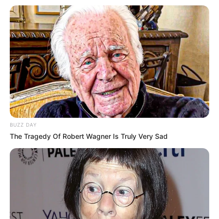
BUZZ DAY
The Tragedy Of Robert Wagner Is Truly Very Sad
“Në këtë pikë ku ka ardhur kampionati është normale që të
luftojë për mbijetesë. Ka ekip simpatik dhe e quaj normale
që në kushte të tilla kur do të marrësh rezultatin, ka një
farë tensioni për të arritur rezultatin dhe Kastrioti ka qenë