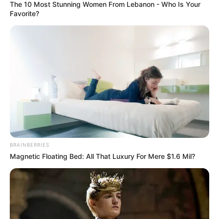
The 10 Most Stunning Women From Lebanon - Who Is Your
“Lojtarët e afruar dhe stafi janë shumë të mirë dhe besoj
Favorite?
se do e ndihmojnë Partizanin. Nuk dua t’i fus në presion
dhe të mendoj për titullin, apo Kupat e Europës. Për ne e
rëndësishme është ndeshja e radhës”.
BRAINBERRIES
Magnetic Floating Bed: All That Luxury For Mere $1.6 Mil?