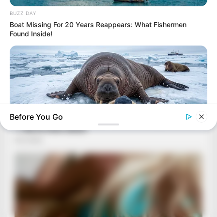
BUZZ DAY
Boat Missing For 20 Years Reappears: What Fishermen
Found Inside!
Before You Go
BUZZ DAY
He Awaited Death, But What This Animal Did Left Him
Speechless!