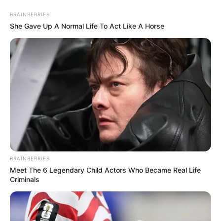
Skip
Saturday, August 8, 2026
to
BRAINBERRIES
content
She Gave Up A Normal Life To Act Like A Horse
Gazeta Sport Ekspres, gjithçka online
Home
Futboll Shqiptar
Belica: Laçi nuk është Uzuni, Partizanit i duhet kohë
BRAINBERRIES
Meet The 6 Legendary Child Actors Who Became Real Life
Criminals