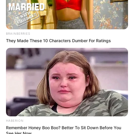
BRAINBERRIES
They Made These 10 Characters Dumber For Ratings
HABERION
Remember Honey Boo Boo? Better To Sit Down Before You
See Her Now