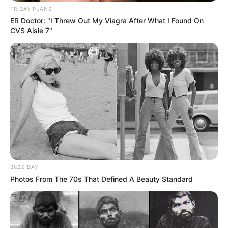
FRIDAY PLANS
ER Doctor: "I Threw Out My Viagra After What I Found On
CVS Aisle 7"
BUZZ DAY
Photos From The 70s That Defined A Beauty Standard