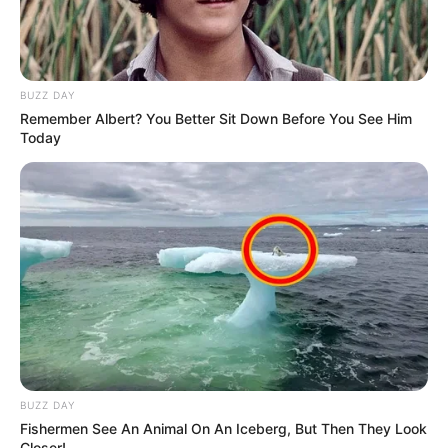
BUZZ DAY
Remember Albert? You Better Sit Down Before You See Him
Today
BUZZ DAY
Fishermen See An Animal On An Iceberg, But Then They Look
Closer!