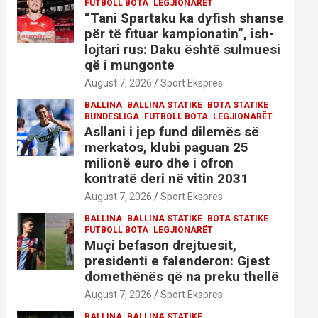
FUTBOLL BOTA
LEGJIONARËT
“Tani Spartaku ka dyfish shanse
për të fituar kampionatin”, ish-
lojtari rus: Daku është sulmuesi
që i mungonte
August 7, 2026
Sport Ekspres
BALLINA
BALLINA STATIKE
BOTA STATIKE
BUNDESLIGA
FUTBOLL BOTA
LEGJIONARËT
Asllani i jep fund dilemës së
merkatos, klubi paguan 25
milionë euro dhe i ofron
kontratë deri në vitin 2031
August 7, 2026
Sport Ekspres
BALLINA
BALLINA STATIKE
BOTA STATIKE
FUTBOLL BOTA
LEGJIONARËT
Muçi befason drejtuesit,
presidenti e falenderon: Gjest
domethënës që na preku thellë
August 7, 2026
Sport Ekspres
BALLINA
BALLINA STATIKE