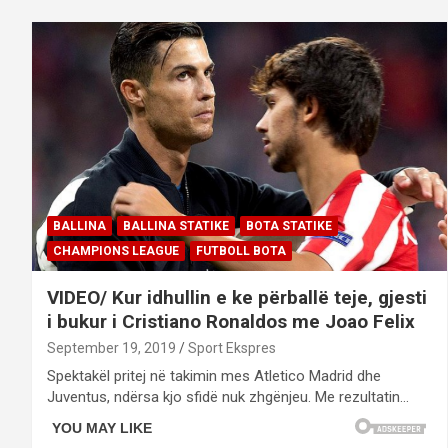
BALLINA
BALLINA STATIKE
BOTA STATIKE
CHAMPIONS LEAGUE
FUTBOLL BOTA
VIDEO/ Kur idhullin e ke përballë teje, gjesti
i bukur i Cristiano Ronaldos me Joao Felix
September 19, 2019
Sport Ekspres
Spektakël pritej në takimin mes Atletico Madrid dhe
Juventus, ndërsa kjo sfidë nuk zhgënjeu. Me rezultatin…