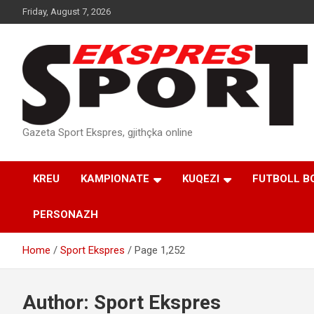
Skip
Friday, August 7, 2026
to
content
Gazeta Sport Ekspres, gjithçka online
KREU
KAMPIONATE
KUQEZI
FUTBOLL B
PERSONAZH
Home
Sport Ekspres
Page 1,252
Author:
Sport Ekspres