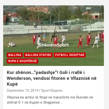
BALLINA
BALLINA STATIKE
FUTBOLL SHQIPTAR
KUPA E SHQIPËRISË
Kur shënon…”padashje”! Goli i rrallë i
Wenderson, vendosi fitoren e Vllaznisë në
Kupë
September 19, 2019
Sport Ekspres
Vllaznia ka arritur të fitojë në transfertë me Burrelin në
shifrat 0-1 në Kupën e Shqipërisë.…