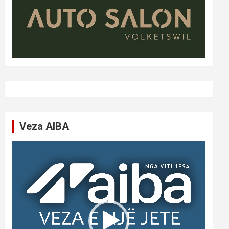
Veza AIBA
Video
Player