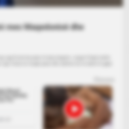
ini mes Maqedonisë dhe
j, nga Erzeni ka patur të tjera largime. Jurgen Peqini është
im nga Teuta në muajin janar dhe tashmë do të duhet të gjejë