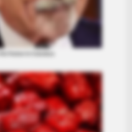
RADAR MEDIA
RADA
Adam Lambert And His Partner Whom
Nob
You Will Easily Recognize
Mis
FORGE BODY