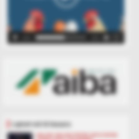
00:00
00:05
Lajmet më të lexuara
BALLINA
BALLINA STATIKE
BOTA STATIKE