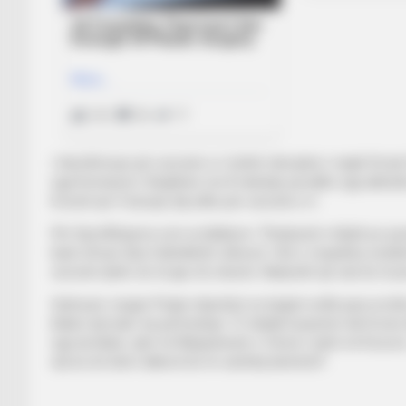
I rikonfirmuar për sezonin e ri është mbrojtësi i majtë Ermal
nga Komisioni i Disiplinës me 8 ndeshje pezullim nga aktivit
Erzenit që t’i besojë atij edhe për sezonin e ri.
Për SportEkspres.com ai deklaron: “Drejtuesit e klubit po pu
kanë afruar disa futbollistët cilësorë. Unë e respektoj vend
sezonin tjetër do të jap më shumë. Natyrisht që nuk do të je
Sulmuesi Jurgen Peqini shprehet se largimi erdhi pasi ai is
klubin durrsak i ka përfunduar. “E mbylla huazimin tek Erzeni 
nga dy klube, njëri në Maqedoninë e Veriut e tjetri në Koso
aty ku do biem dakord do të vazhdoj karrierën”.