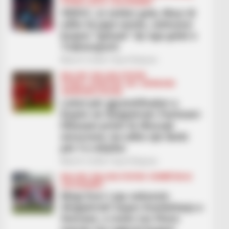
FUTBOLL BOTA
LEGJIONARËT
VIDEO/ Jo vetëm gola, Muçi di
edhe të japë asiste, sulmuesi
kuqezi “gatuan” dy nga golat e
Trabonsporit
March 3, 2026
Sport Ekspres
BALLINA
BALLINA STATIKE
FUTBOLL SHQIPTAR
KAT. SUPERIORE
SUPERIORE STATIKE
Luhet për gjysmëfinalen e
Kupës së Shqipërisë/ Partizani-
Elbasani pritet të dhurojë
emocione, ka edhe një derbi
për t’u mbyllur
March 3, 2026
Sport Ekspres
BALLINA
BALLINA STATIKE
KOMBËTARJA
LEGJIONARËT
Megi Doci i jep suksesin
Shqipërisë! Super Kombëtarja e
femrave, e nisim me fitore