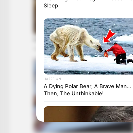
Sleep
HABERION
A Dying Polar Bear, A Brave Man…
Then, The Unthinkable!