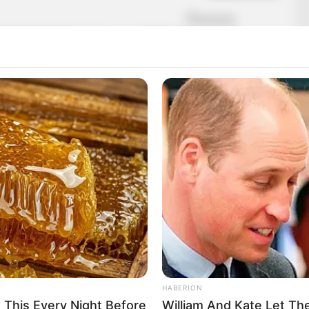
HABERION
 This Every Night Before
William And Kate Let Th