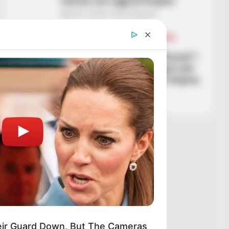
marsin me ngjyrat kuqezi
March 3, 2026
Sport Ekspres
BALLINA
BALLINA STATIKE
FUTBOLL SHQIPTAR
KAT. SUPERIORE
KATEGORIA 1
KATEGORIA 2
“Kam ardhur këtu nga tifozët”!
Trajneri i Lushnjes reagon për
Sport Ekspres: Nuk jam larguar,
iki vetëm nëse…
March 3, 2026
Sport Ekspres
eir Guard Down, But The Cameras