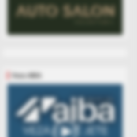
Veza AIBA
Video
Player