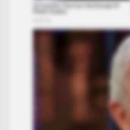
BUZZ DAY
Look Closer When You See Barron's
RADAR MEDIA
Suddenly, The Lawn Shakes Like 
Trampoline—Then It Bursts Open