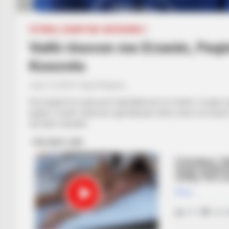
FUTBOLL SHQIPTAR
KATEGORIA 1
Vathi rinovon me Erzenin, Peq
Kosovës
June 12, 2019
Sport Ekspres
Pas largimit të sulmuesit Vjali Mahmuti në fundin e muajit ma
largimi i fundit. Sulmuesi nga Elbasani ishte marrë në huaz
një tjetër skuadër.