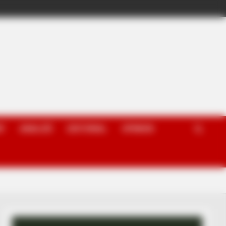
P
ANALIZË
EDITORIAL
OPINION