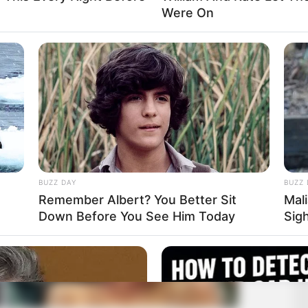
Were On
BUZZ DAY
BUZZ 
Remember Albert? You Better Sit
Mal
Down Before You See Him Today
Sig