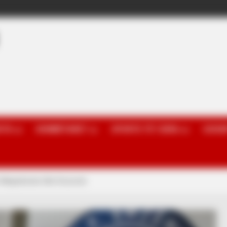
OTA
KOMBËTARET
SPORTE TË TJERA
GOSSI
es Maqedonisë dhe Kosovës