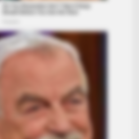
BUZZ DAY
 Girlfriend
Hidden Tracker Under His
A