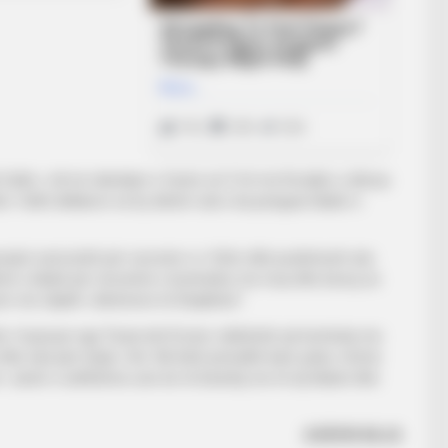
 Vathi, i cili në ndeshjen e fazës së 3-të me Korabin u dënua
eti. Vathi deklaron se ky dënim nuk e ka penguar klubin e
nojnë seriozisht për sezonin e ri. Këto ditë pushimesh ata
imin e klubit për rinovimin e kontratës me mua dhe besoj se
m më objekt i dënimeve të Disiplinës”.
hte i huazuar nga Teuta teh Erzeni, ndërkohë që kontrata me
dhe tani jam lojtar i lirë. Në këtë periudhë kam patur oferta
vë. Javën e ardhshme unë do të bisedoj me të dy klubet dhe
AGRON KAJA