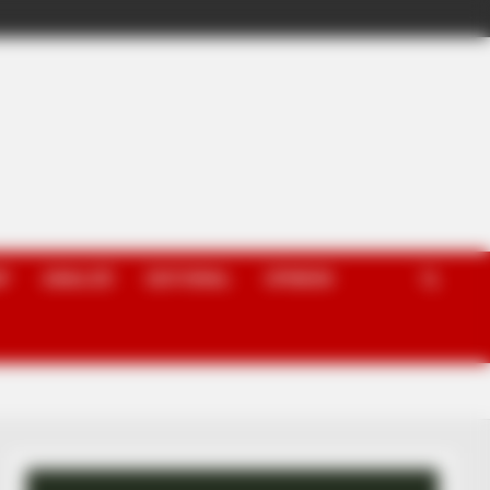
P
ANALIZË
EDITORIAL
OPINION