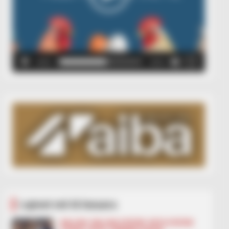
00:00
00:05
Lajmet më të lexuara
BALLINA
BALLINA STATIKE
BOTA STATIKE