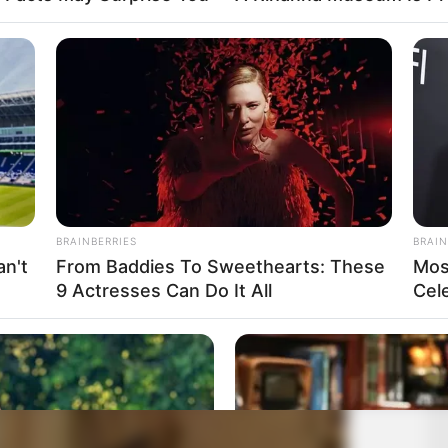
BRAINBERRIES
BRAIN
n't
From Baddies To Sweethearts: These
Mos
9 Actresses Can Do It All
Cel