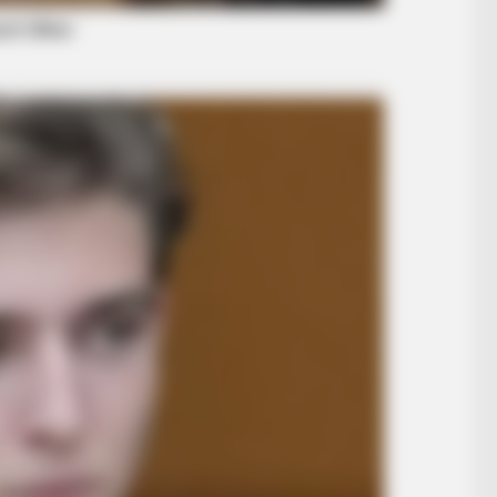
BRAINBERRIES
BRAIN
ased
Critics Were Impressed By The Way
Tal
She Portrayed Grace Kelly
Hei
BRAINBERRIES
 Moment That Defined
What Happened To The 