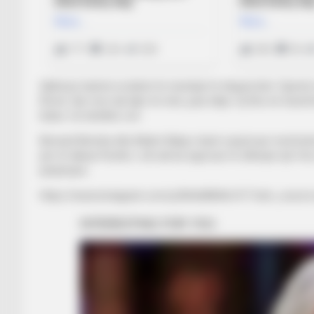
Gjithsesi tanimë ai duhet të mendojë të rikuperohet. Operi
Romë. Dje mori një lajm të mirë, pasi ekipi i tij fitoi në t
bukur i la ndodhur sot.
Bernard Berisha dhe Bekim Balaj e kanë surprizuar mesfushori
për të takuar Roshit, i cili nuk ka ngurruar të shkrepë një
përjetuara.
https://www.instagram.com/p/Bn0e8RdHo1F/?utm_source=