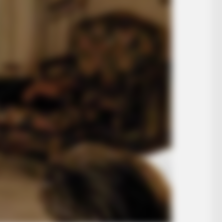
BRAINBERRIES
r Inspiring GRWMs
Why Big Bang Theory Fa