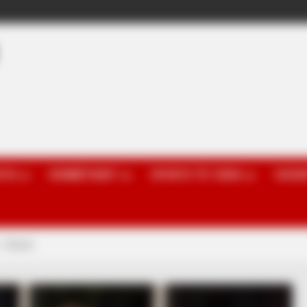
OTA
KOMBËTARET
SPORTE TË TJERA
GOSSI
ë… Romë