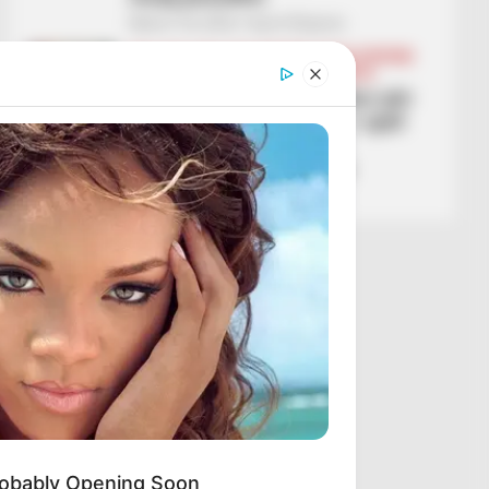
March 18, 2026
Sport Ekspres
BALLINA
BALLINA STATIKE
BOTA STATIKE
CHAMPIONS LEAGUE
FUTBOLL BOTA
Përfundon ëndrra e bukur për
Bodo/Glimti, Sportingu i sjell
me këmbë në tokë me
përmbysjen e çmendur
March 17, 2026
Sport Ekspres
obably Opening Soon