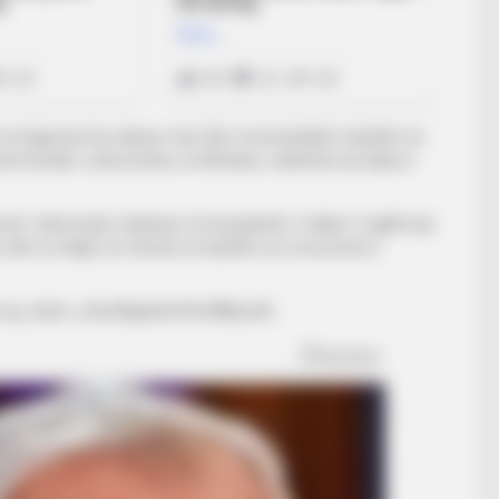
mi në ligament ka shkuar mirë dhe momentalisht ndodhet në
ransfertë kundër Lokomotivës së Moskës, ndërkohë që diçka e
n, teksa kanë zbarkuar në kryeqytetin e Italisë. E gjithë kjo
 foto dhe ta ndajë me fansat së bashku me emocionet e
ig_share_sheet&igshid=8cr68lbyu4iv