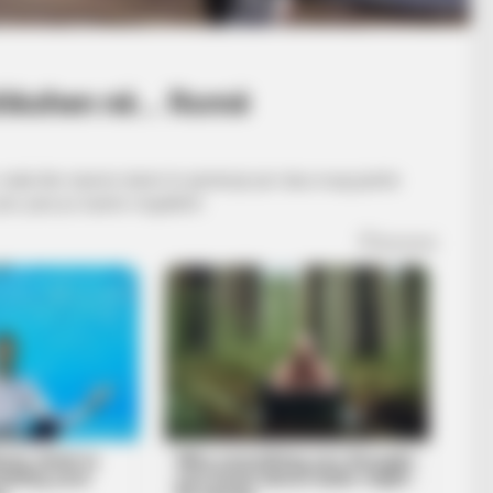
shkohen në… Romë
ndali dhe tanimë duhet të qëndrojë për disa muaj jashtë
r, pasi po luante rregullisht.