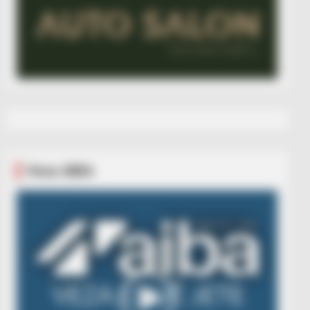
Veza AIBA
Video
Player