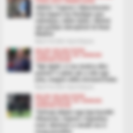
FUTBOLL BOTA
PREMIER LEAGUE
VIDEO/ Trajneri i Manchester
City kapet me Rudiger pas
ndeshjes, tallet duke i dhënë
një puthje mbrojtësit të Real
Madrid
March 18, 2026
Sport Ekspres
BALLINA
BALLINA STATIKE
FUTBOLL SHQIPTAR
KAT. SUPERIORE
SUPERIORE STATIKE
“Një djalë i ri me ëndrra dhe
pasion”! Lojtari që u nda nga
jeta, reagon edhe Armand Duka
March 18, 2026
Sport Ekspres
BALLINA
BALLINA STATIKE
FUTBOLL SHQIPTAR
KAT. SUPERIORE
SUPERIORE STATIKE
Tërhoqi ekipin nga loja kundër
Vllaznisë, trajneri i Egnatias
merr dënimin e rëndë me 6
muaj pezullim