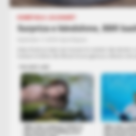
KOMBËTARJA
LEGJIONARËT
Surpriza e këndshme, BBR ba
September 17, 2018
Sport Ekspres
Odise Roshi po kalon një moment të vështirë. Një dëmtim e 
fushave të blerta. Me Ahmat Grozni gjërat po shkonin mirë pë