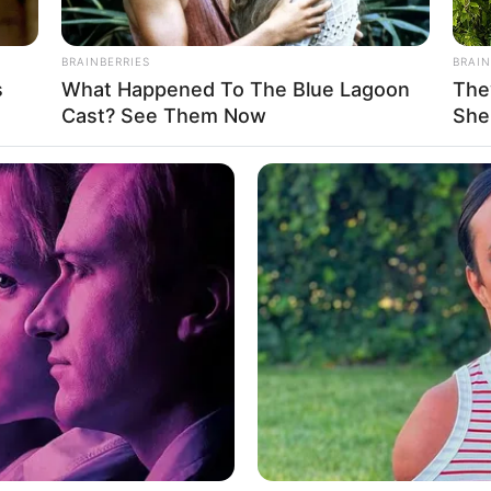
BRAINBERRIES
BRAIN
s
What Happened To The Blue Lagoon
The
Cast? See Them Now
She