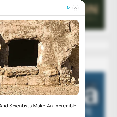
Veza AIBA
Video
Player
nd Scientists Make An Incredible