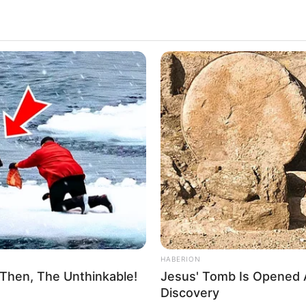
HABERION
 Then, The Unthinkable!
Jesus' Tomb Is Opened A
Discovery