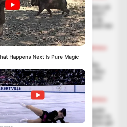
LEGJIONARËT
“Si sulmon Shqipëria? Nuk e di
në këtë botë dhe në tjetrën”!
Ironia e Ilir Alliut: Shikoni dy
ndeshjet me Serbinë, është fati
i Silvinjos
March 9, 2026
Sport Ekspres
BALLINA
BALLINA STATIKE
KOMBËTARJA
LEGJIONARËT
hat Happens Next Is Pure Magic
“Futbolli sot fitohet me
mbrojtje, jo në sulm”! Altin
Rraklli flet për Silvinjon: Mos
harroni, nga ky trajner kemi
prekur historinë tonë
March 9, 2026
Sport Ekspres
BALLINA
BALLINA STATIKE
KOMBËTARJA
LEGJIONARËT
VIDEO/ Super Nazmi Gripshi!
Lojtari i Shqipërisë shkëlqen te
ekipi i Mirlind Dakut, shënon gol
BERRIES