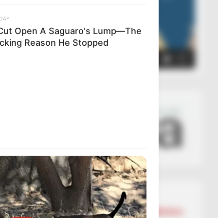
DAY
Cut Open A Saguaro's Lump—The
cking Reason He Stopped
00:00
00:05
Lajmet më të lexuara
BALLINA
BALLINA STATIKE
KOMBËTARJA