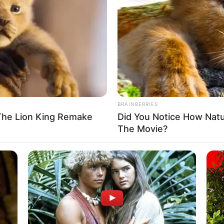
BRAINBERRIES
The Lion King Remake
Did You Notice How Nat
The Movie?