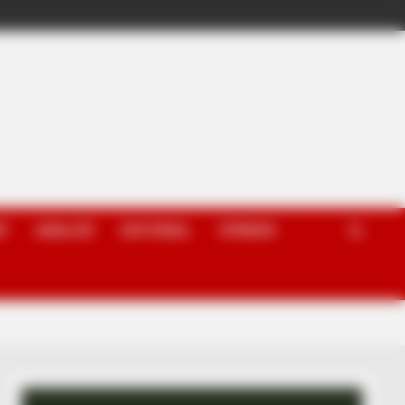
P
ANALIZË
EDITORIAL
OPINION