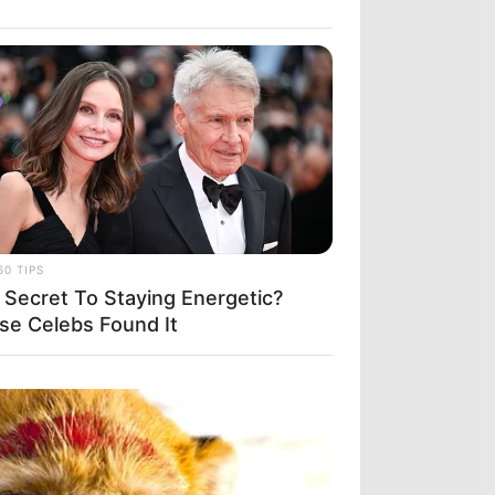
60 TIPS
 Secret To Staying Energetic?
se Celebs Found It