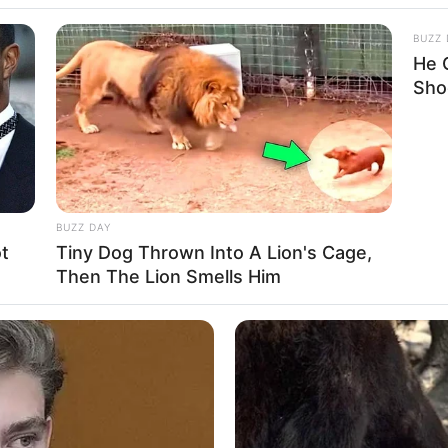
BUZZ 
He 
Sho
qen në Gjermani: Ky është vetëm
ij. 22-vjeçari u transferua këtë sezon te Verder Bremeni dhe
 vit 2019.
BUZZ DAY
t
Tiny Dog Thrown Into A Lion's Cage,
Then The Lion Smells Him