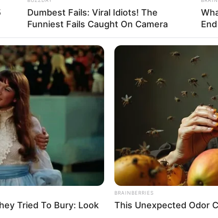
5
Dumbest Fails: Viral Idiots! The
Wha
Funniest Fails Caught On Camera
End
BRAINBERRIES
ey Tried To Bury: Look
This Unexpected Odor C