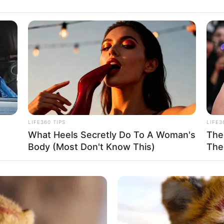
LIFE360 TIPS
LIFE3
What Heels Secretly Do To A Woman's
The
Body (Most Don't Know This)
The