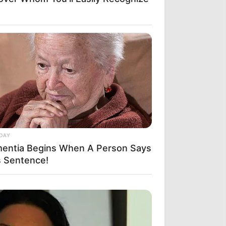
DAY
entia Begins When A Person Says
s Sentence!