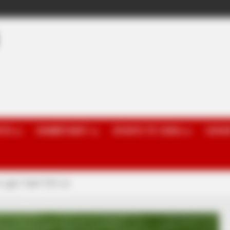
OTA
KOMBËTARET
SPORTE TË TJERA
GOSSI
 i gjen “telat” PSV-së