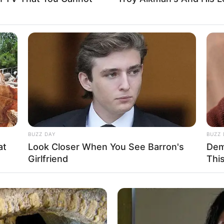
BUZZ DAY
BUZZ 
at
Look Closer When You See Barron's
Dem
Girlfriend
Thi