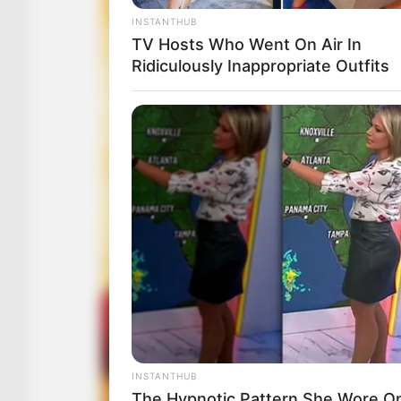
INSTANTHUB
TV Hosts Who Went On Air In
Ridiculously Inappropriate Outfits
INSTANTHUB
The Hypnotic Pattern She Wore O