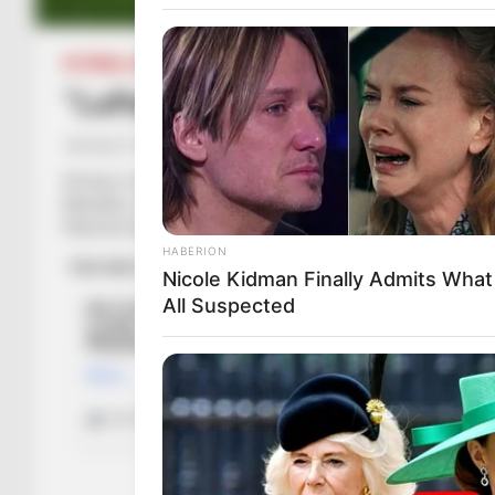
FUTBOLL BOTA
ITALI/SPANJË/ANGLI/GJERMANI
SERIE A
“Lufta” për Lozanon, klubi itali
January 5, 2019
Sport Ekspres
Hirving Lozano është një ndër lojtarët më të kërkuar në merk
Meksikës, është lidhur me shumë ekipe të mëdha, ku veçohen
Pikërisht këta të fundit, duket se janë më afër anësorit.
HABERION
Nicole Kidman Finally Admits Wha
All Suspected