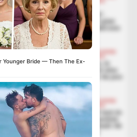
CHAMPIONS LEAGUE
FUTBOLL BOTA
“Kisha kohë që nuk
argëtohesha kaq shumë”,
Valverde pasi i shënoi 3 golat
Sitit: Të gjithë do ta ëndërronin
një natë të tillë
March 12, 2026
Sport Ekspres
BALLINA
BALLINA STATIKE
BOTA STATIKE
CHAMPIONS LEAGUE
FUTBOLL BOTA
r Younger Bride — Then The Ex-
“Askush nuk besoi te ne, të
gjithë po flisnin sa i mirë ishte
City”, Arbeloa krenohet: Ne jemi
Real Madridi
March 12, 2026
Sport Ekspres
BALLINA
BALLINA STATIKE
BOTA STATIKE
CHAMPIONS LEAGUE
FUTBOLL BOTA
“Jam i bindur që tifozët tanë do
të vijnë në stadium”, Guardiola
beson te përmbysja e Realit: Në
futboll kurrë nuk i dihet