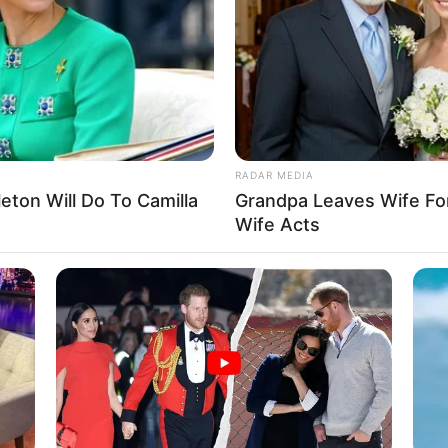
deklaruar se klienti i tij nuk do të largohet nga Holanda, të
fertat. Gjithsesi, Napoli duket se ka gjetur ofertën që tundon
RADAR MEDIA
eton Will Do To Camilla
Grandpa Leaves Wife Fo
 ose Adan Unas në huazim. Junes njihet për eksperiencën e tij
Wife Acts
ati jo pak. Gjithashtu, algjeriani Unas, shihet si një nga talentet
ës, teksa kërkojnë të paktën 35 milionë euro, ose opsionin që
-së. Tashmë, mbetet për t’u parë lëvizja e napolitanëve, të
ë goditje e bujshme.