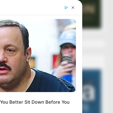
Veza AIBA
Video
Player
ou Better Sit Down Before You