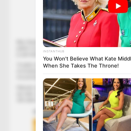
Mino Raiola, menaxheri i Lozanos, ka folur për mediat dhe ka 
paktën në janar, ndërsa në fund të sezonit do të rishikohen o
INSTANTHUB
jo pak drejtuesit e PSV-së.
You Won't Believe What Kate Middl
Të kaltrit ofrojnë 25 milionë euro, plus një nga Amin Junes
When She Takes The Throne!
në Eredivisie, ku luajti për fanellën e Ajaksit, me të cilët spik
më premtues.
Fillimisht, drejtuesit holandezë kanë kërkuar rritje të ofert
një midis Junes ose Unas të bëhet përfundimisht lojtar i PSV
cilët duken shumë pranë talentit meksikan, që do të ishte nj