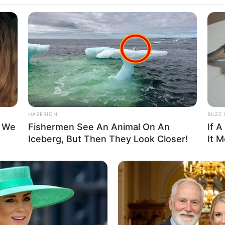
an duket se i gjen “telat” PSV-së
ato. Meksikani, i cili mahniti në Botëror me fanellën e
 Barcelona, Bajern, apo dhe Arsenal, Milan e Napoli.
HABERION
BUZZ 
t We
Fishermen See An Animal On An
If A
Iceberg, But Then They Look Closer!
It 