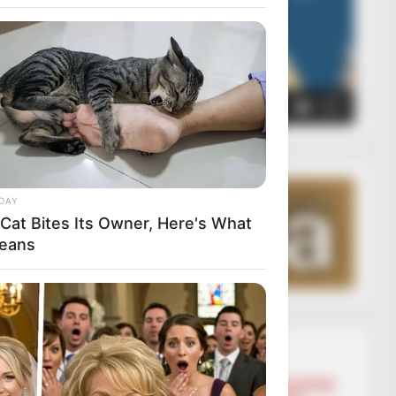
00:00
00:05
DAY
 Cat Bites Its Owner, Here's What
Means
Lajmet më të lexuara
BALLINA
BALLINA STATIKE
BOTA STATIKE