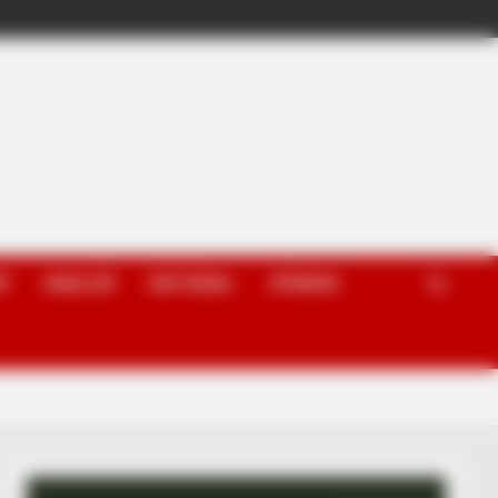
P
ANALIZË
EDITORIAL
OPINION