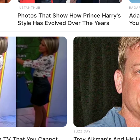
INSTANTHUB
RADA
Photos That Show How Prince Harry's
Ada
Style Has Evolved Over The Years
You 
BUZZ DAY
n TV That You Cannot
Troy Aikman's And His L