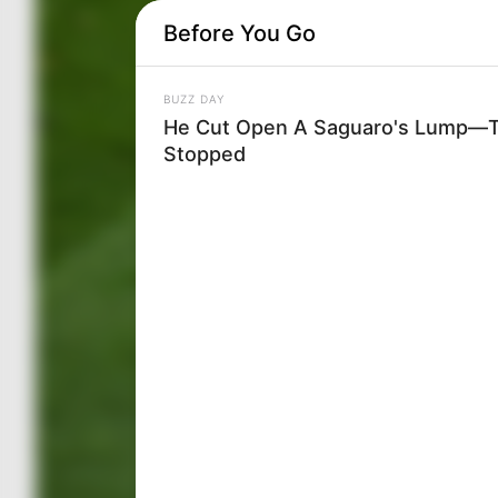
Before You Go
BUZZ DAY
He Cut Open A Saguaro's Lump—T
Stopped