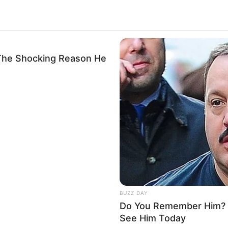
he Shocking Reason He
BUZZ DAY
Do You Remember Him? Y
See Him Today