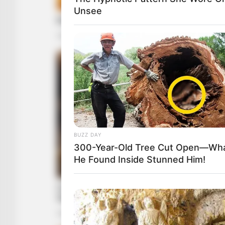
Unsee
BUZZ DAY
300-Year-Old Tree Cut Open—Wh
He Found Inside Stunned Him!