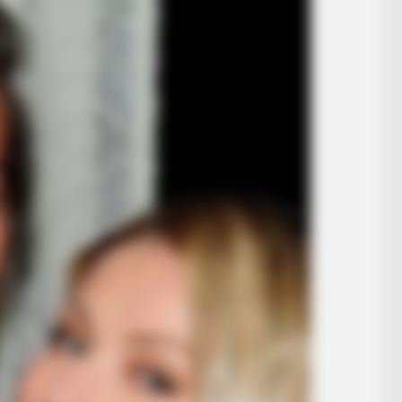
BRAINBERRIES
 True Personality
The Most Surprising Th