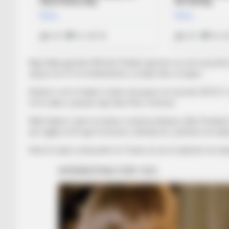
Nga Italia gazetari Alfredo Pedula raporton se emri që prit
vjeçar me CV të rëndësishme, si lojtar dhe si trajner.
Kulmin e vet si trajner Lerda e ka pasur në sezonin 2010/11, 
në A, duke u pasuar nga Gian Piero Ventura.
Ndër klubet e tjerë të njohur Lerda ka drejtuar edhe Peskarë
për ngjitje në B nga Frozinone, ndeshje ku u përlesh me lojt
Këtë të enjte Lerda pritet në Tiranë, ku do të takohet me drej