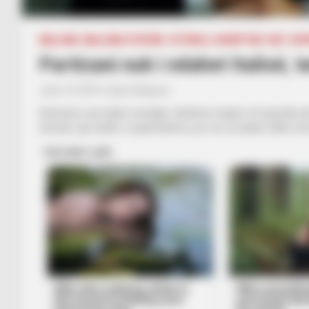
BALLINA
BALLINA STATIKE
FUTBOLL SHQIPTAR
KAT. SU
Partizani nuk i ndahet Italisë, 
June 13, 2019
Sport Ekspres
Partizani e ka ndarë mendjen, dëshiron trajner të huaj dhe d
Zeman, një ëndërr e paarritshme, por me sa duket edhe Sorm