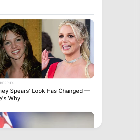
BERRIES
tney Spears' Look Has Changed —
e's Why