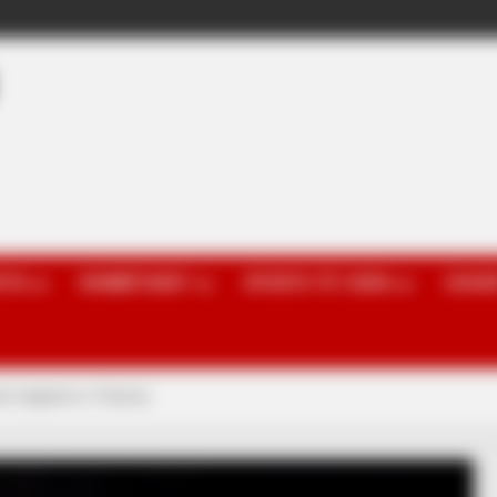
OTA
KOMBËTARET
SPORTE TË TJERA
GOSSI
sh-trajnerin e Torinos