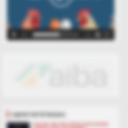
00:00
00:05
Lajmet më të lexuara
BALLINA
BALLINA STATIKE
BOTA STATIKE