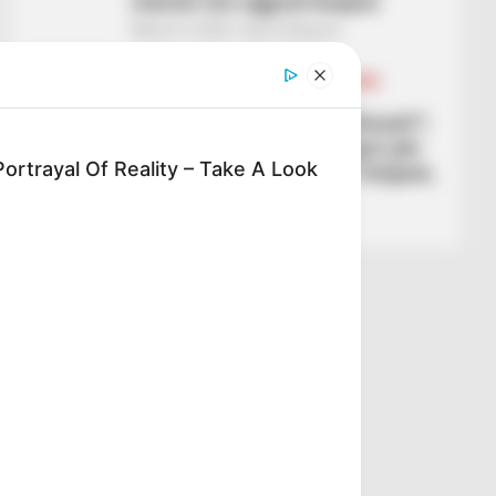
marsin me ngjyrat kuqezi
March 3, 2026
Sport Ekspres
BALLINA
BALLINA STATIKE
FUTBOLL SHQIPTAR
KAT. SUPERIORE
KATEGORIA 1
KATEGORIA 2
“Kam ardhur këtu nga tifozët”!
Trajneri i Lushnjes reagon për
ortrayal Of Reality – Take A Look
Sport Ekspres: Nuk jam larguar,
iki vetëm nëse…
March 3, 2026
Sport Ekspres