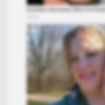
BRAINBERRIES
Culkin Cracks Up The Web With Hi
Own Version Of ‘Home Alone’
BRAINBERRIES