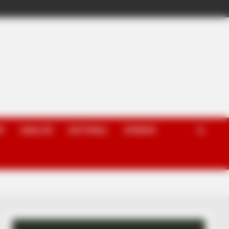
P
ANALIZË
EDITORIAL
OPINION