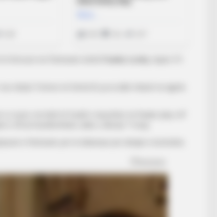
et të firmosë me Partizanin është
Franko Lerda,
trajner 51-
kur drejtoi Torinon në Serinë B, pa ia dalë mbanë ta ngjiste
n e Leçen, me këtë të fundit e mposhtur në finalen play-off
arë e tifozë kundërshtarë, duke u dënuar 7 muaj.
tuesit e Partizanit, për të diskutuar për detajet e kontratës.