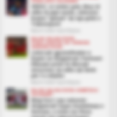
FUTBOLL BOTA
LEGJIONARËT
VIDEO/ Jo vetëm gola, Muçi di
edhe të japë asiste, sulmuesi
kuqezi “gatuan” dy nga golat e
Trabonsporit
March 3, 2026
Sport Ekspres
BALLINA
BALLINA STATIKE
FUTBOLL SHQIPTAR
KAT. SUPERIORE
SUPERIORE STATIKE
Luhet për gjysmëfinalen e
Kupës së Shqipërisë/ Partizani-
Elbasani pritet të dhurojë
emocione, ka edhe një derbi
për t’u mbyllur
March 3, 2026
Sport Ekspres
BALLINA
BALLINA STATIKE
KOMBËTARJA
LEGJIONARËT
Megi Doci i jep suksesin
Shqipërisë! Super Kombëtarja e
femrave, e nisim me fitore