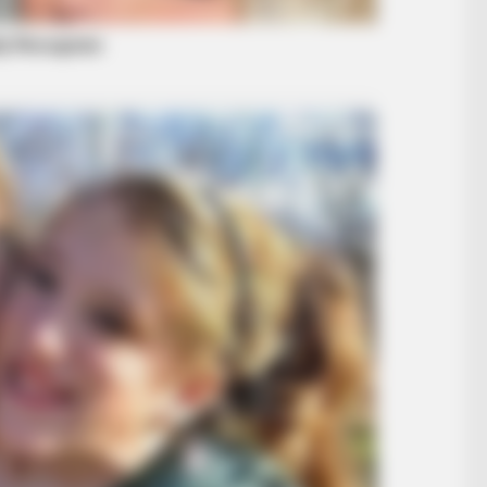
BRAINBERRIES
BRAIN
s
Gina Carano Finally Admits What
She
Some Suspected All Along
Hers
BRAINBERRIES