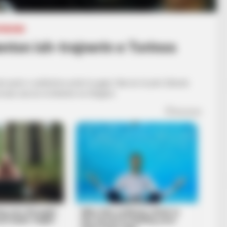
PERIORE
tenton ish-trajnerin e Torinos
eri javën e ardhshme pritet ta gjejë. Nuk do të jetë Zdenek
ani nuk do të kthehet në Shqipëri.