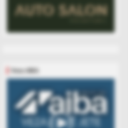
Veza AIBA
Video
Player