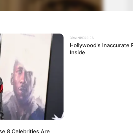
BRAINBERRIES
Hollywood's Inaccurate P
Inside
e 8 Celebrities Are