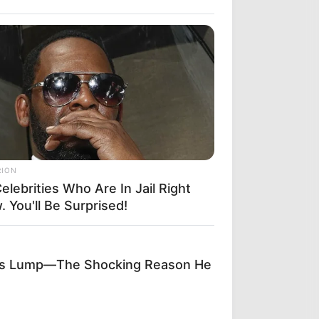
RION
elebrities Who Are In Jail Right
 You'll Be Surprised!
's Lump—The Shocking Reason He