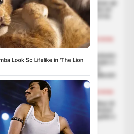
“Gruda nuk e kishte kuptuar që
kishte shansin të shkonte në
Europian”, Nagelsmani: Ai ka
shumë cilësi
March 3, 2026
Sport Ekspres
BALLINA
BALLINA STATIKE
BOTA STATIKE
FUTBOLL BOTA
ITALI/SPANJË/ANGLI/GJERMANI
Dominimi absolut i Barcelonës
ba Look So Lifelike in 'The Lion
nuk mjafton për përmbysjen e
madhe, një gol eleminon
katalanasit nga Kupa e Mbretit
March 3, 2026
Sport Ekspres
BALLINA
BALLINA STATIKE
BOTA STATIKE
FUTBOLL BOTA
LEGJIONARËT
VIDEO/ Jo vetëm gola, Muçi di
edhe të japë asiste, sulmuesi
kuqezi “gatuan” dy nga golat e
Trabonsporit
March 3, 2026
Sport Ekspres