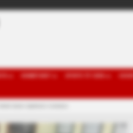
OTA
KOMBËTARET
SPORTE TË TJERA
GOSSI
teknik zbulon objektivat e merkatos