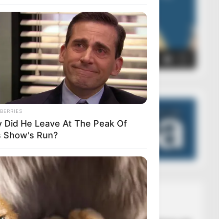
00:00
00:05
BERRIES
 Did He Leave At The Peak Of
s Show's Run?
Lajmet më të lexuara
UNCATEGORIZED