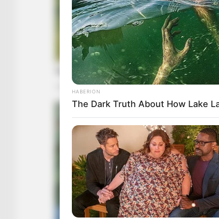
HABERION
The Dark Truth About How Lake La