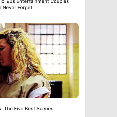
nic '90s Entertainment Couples
ll Never Forget
k: The Five Best Scenes