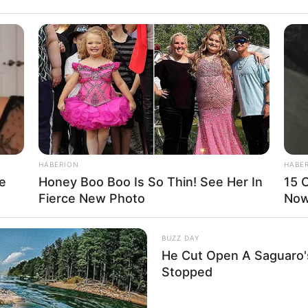
HABERION
HABE
e
Honey Boo Boo Is So Thin! See Her In
15 C
Fierce New Photo
Now.
BUZZ DAY
He Cut Open A Saguaro
Stopped