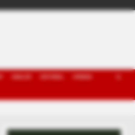
P
ANALIZË
EDITORIAL
OPINION