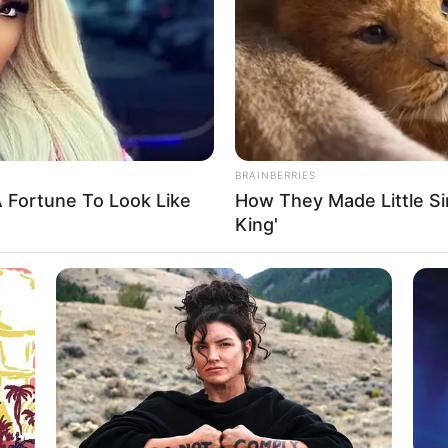
BRAINBERRIES
 Fortune To Look Like
How They Made Little Sim
çi, deklaron se përforcimi me lojtarë të huaj do bëhet vetëm me
ë merkato e ka nisur edhe me futbollistë shqiptarë të njohur në
King'
ë futbollist tjetër të Besës që ka luajtur më parë me Erzenin
.
fundin e muajit qershor, tek Erzeni vijnë tre lojtarë afrikanë.
gati brenda 10 ditëve, ndërkohë që njeri prej tyre është duke i
a e tyre tregon se i shërbejnë synimeve tona për sezonin e
AGRON KAJA