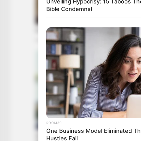
Unveiling Hypocrisy: 15 Taboos Th
Bible Condemns!
ROOM30
One Business Model Eliminated Th
Hustles Fail