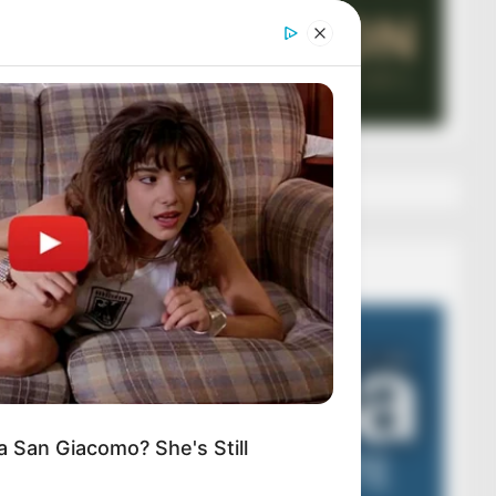
Veza AIBA
Video
Player
 San Giacomo? She's Still