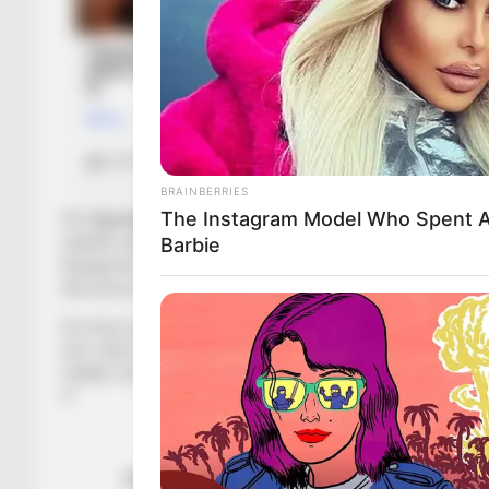
BRAINBERRIES
The Instagram Model Who Spent A
Për
Sportekspres.com
, drejtori teknik i Erzenit, Altin Ke
individë cilësorë. “Jo vetëm lojtarë afrikanë, por Erzeni kët
Barbie
Kategorinë e Parë dhe në Superiore. Ne jemi në bisedë me nj
dhe besoj se këtë javë edhe mund ta mbyllim marrëveshjen”
Por Keçi tregon edhe një tjetër mundësi në këtë merkato: “Në 
Unë i kam bërë gati dokumentat e tyre, dy prej të cilëve janë 
mbyllur ato. Këta i mendojmë përforcime cilësore, pasi CV-j
ri”.