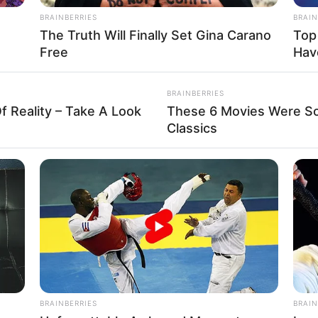
BRAINBERRIES
BRAIN
The Truth Will Finally Set Gina Carano
Top
Free
Hav
BRAINBERRIES
f Reality – Take A Look
These 6 Movies Were So
Classics
BRAINBERRIES
BRAIN