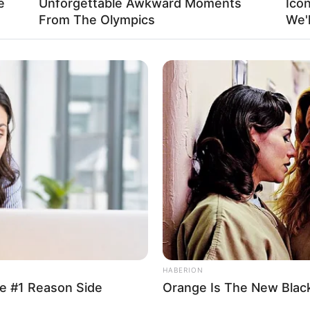
e
Unforgettable Awkward Moments
Ico
From The Olympics
We'
HABERION
e #1 Reason Side
Orange Is The New Blac