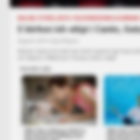
BALLINA
FUTBOLL BOTA
ITALI/SPANJË/ANGLI/GJERMANI
E kërkon ish-ekipi i Canës, Ga
August 5, 2019
Sport Ekspres
Xhenaro Gatuzo ka marrë një ofertë surprizë nga Franca dhe
ish-trajnerin e Milanit për t’i besuar stolin e ekipit.