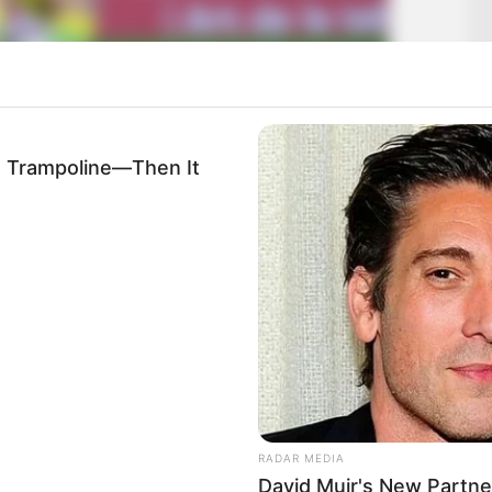
A Trampoline—Then It
hyer përgjigje negative drejtuesve francezë. Gatuzo e ka parë
RADAR MEDIA
David Muir's New Partne