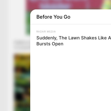
Before You Go
RADAR MEDIA
Suddenly, The Lawn Shakes Like 
Kalabrezi ka marrë 48 orë kohë për t’u menduar dhe ju ka kt
Bursts Open
të arsyeshme për të refuzuar këtë ofertë.