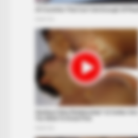
INSTANTHUB
Melania Trump Moments We Can't
Believe Were Caught On Camera
INSTANTHUB