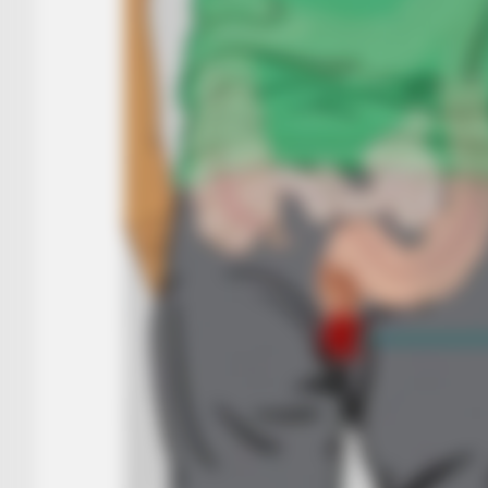
BRAINBERRIES
If Looks Could Kill, These Women