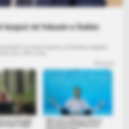
ët kuqezi në fokusin e Dukës
sioneSport”, ku foli për trajnerët e kombëtares shqiptare,
erash, kreu i FSHF-së tha: