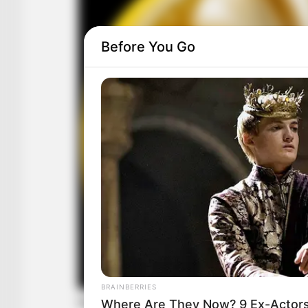
Before You Go
BRAINBERRIES
Where Are They Now? 9 Ex-Actor