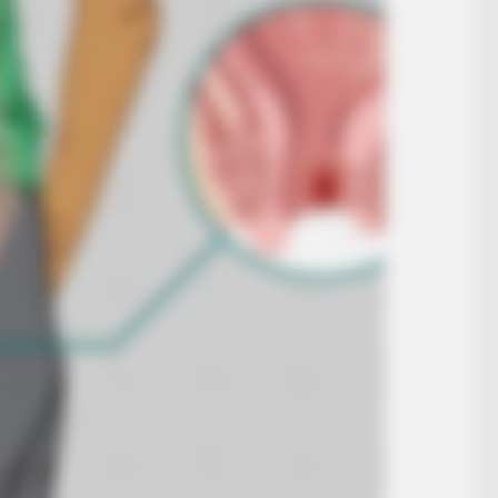
BRAINBERRIES
 Would Be On Top
She Spends Millions To 
Doll!
BRAINBERRIES
Top 9 Most Controversial 'Late Show'
Moments