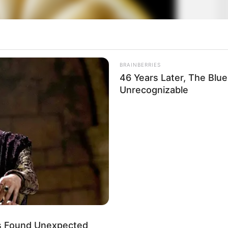
BRAINBERRIES
46 Years Later, The Blu
Unrecognizable
s Found Unexpected