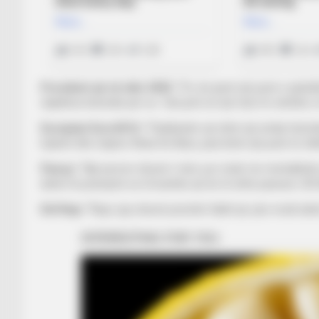
President që në vitin 2002
: “Po, ka qenë një punë e palod
objektiva historikë për ne. Tani jemi në një fazë të vështirë,
Europiani Euro2016:
“Padiskutim që ishte një arritje histor
lojtarët dhe trajneri Xhani De Biazi, pasi bënë një punë të shk
Panuçi
: “Një person shumë i mirë, por ende me mentalitetin 
duhet të pranojmë se të kushdo që do të ishte pasuesi i DE Bi
Edi Reja:
“
Reja i jep shumë prioritet faktit që çdo rrezik duh