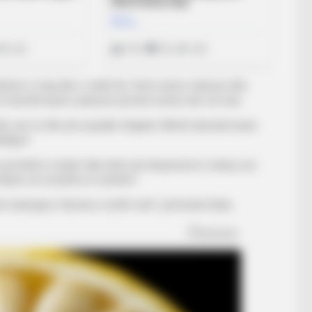
hshme e imja dhe e stafit tim. Kemi arritur suksese dhe
 të rikonfirmojmë sukseset që kemi arritur deri më tani.
ike, për ne dhe për popullin shqiptar. Meritë absolute kanë
ëlqyer”.
që kishte si lojtar. Nuk ishte një eksperiencë e bukur, por
azit, do ta kishte të vështirë”.
et shamgnur. Karriera e tij flet vetë”, përfundoi Duka.