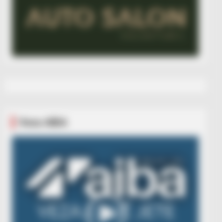
Veza AIBA
Video
Player