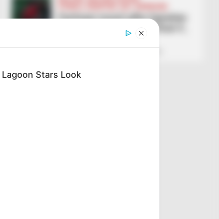
FUTBOLL SHQIPTAR
KAT. SUPERIORE
Partizani mund edhe Egnatian
dhe nuk heq dorë nga ‘final 4’,
Bylisi ndal Elbasanin
February 28, 2026
Sport Ekspres
e Lagoon Stars Look