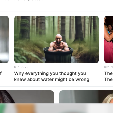
CTA LOVE
BRAIN
f
Why everything you thought you
The
knew about water might be wrong
The