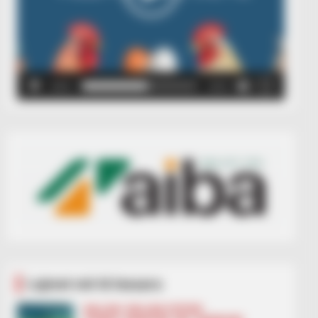
00:00
00:05
Lajmet më të lexuara
BALLINA
BALLINA STATIKE