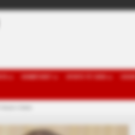
OTA
KOMBËTARET
SPORTE TË TJERA
GOSSI
ë fokusin e Dukës