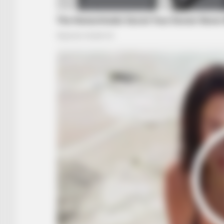
BRAINBERRIES
'The OC' Cast Then And Now - Wh
Are They 20 Years Later?