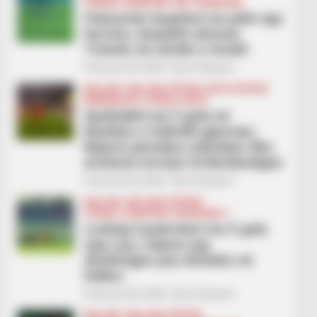
FUTBOLL SHQIPTAR
KAT. SUPERIORE
Flamurtari largohet me pikë nga
Durrësi, vlonjatët zbresin
Tiranën në vendin e fundit
February 28, 2026
Sport Ekspres
BALLINA
BALLINA STATIKE
BOTA STATIKE
BUNDESLIGA
FUTBOLL BOTA
Spektakël me 5 gola në
klasiken e futbollit gjerman,
Bajerni përmbys ndeshjen dhe
arratiset në krye të Bundesligës
February 28, 2026
Sport Ekspres
BALLINA
BALLINA STATIKE
FUTBOLL SHQIPTAR
KATEGORIA 1
Lushnja turpërohet me 5 gola
nga Laçi, trajneri jep
dorëheqjen pas disfatës së
hidhur
February 28, 2026
Sport Ekspres
BALLINA
BALLINA STATIKE