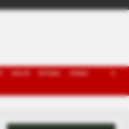
P
ANALIZË
EDITORIAL
OPINION