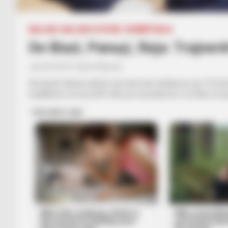
BALLINA
BALLINA STATIKE
KOMBËTARJA
De Biazi, Panuçi, Reja: Trajner
July 24, 2019
Sport Ekspres
Armando Duka ka dhënë një intervistë ekskluzive për “Proffe
kualifikimin në Euro2016 dhe për presidencën e tij. Mes të tj