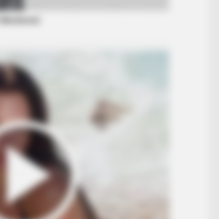
BRAIN
ere
Tar
Wit