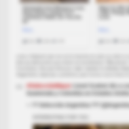
Lista e Skalionit vjen me risi të shumta në sulm, ku vihet r
këta që aktivizohen prej vitesh me kombëtaren “Albiceleste”.
Fiorentinës, Xhovani Simeone. Djali i teknikut të Atletiko M
Argjentinës, diçka kjo e pritshme, pasi forma e tij në Serie A
#SelecciónMayor
Lionel Scaloni dio a c
Guatemala y Colombia en Estados Unido
— ?? Selección Argentina ??? (@Argenti