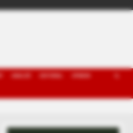
P
ANALIZË
EDITORIAL
OPINION