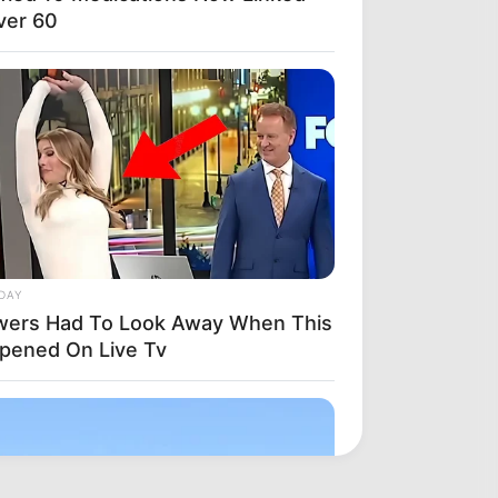
ver 60
DAY
wers Had To Look Away When This
pened On Live Tv