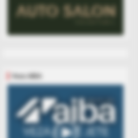
Veza AIBA
Video
Player