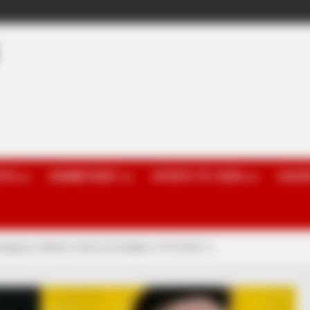
OTA
KOMBËTARET
SPORTE TË TJERA
GOSSI
ungesa e Mesit, festë në familjen e “El Cholo”-s