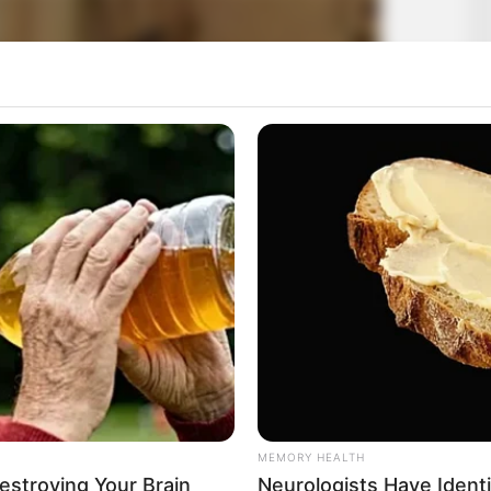
MEMORY HEALTH
Destroying Your Brain
Neurologists Have Ident