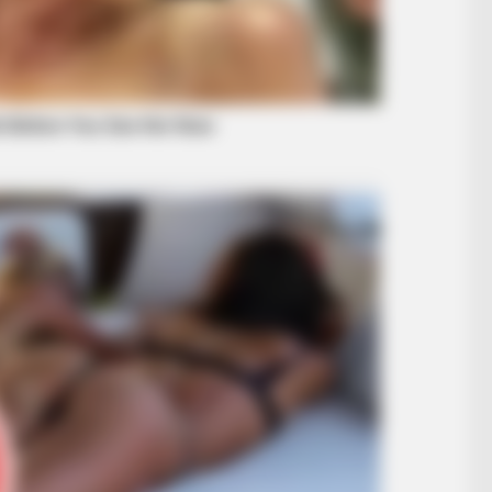
BRAINBERRIES
BRAIN
hat
The Unhinged 1970 Oscar Photo They
The
Tried To Bury: Look Closely At His Tie
One