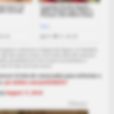
e mungesa e sulmuesve si Higuain dhe Aguero, dy futbollistë
 Një ndër shumë emrat e rinj në listë është dhe sulmuesi i
adridit, grumbullohet për herë të parë në kombëtaren e
 vjen në rritje sezon pas sezoni.
onocer la lista de convocados para enfrentar a
s.
pic.twitter.com/yivZX2KZ37
na)
August 17, 2018