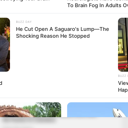
To Brain Fog In Adults O
BUZZ DAY
He Cut Open A Saguaro's Lump—The
Shocking Reason He Stopped
BUZZ 
d
Vie
Hap