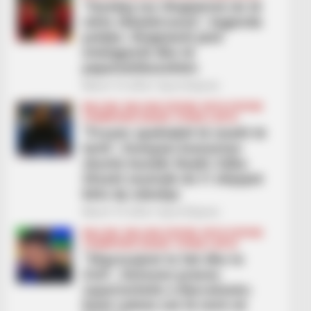
“Humbja me Shqipërinë do të
ishte shkatërruese”, legjenda
polake: Shqiptarët janë
inteligjentë dhe të
paparashikueshëm
March 19, 2026
Sport Ekspres
BALLINA
BALLINA STATIKE
BOTA STATIKE
CHAMPIONS LEAGUE
FUTBOLL BOTA
“Presim spektakël të nivelit të
lartë”, Kompani komenton
shortin kundër Realit: Edhe
tifozët neutralë do t’i shijojnë
këto dy ndeshje
March 19, 2026
Sport Ekspres
BALLINA
BALLINA STATIKE
BOTA STATIKE
CHAMPIONS LEAGUE
FUTBOLL BOTA
“Shpresojmë te fati dhe te
Zoti”, Simeone pranon
superioritetin e Barcelonës:
Kanë sulmin më të mirë në