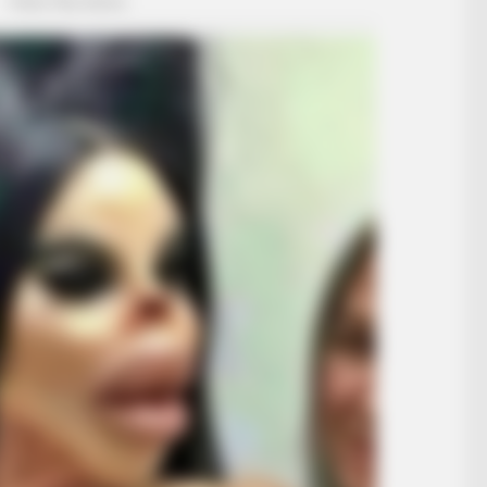
HABERION
t He Found Inside
A Plane Took Off Wrong