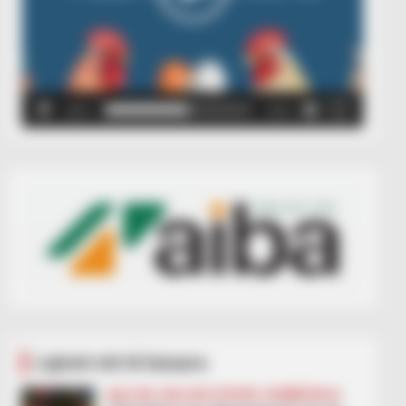
00:00
00:05
Lajmet më të lexuara
BALLINA
BALLINA STATIKE
KOMBËTARJA