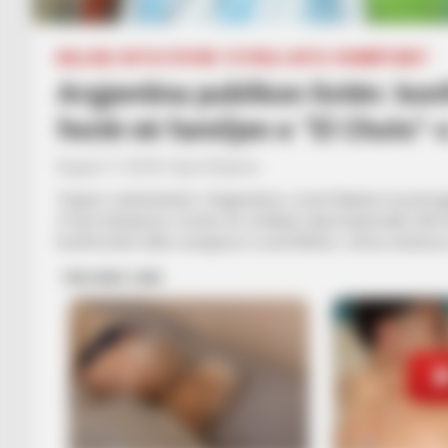
BALLINA
BOTA STATIKE
FUTBOLL BOTA
KOMBËTARET
Argjentina publikon listën: ko
festë në familjen e “El Cholo”-
August 17, 2018
Sport Ekspres
Trajneri i përkohshëm i Argjentinës, Lionel Skalioni, ka për
2-herë kampione e botës do zhvillojë ndaj Guatemalës dhe K
konfirmohet edhe mungesa e Lionel Mesit, i cili ka vendosur 