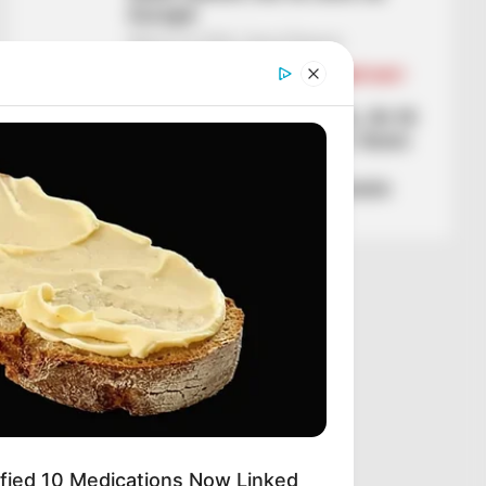
Europë
March 19, 2026
Sport Ekspres
BALLINA
BALLINA STATIKE
KOMBËTARET
KUPA E BOTËS
Irani ndryshon vendimin, do të
marrë pjesë në Botëror: Kemi
për të refuzuar vetëm
Amerikën, jo kompeticionin
March 19, 2026
Sport Ekspres
ified 10 Medications Now Linked