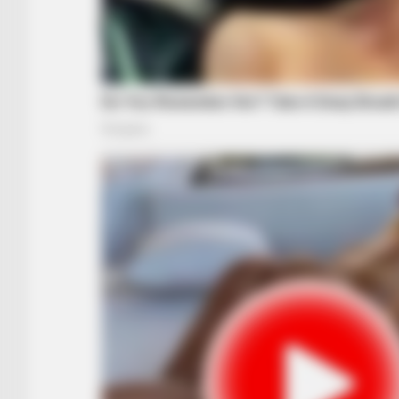
BUZZ DAY
If A Cat Bites Its Owner, Here's W
It Means