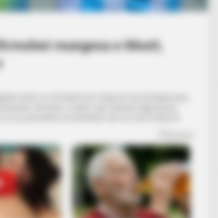
nfirmohet mungesa e Mesit,
s
zgjedhur listën me 29 lojtarët për miqësoret që përfaqësuesja
olumbisë. Në listën e nxjerrë nga federata argjentinase,
të mos përfshihet në kombëtare deri në fund të këtij viti.