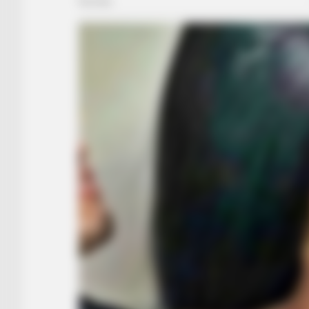
BUZZ DAY
300-Year-Old Tree Cut Open—Wha
Stunned Him!